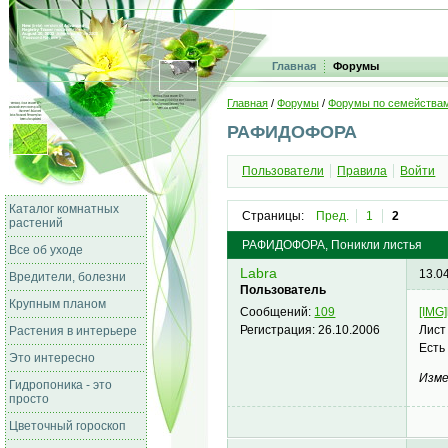
Главная
Форумы
Главная
/
Форумы
/
Форумы по семейства
РАФИДОФОРА
Пользователи
Правила
Войти
Каталог комнатных
Страницы:
Пред.
1
2
растений
РАФИДОФОРА, Поникли листья
Все об уходе
Labra
13.0
Вредители, болезни
Пользователь
Крупным планом
[IMG]
Сообщений:
109
Лист
Регистрация:
26.10.2006
Растения в интерьере
Есть
Это интересно
Изме
Гидропоника - это
просто
Цветочный гороскоп