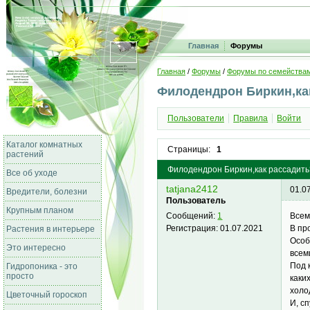
Главная
Форумы
Главная
/
Форумы
/
Форумы по семейства
Филодендрон Биркин,ка
Пользователи
Правила
Войти
Каталог комнатных
Страницы:
1
растений
Филодендрон Биркин,как рассадить
Все об уходе
tatjana2412
01.0
Вредители, болезни
Пользователь
Крупным планом
Всем
Сообщений:
1
В пр
Регистрация:
01.07.2021
Растения в интерьере
Особ
Это интересно
всем
Под 
Гидропоника - это
просто
каки
холо
Цветочный гороскоп
И, с