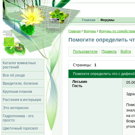
Главная
Форумы
Главная
/
Форумы
/
Форумы по семейства
Помогите определить ч
Пользователи
Правила
Войти
Каталог комнатных
Страницы:
1
растений
Помогите определить что с дифенб
Все об уходе
Леськин
05.0
Вредители, болезни
Гость
Крупным планом
Здра
Растения в интерьере
Помо
Это интересно
знал
на с
Гидропоника - это
просто
Вскр
утол
Цветочный гороскоп