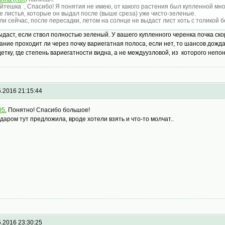
йтешка , Спасибо! Я понятия не имею, от какого растения был купленной мно
е листья, которые он выдал после (выше среза) уже чисто-зеленые.
ли сейчас, после пересадки, летом на солнце не выдаст лист хоть с толикой бело
ыдаст, если ствол полностью зеленый. У вашего купленного черенка почка ско
ание проходит ли через почку вариегатная полоса, если нет, то шансов дож
детку, где степень вариегатности видна, а не междуузловой, из которого непо
5.2016 21:15:44
05
, Понятно! Спасибо большое!
 даром тут предложила, вроде хотели взять и что-то молчат..
5.2016 23:30:25