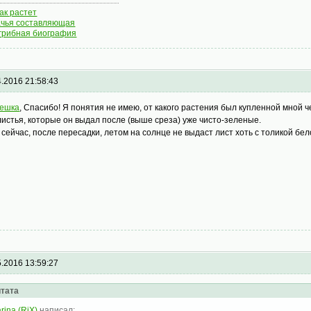
как растет
чья составляющая
грибная биография
4.2016 21:58:43
ешка
, Спасибо! Я понятия не имею, от какого растения был купленной мной ч
листья, которые он выдал после (выше среза) уже чисто-зеленые.
 сейчас, после пересадки, летом на солнце не выдаст лист хоть с толикой белого
5.2016 13:59:27
тата
rina (RiX)
написал: