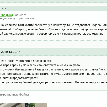
тата
rina (RiX)
написал:
ее даром тут предложила..
на, если все-таки хотите вариегатную монстеру, то не отдавайте! Видела Ва
егатное! В общем, где через "глазок"( из него детка появится) проходит варие
ой вариегатностью стоит на северном окне и с вариегатностью все отлично.
7.2020 13:01:47
гите, пожалуйста, что я делаю не так:
ья через время у монстеры становятся такими как на фото.
а-то у меня был паутинный клещ на растениях, но я вроде его вытравил (по кр
стья продолжают становится такими. Я думал, может, это ожог - переставил 
е листья продолжают расти.
ряю раз в месяц Гилеей для декоративно-лиственных. Перелива нет, скорее, н
икрепленные файлы