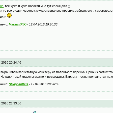
ина
, все хуже и хуже новости мне тут сообщают ((
ня то всего один черенок, мужа специально просила забрать его .. самовывозо
ибо!
нено:
Marina (RiX)
-
12.04.2016 19:30:36
4.2016 20:24:46
 выращиваю вариегатную монстеру из маленького черенка. Одно из самых "то
. Но ради такой красоты можно и подождать). Вариегатность проявляется на о
нено:
Strophanthus
-
12.04.2016 20:26:08
4.2016 21:33:56