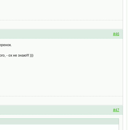
#46
еренок.
, - ох не знаю!!! )))
#47