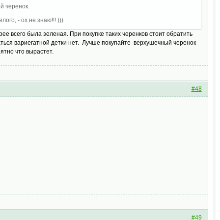
й черенок.
го, - ох не знаю!!! )))
рее всего была зеленая. При покупке таких черенков стоит обратить
даться вариегатной детки нет. Лучше покупайте верхушечный черенок
нятно что вырастет.
#48
#49