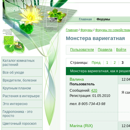
Главная
Форумы
Главная
/
Форумы
/
Форумы по семейства
Монстера вариегатная
Пользователи
Правила
Войти
Каталог комнатных
Страницы:
Пред.
1
2
3
растений
Монстера вариегатная, как я реши
Все об уходе
Валина
12.0
Вредители, болезни
Пользователь
Крупным планом
Сообщений:
420
Я са
Регистрация:
01.05.2010
Растения в интерьере
тел. 8-905-734-43-98
Это интересно
Гидропоника - это
просто
Цветочный гороскоп
Marina (RiX)
12.0