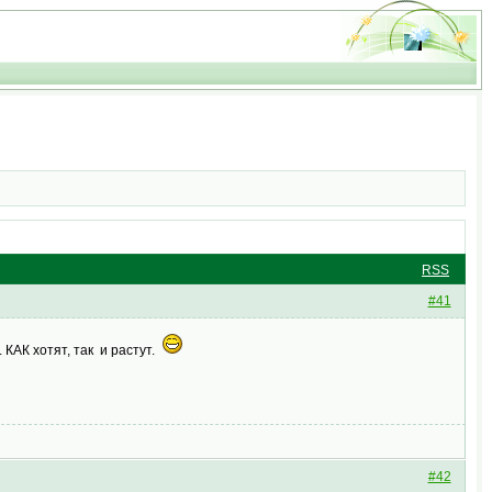
RSS
#41
 КАК хотят, так и растут.
#42