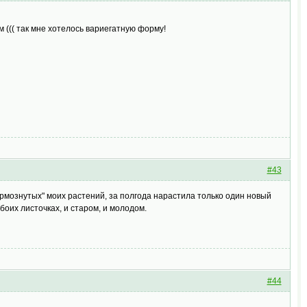
м ((( так мне хотелось вариегатную форму!
#43
рмознутых" моих растений, за полгода нарастила только один новый
боих листочках, и старом, и молодом.
#44