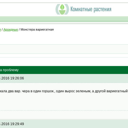
м
/
Ароидные
/ Монстера вариегатная
ла проблему
4.2016 19:26:06
жала два вар. чера в один горшок., один вырос зеленым, а другой вариегатный.
4.2016 19:29:49