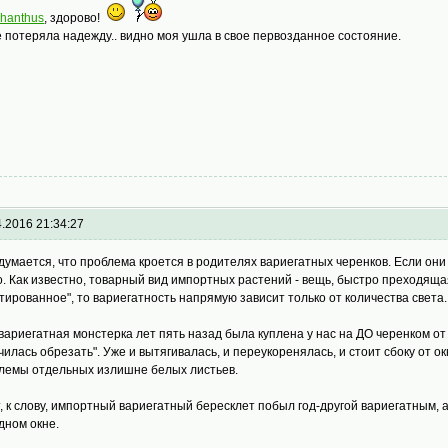
phanthus
, здорово!
е потеряла надежду.. видно моя ушла в свое первозданное состояние.
4.2016 21:34:27
думается, что проблема кроется в родителях вариегатных черенков. Если они
о. Как известно, товарный вид импортных растений - вещь, быстро преходяща
тированное", то вариегатность напрямую зависит только от количества света.
вариегатная монстерка лет пять назад была куплена у нас на ДО черенком от р
чилась обрезать". Уже и вытягивалась, и переукоренялась, и стоит сбоку от о
лемы отдельных излишне белых листьев.
т, к слову, импортный вариегатный бересклет побыл год-другой вариегатным, 
дном окне.