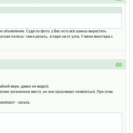
ше объявление. Судя по фото, у Вас есть все шансы вырастить
гатная полоса- там и резать, в паре см от узла. У меня монстера с
#50
айней мере, давно не видел).
в более затененное место, но они проолжают появляться. При этом
аоборот - засуха.