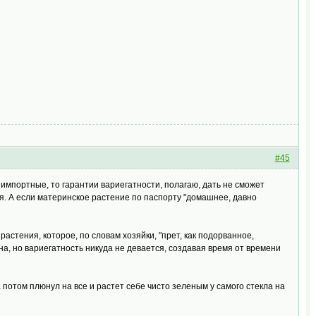
#45
 импортные, то гарантии вариегатности, полагаю, дать не сможет
я. А если материнское растение по паспорту "домашнее, давно
астения, которое, по словам хозяйки, "прет, как подорванное,
кна, но вариегатность никуда не девается, создавая время от времени
а потом плюнул на все и растет себе чисто зеленым у самого стекла на