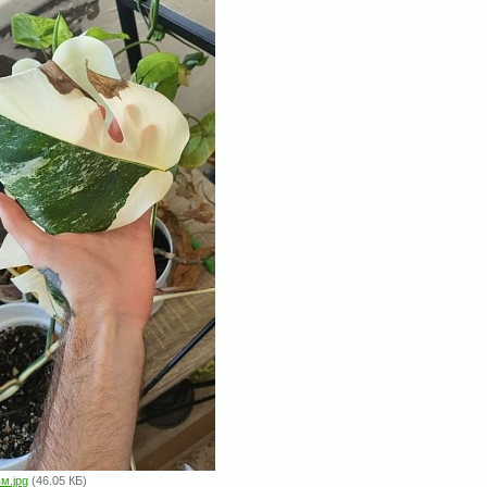
вм.jpg
(46.05 КБ)