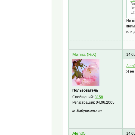
Во
Вс
Ес
Не в
вним
или 
Marina (RiX)
14.0
Alen
Я ее
Пользователь
Сообщений:
3158
Регистрация:
04.06.2005
м. Бабушкинская
Alen05
14.0