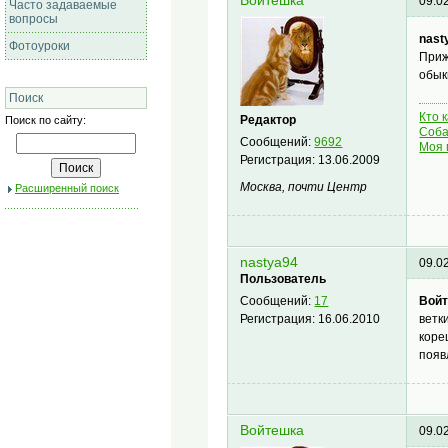
Войтешка
09.0
Часто задаваемые
вопросы
nast
Фотоуроки
Приж
обык
Поиск
Кто 
Редактор
Поиск по сайту:
Соба
Сообщений:
9692
Моя 
Регистрация:
13.06.2009
Москва, почти Центр
Расширенный поиск
nastya94
09.0
Пользователь
Войт
Сообщений:
17
ветк
Регистрация:
16.06.2010
коре
появ
Войтешка
09.0