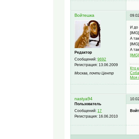
Войтешка
09.0
И до
[IMG]
А та
[IMG]
А та
Редактор
[IMG]
Сообщений:
9692
Регистрация:
13.06.2009
Кто 
Соба
Москва, почти Центр
Моя 
nastya94
10.0
Пользователь
Войт
Сообщений:
17
Регистрация:
16.06.2010