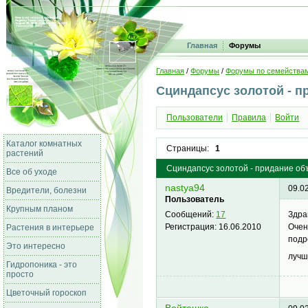
Главная
Форумы
Главная
/
Форумы
/
Форумы по семейства
Сциндапсус золотой - п
Пользователи
Правила
Войти
Каталог комнатных
Страницы:
1
растений
Сциндапсус золотой - придание о
Все об уходе
nastya94
09.0
Вредители, болезни
Пользователь
Крупным планом
Здра
Сообщений:
17
Очен
Регистрация:
16.06.2010
Растения в интерьере
подр
Это интересно
лучш
Гидропоника - это
просто
Цветочный гороскоп