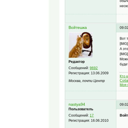
обыч
неск
Войтешка
09.0
Вот 
[IMG]
А эт
[IMG]
Можн
Редактор
буде
Сообщений:
9692
Регистрация:
13.06.2009
Кто 
Соба
Москва, почти Центр
Моя 
nastya94
09.0
Пользователь
Войт
Сообщений:
17
Регистрация:
16.06.2010