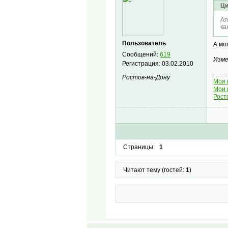
Ци
An
ка
Пользователь
А мо
Сообщений:
619
Изме
Регистрация:
03.02.2010
Ростов-на-Дону
Моя 
Мои 
Рост
Страницы:
1
Читают тему (гостей:
1
)