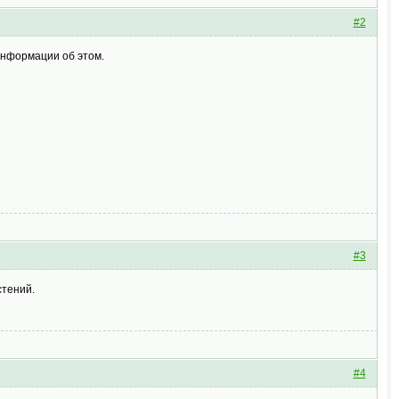
#2
 информации об этом.
#3
стений.
#4