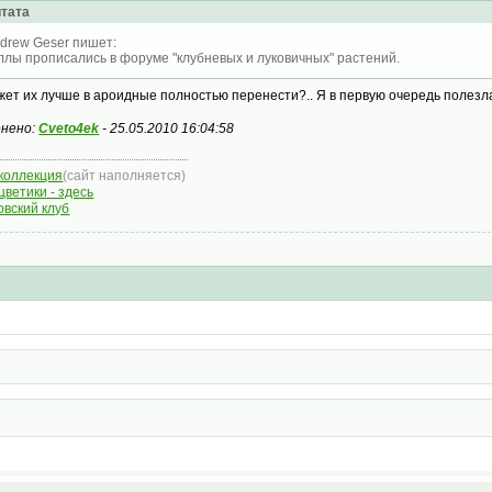
тата
drew Geser пишет:
ллы прописались в форуме "клубневых и луковичных" растений.
жет их лучше в ароидные полностью перенести?.. Я в первую очередь полезл
нено:
Cveto4ek
-
25.05.2010 16:04:58
коллекция
(сайт наполняется)
цветики - здесь
овский клуб