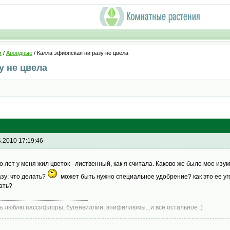
м
/
Ароидные
/ Калла эфиопская ни разу не цвела
у не цвела
4.2010 17:19:46
о лет у меня жил цветок - лиственный, как я считала. Каково же было мое из
азу: что делать?
может быть нужно специальное удобрение? как это ее уг
ать?
ь люблю пассифлоры, бугенвиллии, эпифиллюмы...и всё остальное :)