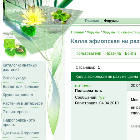
Главная
Форумы
Главная
/
Форумы
/
Форумы по семейства
Калла эфиопская ни раз
Пользователи
Правила
Войти
Каталог комнатных
Страницы:
1
растений
Калла эфиопская ни разу не цвела
Все об уходе
no-lover
20.0
Вредители, болезни
Пользователь
Крупным планом
Сообщений:
769
Мног
Регистрация:
04.04.2010
Растения в интерьере
ни р
Это интересно
сдел
Гидропоника - это
просто
Очен
Цветочный гороскоп