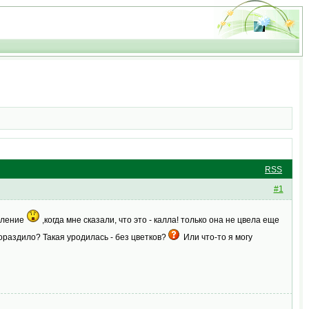
RSS
#1
умление
,когда мне сказали, что это - калла! только она не цвела еще
ораздило? Такая уродилась - без цветков?
Или что-то я могу