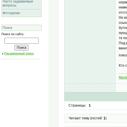
Часто задаваемые
норм
вопросы
немн
отст
Фотоуроки
Но к
ссых
буто
Поиск
проц
Поиск по сайту:
те п
Под 
ванн
Расширенный поиск
плес
Кто 
Мале
Страницы:
1
Читают тему (гостей:
1
)