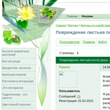
Главная
Форумы
Главная
/
Форумы
/
Форумы по семейства
Повреждение листьев по
Пользователи
Правила
Войти
Каталог комнатных
Страницы:
1
растений
Повреждение листьев после душа. Х
Все об уходе
Рикити
14.0
Вредители, болезни
Крупным планом
Всем
В об
Растения в интерьере
неко
Это интересно
Пользователь
Я ра
Гидропоника - это
Сообщений:
26
просто
разв
Регистрация:
01.03.2010
раск
Цветочный гороскоп
Но т