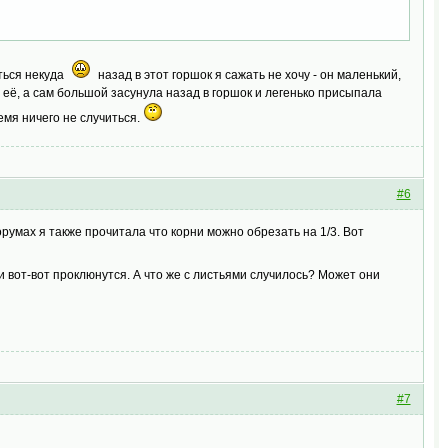
еться некуда
назад в этот горшок я сажать не хочу - он маленький,
а её, а сам большой засунула назад в горшок и легенько присыпала
емя ничего не случиться.
#6
орумах я также прочитала что корни можно обрезать на 1/3. Вот
ки вот-вот проклюнутся. А что же с листьями случилось? Может они
#7