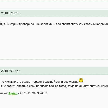
3.2010 07:56:56
й, я бы корни проверила - не залит ли... я со своим спатиком столько напрыгал
3.2010 09:22:42
 по листьям это залив - горшок большой вот и результат.
ы не залить спатик я свой поливаю только тогда, когда начинают листики нем
нено:
Aydan
-
17.03.2010 09:26:02