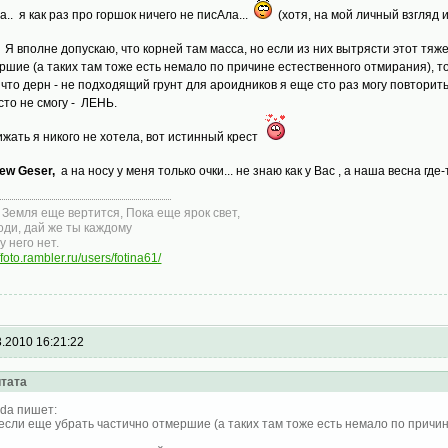
а.. я как раз про горшок ничего не писАла...
(хотя, на мой личный взгляд и
Я вполне допускаю, что корней там масса, но если из них вытрясти этот тяж
ршие (а таких там тоже есть немало по причине естественного отмирания), то.
, что дерн - не подходящий грунт для ароидников я еще сто раз могу повторить 
 сто не смогу - ЛЕНЬ.
ижать я никого не хотела, вот истинный крест
ew Geser,
а на носу у меня только очки... не знаю как у Вас , а наша весна гд
 Земля еще веpтится, Пока еще яpок свет,
оди, дай же ты каждому
у него нет.
//foto.rambler.ru/users/fotina61/
3.2010 16:21:22
тата
dа пишет:
если еще убрать частично отмершие (а таких там тоже есть немало по причине