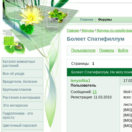
Главная
Форумы
Главная
/
Форумы
/
Форумы по семейства
Болеет Спатифиллум
Пользователи
Правила
Войти
Каталог комнатных
Страницы:
1
растений
Болеет Спатифиллум, Не могу поня
Все об уходе
lenysi4ka1
17.0
Вредители, болезни
Пользователь
Крупным планом
Мой 
Сообщений:
15
всех
Регистрация:
11.03.2010
Растения в интерьере
лист
Это интересно
[IMG]
Гидропоника - это
[IMG]
просто
[IMG]
Цветочный гороскоп
[IMG]