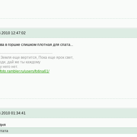
3.2010 12:47:02
чва в горшке слишком плотная для спата...
 Земля еще веpтится, Пока еще яpок свет,
оди, дай же ты каждому
у него нет.
//foto.rambler.ru/users/fotina61/
3.2010 01:34:41
дня
тата