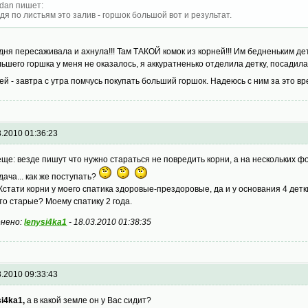
dan пишет:
дя по листьям это залив - горшок большой вот и результат.
дня пересаживала и ахнула!!! Там ТАКОЙ комок из корней!!! Им бедненьким д
льшего горшка у меня не оказалось, я аккуратненько отделила детку, посадил
ей - завтра с утра помчусь покупать больший горшок. Надеюсь с ним за это вр
3.2010 01:36:23
еще: везде пишут что нужно стараться не повредить корни, а на нескольких ф
дача... как же поступать?
: Кстати корни у моего спатика здоровые-прездоровые, да и у основания 4 дет
то старые? Моему спатику 2 года.
нено:
lenysi4ka1
-
18.03.2010 01:38:35
3.2010 09:33:43
si4ka1,
а в какой земле он у Вас сидит?