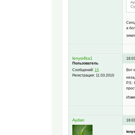
Ay
Су
Сего
а бо
земл
lenysi4ka1
18.0
Пользователь
Вот 
Сообщений:
15
Регистрация:
11.03.2010
неза
P.S.
прос
Изме
Aydan
18.0
leny