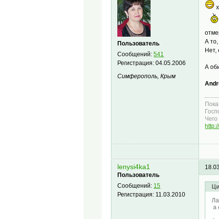
х
отме
А то
Пользователь
Нет,
Сообщений:
541
Регистрация:
04.05.2006
А об
Симферополь, Крым
Andr
Пока
Госп
Чего 
http:
lenysi4ka1
18.0
Пользователь
Сообщений:
15
Ци
Регистрация:
11.03.2010
Ла
а 