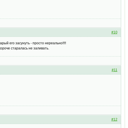
#10
арый его засунуть - просто нереально!!!!
 короче старалась не заливать.
#11
#12