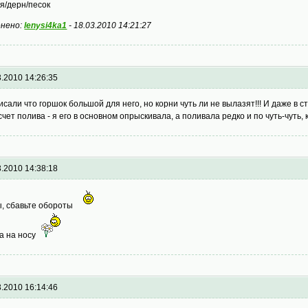
я/дерн/песок
нено:
lenysi4ka1
-
18.03.2010 14:21:27
3.2010 14:26:35
исали что горшок большой для него, но корни чуть ли не вылазят!!! И даже в ст
счет полива - я его в основном опрыскивала, а поливала редко и по чуть-чуть,
3.2010 14:38:18
, сбавьте обороты
а на носу
3.2010 16:14:46