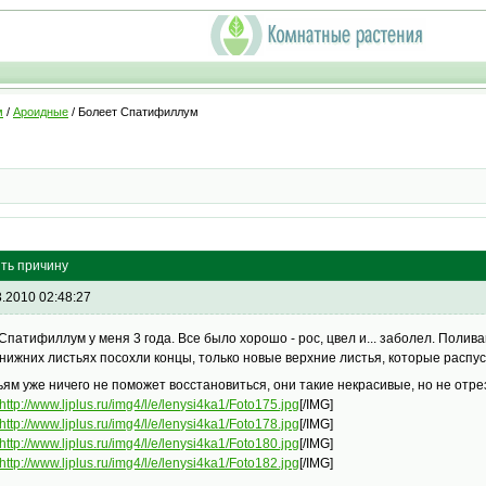
м
/
Ароидные
/ Болеет Спатифиллум
ть причину
3.2010 02:48:27
Спатифиллум у меня 3 года. Все было хорошо - рос, цвел и... заболел. Полив
 нижних листьях посохли концы, только новые верхние листья, которые распу
ьям уже ничего не поможет восстановиться, они такие некрасивые, но не отре
http://www.ljplus.ru/img4/l/e/lenysi4ka1/Foto175.jpg
[/IMG]
http://www.ljplus.ru/img4/l/e/lenysi4ka1/Foto178.jpg
[/IMG]
http://www.ljplus.ru/img4/l/e/lenysi4ka1/Foto180.jpg
[/IMG]
http://www.ljplus.ru/img4/l/e/lenysi4ka1/Foto182.jpg
[/IMG]