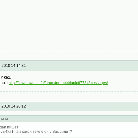
3.2010 14:14:31
si4ka1,
рите
http://flowersweb.info/forum/forum44/topic67734/messages/
3.2010 14:20:12
тата
dan пишет:
nysi4ka1, а в какой земле он у Вас сидит?