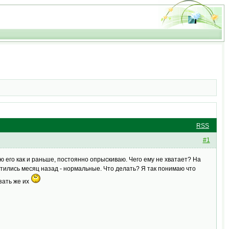
RSS
#1
аю его как и раньше, постоянно опрыскиваю. Чего ему не хватает? На
стились месяц назад - нормальные. Что делать? Я так понимаю что
зать же их