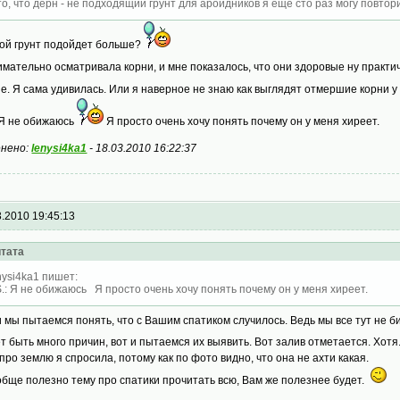
то, что дерн - не подходящий грунт для ароидников я еще сто раз могу повторит
кой грунт подойдет больше?
имательно осматривала корни, и мне показалось, что они здоровые ну практи
е. Я сама удивилась. Или я наверное не знаю как выглядят отмершие корни у
: Я не обижаюсь
Я просто очень хочу понять почему он у меня хиреет.
нено:
lenysi4ka1
-
18.03.2010 16:22:37
3.2010 19:45:13
тата
nysi4ka1 пишет:
S.: Я не обижаюсь Я просто очень хочу понять почему он у меня хиреет.
и мы пытаемся понять, что с Вашим спатиком случилось. Ведь мы все тут не 
т быть много причин, вот и пытаемся их выявить. Вот залив отметается. Хотя...
 про землю я спросила, потому как по фото видно, что она не ахти какая.
обще полезно тему про спатики прочитать всю, Вам же полезнее будет.