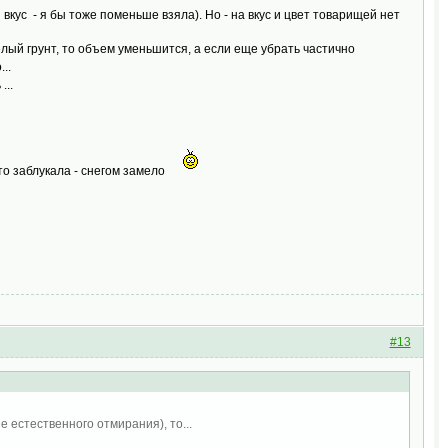
 вкус - я бы тоже поменьше взяла). Но - на вкус и цвет товарищей нет
елый грунт, то объем уменьшится, а если еще убрать частично
..
...
е-то заблукала - снегом замело
#13
 естественного отмирания), то...