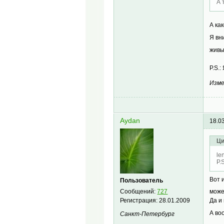
А 
А ка
Я вн
живы
P.S.
Изме
Aydan
18.0
Ци
le
P.
Вот 
Пользователь
Сообщений:
727
може
Регистрация:
28.01.2009
Да и
А во
Санкт-Петербург