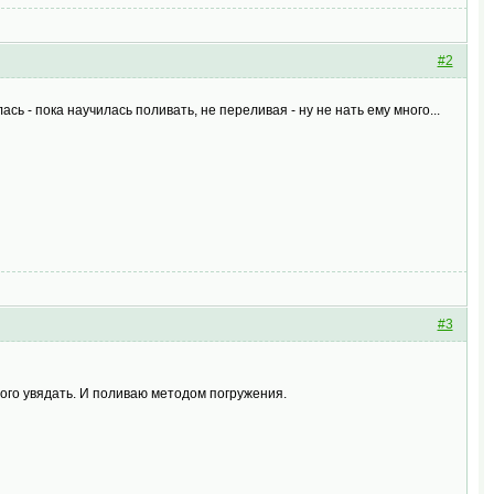
#2
ась - пока научилась поливать, не переливая - ну не нать ему много...
#3
ного увядать. И поливаю методом погружения.