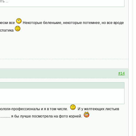
ь ...
чески все
Некоторые беленькие, некоторые потемнее, но все вроде
 спатика
#14
биологи-профессионалы и я в том числе.
И у желтеющих листьев
......... я бы лучше посмотрела на фото корней.