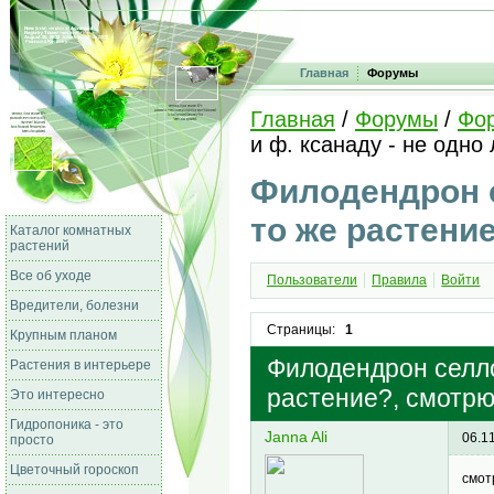
Главная
Форумы
Главная
/
Форумы
/
Фо
и ф. ксанаду - не одно
Филодендрон с
то же растени
Каталог комнатных
растений
Все об уходе
Пользователи
Правила
Войти
Вредители, болезни
Страницы:
1
Крупным планом
Филодендрон селло 
Растения в интерьере
растение?, смотрю
Это интересно
Гидропоника - это
Janna Ali
06.1
просто
Цветочный гороскоп
смот