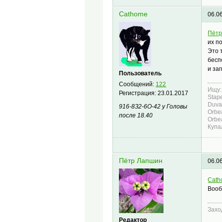
Cathome
06.0
Пётр
их п
Это 
бесп
и заг
Пользователь
Сообщений:
122
Ищу:
Регистрация:
23.01.2017
Stape
Duval
916-8З2-6О-42 у Головы
Orbe
после 18.40
Orbea
Купа
Пётр Лапшин
06.0
Cat
Вооб
Захо
Редактор