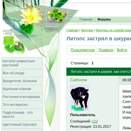
Главная
Форумы
Главная
/
Форумы
/
Форумы по семейства
Литопс застрял в шкурк
Пользователи
Правила
Войти
Каталог комнатных
Страницы:
1
растений
Литопс застрял в шкурке, как снять
Все об уходе
Cathome
06.0
Вредители, болезни
Крупным планом
Шкур
закл
Растения в интерьере
Снят
Это интересно
скаф
И ещ
Гидропоника - это
Пользователь
просто
опре
Сообщений:
122
Цветочный гороскоп
Регистрация:
23.01.2017
Левы