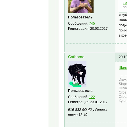
Ca
ра
я зу
Пользователь
Вооб
Сообщений:
745
подх
Регистрация:
20.03.2017
прин
в ко
Cathome
29.1
Шил
Ищу:
Stape
Duval
Пользователь
Orbe
Orbea
Сообщений:
122
Купа
Регистрация:
23.01.2017
916-8З2-6О-42 у Головы
после 18.40