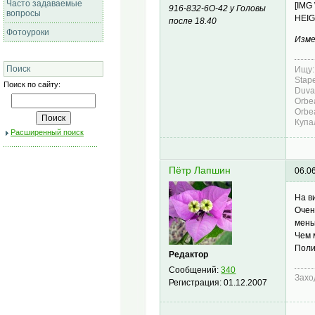
Часто задаваемые
[IMG
916-8З2-6О-42 у Головы
вопросы
HEIG
после 18.40
Фотоуроки
Изме
Поиск
Ищу:
Stape
Поиск по сайту:
Duval
Orbe
Orbea
Купа
Расширенный поиск
Пётр Лапшин
06.0
На в
Очен
мень
Чем 
Поли
Редактор
Сообщений:
340
Захо
Регистрация:
01.12.2007