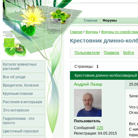
Главная
Форумы
Главная
/
Форумы
/
Форумы по семейства
Крестовник длинно-колб
Пользователи
Правила
Войти
Каталог комнатных
Страницы:
1
растений
Крестовник длинно-колбасовидный 
Все об уходе
Андрей Лазар
25.0
Вредители, болезни
Крупным планом
Sene
Растения в интерьере
Что 
Это интересно
Отло
Гидропоника - это
Пользователь
просто
Вот,
Сообщений:
225
С ни
Цветочный гороскоп
Регистрация:
04.05.2015
горш