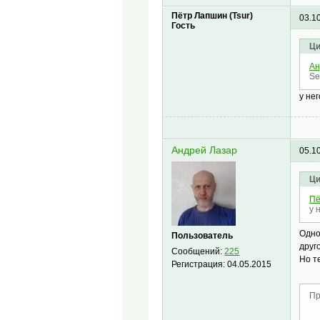
Пётр Лапшин (Tsur)
03.1
Гость
Ци
Ан
Se
у не
Андрей Лазар
05.1
Ци
Пё
у 
Одно
Пользователь
друго
Сообщений:
225
Но т
Регистрация:
04.05.2015
Пр