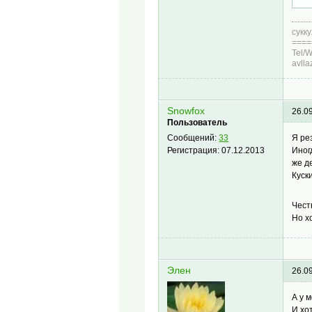
сукк
====
Tel/
avll
Snowfox
26.0
Пользователь
Я ре
Сообщений:
33
Иног
Регистрация:
07.12.2013
же д
Куск
Чест
Но х
Элен
26.0
А у 
И хо