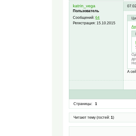
katrin_vega
07.0
Пользователь
Сообщений:
64
Ци
Регистрация:
15.10.2015
Ан
Од
др
Но
А се
Страницы:
1
Читают тему (гостей:
1
)