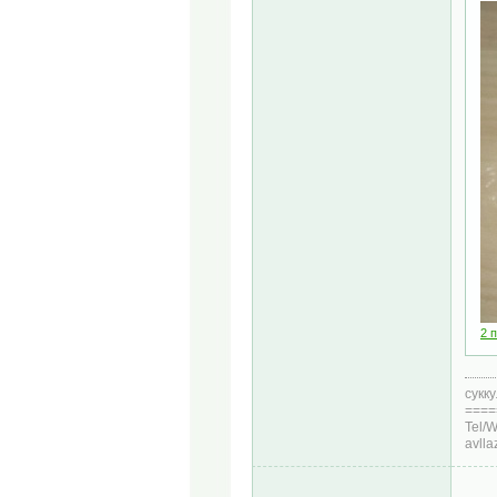
2 
сукк
====
Tel/
avll