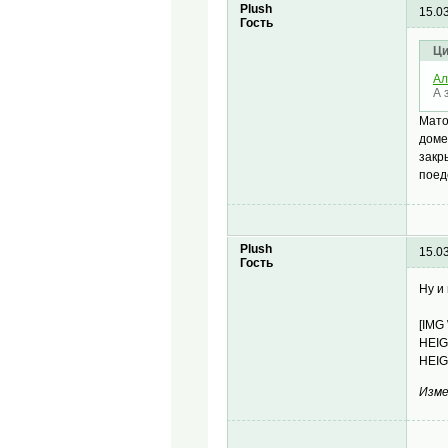
Plush
15.0
Гость
Ци
Ал
А 
Мато
доме
закр
поед
Plush
15.0
Гость
Ну и
[IMG
HEIG
HEIG
Изме