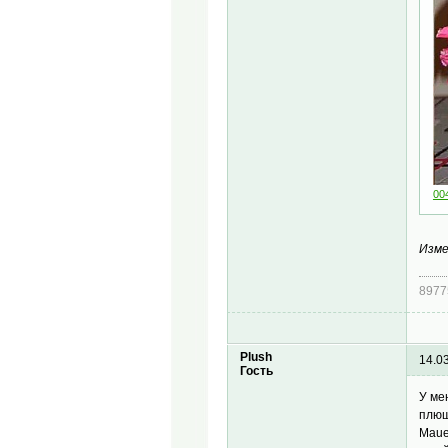
004
Изме
8977
Plush
14.0
Гость
У ме
плющ
Maue