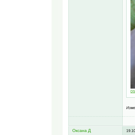
DS
Изме
Оксана Д
19.1