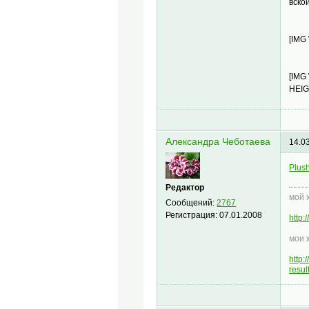
вско
[IMG
[IMG
HEIG
Александра Чеботаева
14.0
Plus
Редактор
мой 
Сообщений:
2767
Регистрация:
07.01.2008
http
мои 
http
resu