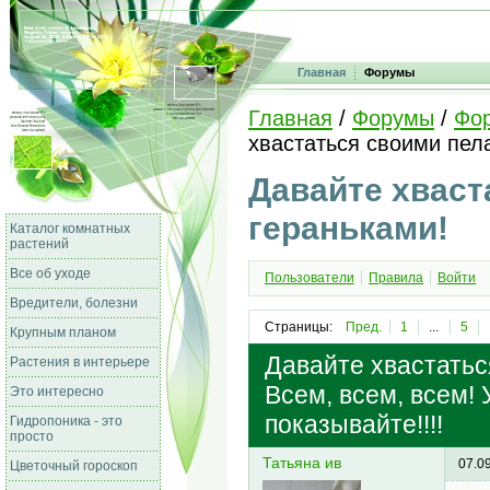
Главная
Форумы
Главная
/
Форумы
/
Фо
хвастаться своими пел
Давайте хваст
гераньками!
Каталог комнатных
растений
Все об уходе
Пользователи
Правила
Войти
Вредители, болезни
Страницы:
Пред.
1
...
5
Крупным планом
Давайте хвастатьс
Растения в интерьере
Всем, всем, всем! У
Это интересно
показывайте!!!!
Гидропоника - это
просто
Татьяна ив
07.0
Цветочный гороскоп