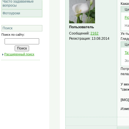
Часто задаваемые
Кака
вопросы
Ци
Фотоуроки
Fi
На
Пользователь
Поиск
Сообщений:
2162
Ух-т
Поиск по сайту:
Регистрация:
13.08.2014
Гляд
Ци
Та
Расширенный поиск
Зо
Потр
пела
У ме
"све
[IMG]
Изме