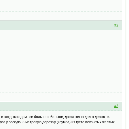
#2
#3
, с каждым годом все больше и больше, достаточно долго держатся
идел у соседки 3 метровую дорожку (клумба) из густо покрытых желтых