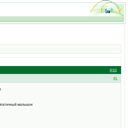
RSS
#1
и.
симпатичный малышок