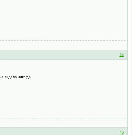
#4
не видела никогда...
#5