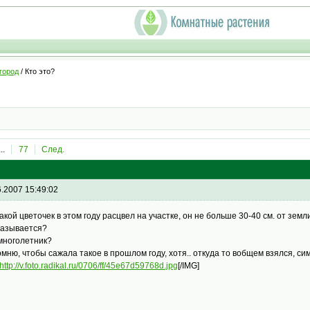
город
/ Кто это?
...
77
След.
6.2007 15:49:02
такой цветочек в этом году расцвел на участке, он не больше 30-40 см. от земл
называется?
многолетник?
омню, чтобы сажала такое в прошлом году, хотя.. откуда то вобщем взялся, 
http://v.foto.radikal.ru/0706/ff/45e67d59768d.jpg
[/IMG]