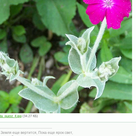
da_quest_4.jpg
(34.27 КБ)
 Земля еще веpтится, Пока еще яpок свет,