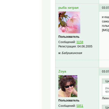
рыба хитрая
03.0
и ещ
сажа
голы
[IMG]
Пользователь
Сообщений:
3158
Регистрация:
04.06.2005
м. Бабушкинская
Zoya
03.0
Ци
ры
кр
Лихн
Пользователь
Сообщений:
5051
Ци