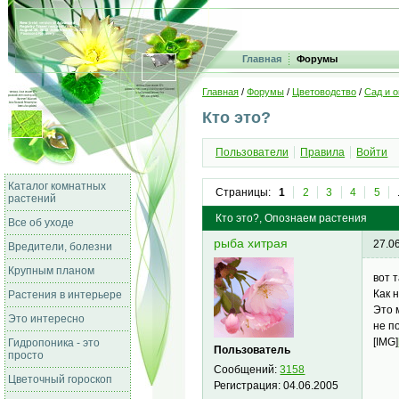
Главная
Форумы
Главная
/
Форумы
/
Цветоводство
/
Сад и о
Кто это?
Пользователи
Правила
Войти
Каталог комнатных
Страницы:
1
2
3
4
5
растений
Кто это?, Опознаем растения
Все об уходе
рыба хитрая
27.0
Вредители, болезни
Крупным планом
вот 
Как 
Растения в интерьере
Это 
Это интересно
не п
[IMG]
Гидропоника - это
Пользователь
просто
Сообщений:
3158
Цветочный гороскоп
Регистрация:
04.06.2005