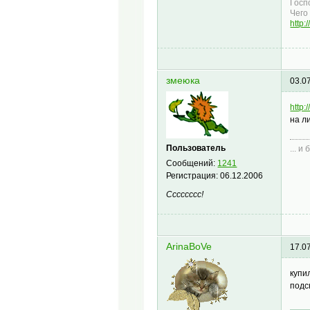
Госп
Чего 
http:
змеюка
03.0
http:
на л
Пользователь
... и
Сообщений:
1241
Регистрация:
06.12.2006
Cccccccc!
ArinaBoVe
17.0
купи
подск