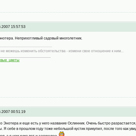
6.2007 15:57:53
энотера. Неприхотливый садовый многолетник.
 не можешь изменить обстоятельства - измени свое отношение к ним...
________________________
овые цветы
6.2007 00:51:19
то Энотера и еще есть у него название Ослинник. Очень быстро разрастается
ы. Я себе в прошлом году тоже небольшой кустик прикупил, после того как ув
ков, а я чем хуже вот и загорелось