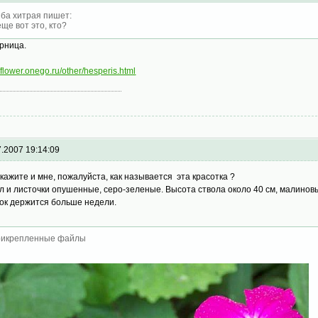
ба хитрая пишет:
еще вот это, кто?
рница.
//flower.onego.ru/other/hesperis.html
7.2007 19:14:09
кажите и мне, пожалуйста, как называется эта красотка ?
л и листочки опушенные, серо-зеленые. Высота ствола около 40 см, малинов
ок держится больше недели.
икрепленные файлы