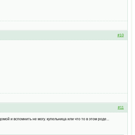
#10
#11
домой и вспомнить не могу. купельница или что то в этом роде...