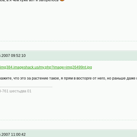
6.2007 09:52:10
://img384.imageshack.us/my.php?image=img26499nt.jpg
кажите, что это за растение такое, я прям в восторге от него, но раньше даже 
8-761 шестьдва 01
6.2007 11:00:42