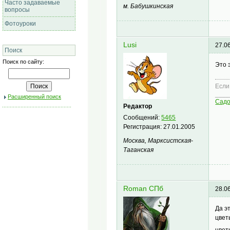
Часто задаваемые
м. Бабушкинская
вопросы
Фотоуроки
Lusi
27.0
Поиск
Поиск по сайту:
Это 
Если
____
Расширенный поиск
Сад
Редактор
Сообщений:
5465
Регистрация:
27.01.2005
Москва, Марксистская-
Таганская
Roman СПб
28.0
Да э
цвет
цвет