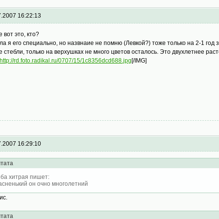
7.2007 16:22:13
е вот это, кто?
ла я его специально, но назвнаие не помню (Левкой?) тоже только на 2-1 год
е стебли, только на верхушках не много цветов осталось. Это двухлетнее рас
http://rd.foto.radikal.ru/0707/15/1c8356dcd688.jpg
[/IMG]
7.2007 16:29:10
тата
ба хитрая пишет:
асненький он очно многолетний
ис.
тата