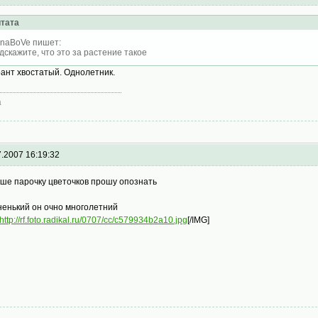
тата
inaBoVe пишет:
дскажите, что это за растение такое
ант хвостатый. Однолетник.
а
7.2007 16:19:32
еше парочку цветочков прошу опознать
ненький он очно многолетний
http://rf.foto.radikal.ru/0707/cc/c579934b2a10.jpg
[/IMG]