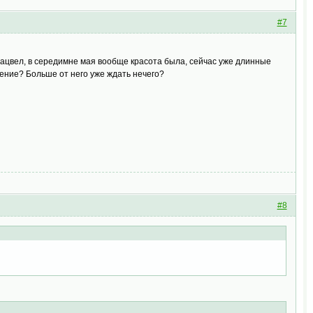
#7
 зацвел, в середимне мая вообще красота была, сейчас уже длинные
тение? Больше от него уже ждать нечего?
#8