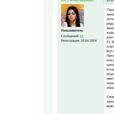
Iris (Питер-Кириши)
20.0
"Про
лине
пото
ряду
явле
Пользователь
избе
Сообщений:
84
или 
Регистрация:
26.04.2004
F1. 
(сор
Все 
Приз
или 
шипа
кото
реце
имет
черн
обра
Слов
одно
мужс