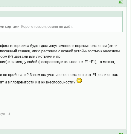
#7
и сортами. Короче говоря, семян не даёт.
ффект гетерозиса будет достигнут именно в первом поколении (это и
способный сеянец, либо растение с особой устойчивостью к болезням
рм (P) цветами или листьями и пр.
ие) или между собой (воспроизводительное т.е. F1+F1), то можно,
 не пробовали? Зачем получать новое поколение от F1, если он как
пят и в плодовитости и в жизнеспособности?
ует :)