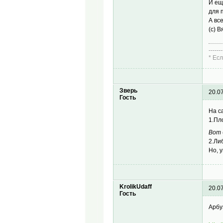
И ещ
для 
А вс
(с) 
-------
* Ес
Зверь
20.0
Гость
На с
1.Пл
Вот 
2.Ли
Но, 
KrolikUdaff
20.0
Гость
Арбу