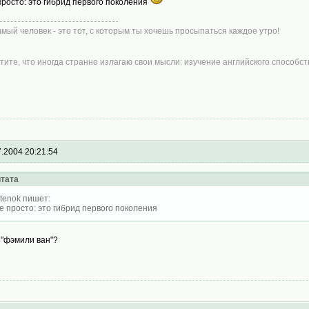
просто: это гибрид первого поколения
мый человек - это тот, с которым ты хочешь просыпаться каждое утро!
тите, что иногда странно излагаю свои мысли: изучение английского способств
7.2004 20:21:54
тата
tenok пишет:
е просто: это гибрид первого поколения
 "фэмили ван"?