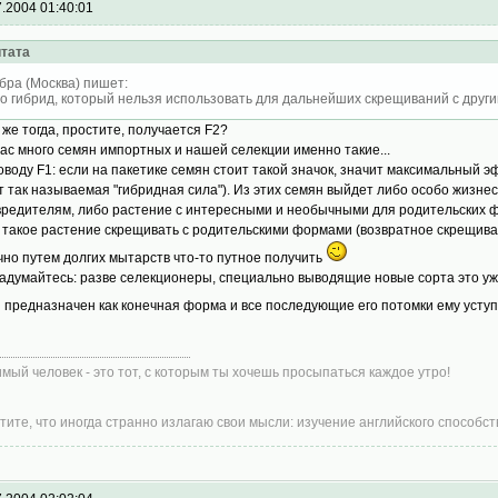
7.2004 01:40:01
тата
бра (Москва) пишет:
о гибрид, который нельзя использовать для дальнейших скрещиваний с другим
к же тогда, простите, получается F2?
ас много семян импортных и нашей селекции именно такие...
оводу F1: если на пакетике семян стоит такой значок, значит максимальный э
т так называемая "гибридная сила"). Из этих семян выйдет либо особо жизне
вредителям, либо растение с интересными и необычными для родительских фо
 такое растение скрещивать с родительскими формами (возвратное скрещиван
чно путем долгих мытарств что-то путное получить
задумайтесь: разве селекционеры, специально выводящие новые сорта это уже
и предназначен как конечная форма и все последующие его потомки ему усту
мый человек - это тот, с которым ты хочешь просыпаться каждое утро!
тите, что иногда странно излагаю свои мысли: изучение английского способств