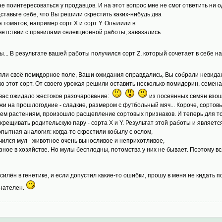
ае поинтересоваться у продавцов. И на этот вопрос мне не смог ответить ни
ставьте себе, что Вы решили скрестить каких-нибудь два
а томатов, например сорт X и сорт Y. Опылили в
ветствии с правилами селекционной работы, завязались
ы... В результате вашей работы получился сорт Z, который сочетает в себе
яли своё помидорное поле, Ваши ожидания оправдались, Вы собрали невид
ко этот сорт. От своего урожая решили оставить несколько помидорин, семен
 вас ожидало жестокое разочарование:
из посеянных семян взошл
жи на прошлогодние - сладкие, размером с футбольный мяч... Короче, сорто
сем растениям, произошло расщепление сортовых признаков. И теперь для то
скрещивать родительскую пару - сорта X и Y. Результат этой работы и являетс
пытная аналогия: когда-то скрестили кобылу с ослом,
чился мул - животное очень выносливое и неприхотливое,
зное в хозяйстве. Но мулы бесплодны, потомства у них не бывает. Поэтому вся
 силён в генетике, и если допустил какие-то ошибки, прошу в меня не кидат
нателен.