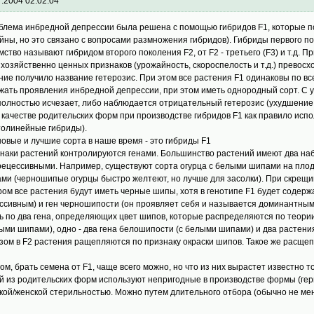
7.2004 02:02:04
блема инбредной депрессии была решена с помощью гибридов F1, которые по
йны, но это связано с вопросами размножения гибридов). Гибриды первого покол
мство называют гибридом второго поколения F2, от F2 - третьего (F3) и т.д. 
 хозяйственно ценных признаков (урожайность, скороспелость и т.д.) превосх
ние получило название гетерозис. При этом все растения F1 одинаковы по в
жать проявления инбредной депрессии, при этом иметь однородный сорт. С ув
полностью исчезает, либо наблюдается отрицательный гетерозис (ухудшение
В качестве родительских форм при производстве гибридов F1 как правило исп
толинейные гибриды).
новые и лучшие сорта в наше время - это гибриды F1
наки растений контролируются генами. Большинство растений имеют два наб
рецессивными. Hапример, существуют сорта огурца с белыми шипами на плода
ми (черношипые огурцы быстро желтеют, но лучше для засолки). При скрещи
ром все растения будут иметь черные шипы, хотя в генотипе F1 будет содерж
ссивным) и ген черношипости (он проявляет себя и называется доминантным)
ь по два гена, определяющих цвет шипов, которые распределяются по теории
ыми шипами), одно - два гена белошипости (с белыми шипами) и два растени
зом в F2 растения ращепляются по признаку окраски шипов. Такое же расще
ом, брать семена от F1, чаще всего можно, но что из них вырастет известно т
й из родительских форм используют непригодные в производстве формы (ге
кой/женской стерильностью. Можно путем длительного отбора (обычно не мен