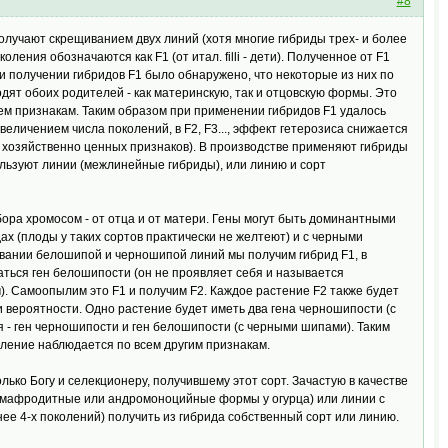
#8
лучают скрещиванием двух линий (хотя многие гибриды трех- и более
ения обозначаются как F1 (от итал. filli - дети). Полученное от F1
При получении гибридов F1 было обнаружено, что некоторые из них по
одят обоих родителей - как материнскую, так и отцовскую формы. Это
сем признакам. Таким образом при применении гибридов F1 удалось
еличением числа поколений, в F2, F3..., эффект гетерозиса снижается
 хозяйственно ценных признаков). В производстве применяют гибриды
ользуют линии (межлинейные гибриды), или линию и сорт
ора хромосом - от отца и от матери. Гены могут быть доминантными
х (плоды у таких сортов практически не желтеют) и с черными
вании белошипой и черношипой линий мы получим гибрид F1, в
аться ген белошипости (он не проявляет себя и называется
. Самоопылим это F1 и получим F2. Каждое растение F2 также будет
 вероятности. Одно растение будет иметь два гена черношипости (с
я - ген черношипости и ген белошипости (с черными шипами). Таким
пление наблюдается по всем другим признакам.
олько Богу и селекционеру, получившему этот сорт. Зачастую в качестве
рмафродитные или андромоноцийные формы у огурца) или линии с
ее 4-х поколений) получить из гибрида собственный сорт или линию.