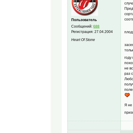
случ
Пред
сорт
соот
Пользователь
Сообщений:
688
Регистрация:
27.04.2004
плод
Heart Of Stone
засе
толь
году
похо
не в
раз 
Любо
полу
поле
Я не
приз