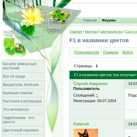
Главная
Форумы
Главная
/
Форумы
/
Цветоводство
/
Сад и о
F1 в названии цветов
Пользователи
Правила
Войти
Каталог комнатных
Страницы:
1
растений
F1 в названии цветов, Как получаю
Все об уходе
Сергей Азаренко
19.0
Вредители, болезни
Пользователь
Крупным планом
Подс
Сообщений:
1
Регистрация:
09.07.2004
Растения в интерьере
Это интересно
Гидропоника - это
просто
Katenok
19.0
Цветочный гороскоп