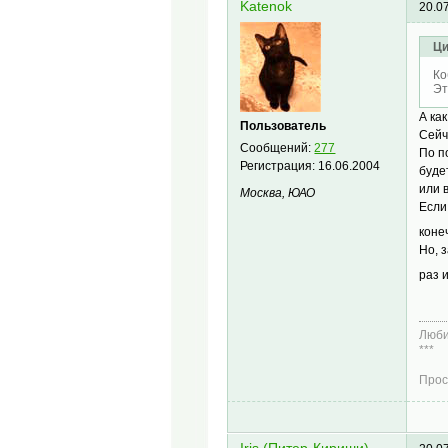
Katenok
20.0
Ци
Ко
Эт
А ка
Пользователь
Сейч
Сообщений:
277
По п
Регистрация:
16.06.2004
буде
или 
Москва, ЮАО
Если
коне
Но, 
раз 
Люби
***
Прос