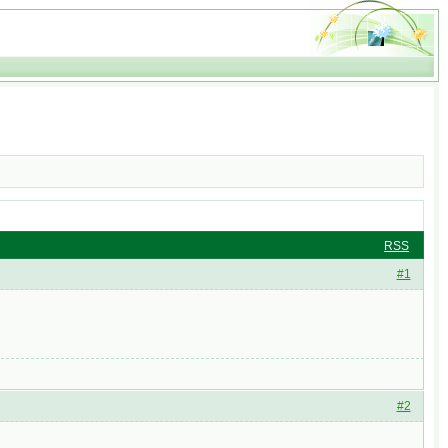
RSS
#1
#2