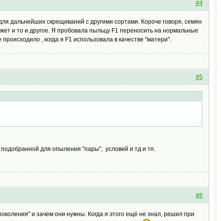
#4
 для дальнейших скрещиваний с другими сортами. Короче говоря, семян
может и то и другое. Я пробовала пыльцу F1 переносить на нормальные
происходило , когда я F1 использовала в качестве "матери".
#5
 подобранной для опыления "пары", условий и тд и тп.
#6
поколения" и зачем они нужны. Когда я этого ещё не знал, решил при