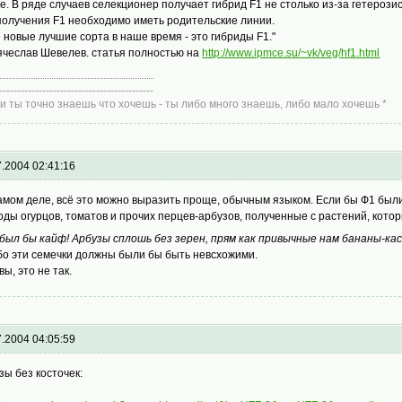
е. В ряде случаев селекционер получает гибрид F1 не столько из-за гетерози
получения F1 необходимо иметь родительские линии.
е новые лучшие сорта в наше время - это гибриды F1."
Вячеслав Шевелев. статья полностью на
http://www.ipmce.su/~vk/veg/hf1.html
-------------------------------------------
ли ты точно знаешь что хочешь - ты либо много знаешь, либо мало хочешь *
7.2004 02:41:16
амом деле, всё это можно выразить проще, обычным языком. Если бы Ф1 были
оды огурцов, томатов и прочих перцев-арбузов, полученные с растений, кото
был бы кайф! Арбузы сплошь без зерен, прям как привычные нам бананы-к
бо эти семечки должны были бы быть невсхожими.
увы, это не так.
7.2004 04:05:59
зы без косточек: