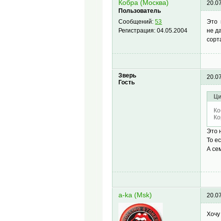
Кобра (Москва)
20.0
Пользователь
Это 
Сообщений:
53
не д
Регистрация:
04.05.2004
сорт
Зверь
20.0
Гость
Ци
Ко
Ко
Это 
То е
А се
a-ka (Msk)
20.0
Хочу