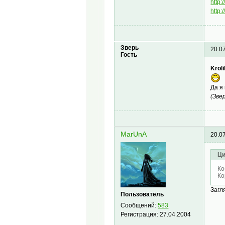
http
http
Зверь
20.0
Гость
Kroli
Да я
(Зве
MarUnA
20.0
Ци
Ко
Ко
Загл
Пользователь
Сообщений:
583
Регистрация:
27.04.2004