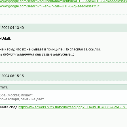
://www.google.com/search?sourceid=navclient&ie=UTF-8&oe=UTF-8&q=seedless+
://www.google.com/search?hl=en&lr=&ie=UTF-8&q=seedless+fruit
7.2004 04:13:40
kUdaff,
 не к тому, что их не бывает в принципе. Но спасибо за ссылки.
рь бубнит: наверняка они самые невкусные...)
7.2004 06:15:15
тата
бра (Москва) пишет:
роче говоря, семян не даёт
яните сюда.
http://www.flowers.bitrix.ru/forum/read.php?FID=9&TID=8082&PAGEN