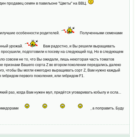
 один продавец семян в павильоне "Цветы" на ВВЦ.
 наилучшие особенности родителей.
Полученными семенами
анный урожай.
Вам радостно, и Вы решили выращивать
а просушили, подготовили к посеву на следующий год. Но в следующем
о совсем не то, что Вы ожидали, лишь некоторая часть томатов
вые признаки Вашего сорта Z во втором поколении передались далеко
го, чтобы Вы могли ежегодно выращивать сорт Z, Вам нужно каждый
я гибридом первого поколения, или гибридом F1.
кий раз, когда Вам нужен мул, придётся уговаривать кобылу и осла...
ь помидорами
, а поправить. Буду