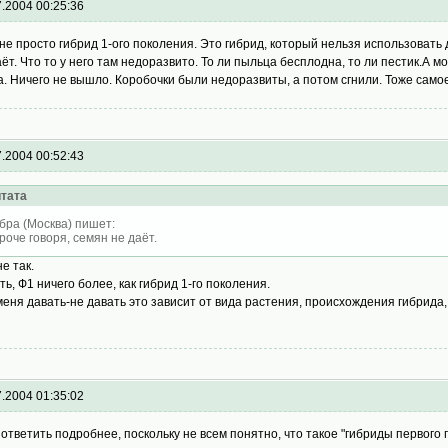
7.2004 00:25:36
не просто гибрид 1-ого поколения. Это гибрид, который нельзя использовать
аёт. Что то у него там недоразвито. То ли пыльца бесплодна, то ли пестик.А 
а. Ничего не вышло. Коробочки были недоразвиты, а потом сгнили. Тоже самое 
7.2004 00:52:43
тата
бра (Москва) пишет:
роче говоря, семян не даёт.
не так.
сть, Ф1 ничего более, как гибрид 1-го поколения.
меня давать-не давать это зависит от вида растения, происхождения гибрида,
7.2004 01:35:02
 ответить подробнее, поскольку не всем понятно, что такое "гибриды первого 