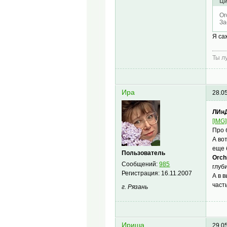
Ци
Or
За
Я са
Ты л
Ира
28.0
ЛИн
[IMG]
Про 
А во
еще 
Пользователь
Orchi
Сообщений:
985
глуб
Регистрация:
16.11.2007
А в 
част
г. Рязань
Ириша
29.0