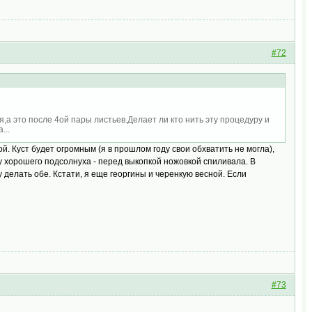
#72
а это после 4ой пары листьев.Делает ли кто нить эту процедуру и
а...
й. Куст будет огромным (я в прошлом году свои обхватить не могла),
 у хорошего подсолнуха - перед выкопкой ножовкой спиливала. В
 делать обе. Кстати, я еще георгины и черенкую весной. Если
#73