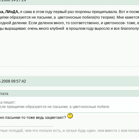
5.2008 14:27:29
ша,
ЛИнДА,
я сама в этом году первый раз георгины прищипывала. Вот и посм
ипки образуются не пасынки, а цветоносные побеги(по теории). Мне кажется
 одной деленки. Если деленок много, то соответственно, и цветоносов- тоже, 
ды выращиваю: очень много клубней в прошлом году выросло и все благополу
5.2008 09:57:42
тата
а пишет:
сле прищипки образуются не пасынки, а цветоносные побеги
, но пасынки-то тоже ведь зацветают?
учше голодай, чем что попало есть, и лучше будь один, чем вместе с кем попал