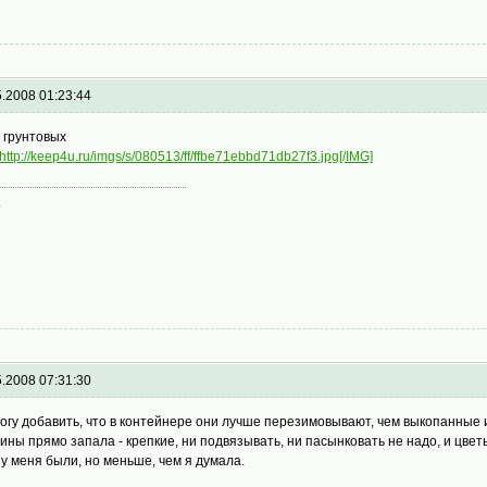
5.2008 01:23:44
 грунтовых
http://keep4u.ru/imgs/s/080513/ff/ffbe71ebbd71db27f3.jpg[/IMG]
а
5.2008 07:31:30
могу добавить, что в контейнере они лучше перезимовывают, чем выкопанные
гины прямо запала - крепкие, ни подвязывать, ни пасынковать не надо, и цве
 у меня были, но меньше, чем я думала.