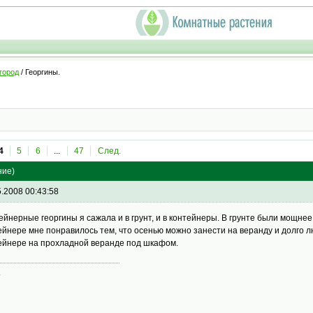
город
/ Георгины.
4
5
6
...
47
След.
ние)
5.2008 00:43:58
ейнерные георгины я сажала и в грунт, и в контейнеры. В грунте были мощнее
ейнере мне понравилось тем, что осенью можно занести на веранду и долго л
ейнере на прохладной веранде под шкафом.
а