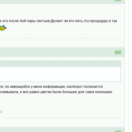
это после 4ой пары листьев.Делает ли кто нить эту процедуру и так
#69
ати, по имеющейся у меня информации, наоборот полагается
выламывала, и все равно цветки были большие для таких низеньких
о.