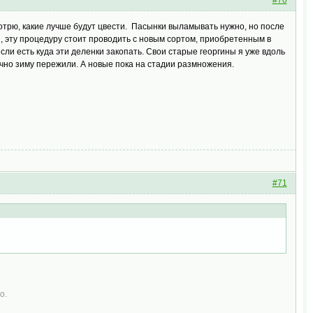
#70
отрю, какие лучше будут цвести. Пасынки выламывать нужно, но после
, эту процедуру стоит проводить с новым сортом, приобретенным в
если есть куда эти деленки закопать. Свои старые георгины я уже вдоль
чно зиму пережили. А новые пока на стадии размножения.
#71
о.