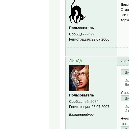
Дево
Отда
все 
торч
Пользователь
Сообщений:
29
Регистрация:
22.07.2006
ЛИнДА
28.0
Ци
Ир
Де
У вс
Пользователь
Ци
Сообщений:
2074
Ир
Регистрация:
26.07.2007
И 
Екатеринбург
Нужн
сказ