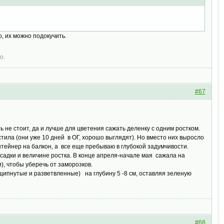
о, их можно подокучить.
о.
#67
ь не стоит, да и лучше для цветения сажать деленку с одним ростком.
тила (они уже 10 дней в ОГ, хорошо выглядят). Но вместо них выросло
онтейнер на балкон, а все еще пребываю в глубокой задумчивости.
осадки и величине ростка. В конце апреля-начале мая сажала на
), чтобы уберечь от заморозков.
щипнутые и разветвленные) на глубину 5 -8 см, оставляя зеленую
#68