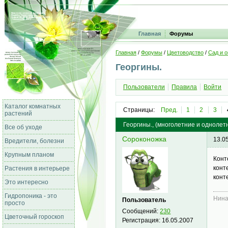
Главная
Форумы
Главная
/
Форумы
/
Цветоводство
/
Сад и о
Георгины.
Пользователи
Правила
Войти
Каталог комнатных
Страницы:
Пред.
1
2
3
растений
Георгины., (многолетние и однолет
Все об уходе
Сороконожка
13.0
Вредители, болезни
Крупным планом
Конт
конт
Растения в интерьере
конт
Это интересно
Гидропоника - это
Нин
Пользователь
просто
Сообщений:
230
Цветочный гороскоп
Регистрация:
16.05.2007