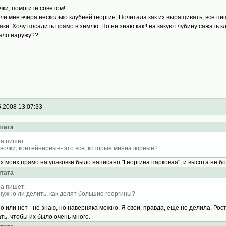
чки, помогите советом!
ли мне вчера несколько клубней георгин. Почитала как их выращивать, все п
таки. Хочу посадить прямо в землю. Но не знаю как!! на какую глубину сажать
ало наружу??
5.2008 13:07:33
тата
а пишет:
вочки, контейнерные- это все, которые миниатюрные?
ех моих прямо на упаковке было написано "Георгина парковая", и высота не бол
тата
а пишет:
нужно ли делить, как делят большие георгины?
о или нет - не знаю, но наверняка можно. Я свои, правда, еще не делила. Рос
ать, чтобы их было очень много.