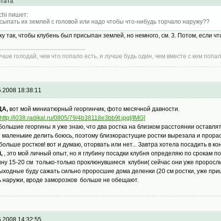
тата
chi пишет:
сыпать их землей с головой или надо чтобы что-нибудь торчало наружу??
жу так, чтобы клубень был присыпан землей, но немного, см. 3. Потом, если чт
учше голодай, чем что попало есть, и лучше будь один, чем вместе с кем попал
5.2008 18:38:11
ДА,
вот мой миниатюрный георгинчик, фото месячной давности.
http://i038.radikal.ru/0805/79/4b38118e3bb9t.jpg[/IMG]
большие георгины я уже знаю, что два ростка на близком расстоянии оставлят
т маленькие делить боюсь, поэтому близкорастущие ростки вырезала и прорас
больше ростков! вот и думаю, оторвать или нет... Завтра хотела посадить в к
,
, это мой личный опыт, но я глубину посадки клубня определяю по срокам п
ину 15-20 см только-только проклюнувшиеся клубни( сейчас они уже проросли
выходные буду сажать сильно проросшие дома деленки (20 см ростки, уже при
ь наружи, вроде заморозков больше не обещают.
5.2008 14:32:55