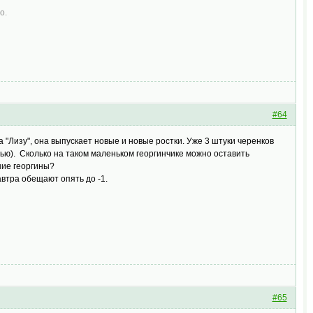
о.
#64
 "Лизу", она выпускает новые и новые ростки. Уже 3 штуки черенков
здью). Сколько на таком маленьком георгинчике можно оставить
ьшие георгины?
втра обещают опять до -1.
#65