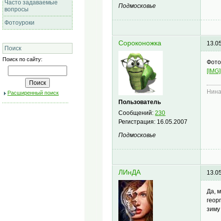
Часто задаваемые
Подмосковье
вопросы
Фотоуроки
Сороконожка
13.0
Поиск
Поиск по сайту:
Фото
[IMG]
Нин
Расширенный поиск
Пользователь
Сообщений:
230
Регистрация:
16.05.2007
Подмосковье
ЛИнДА
13.0
Да, 
геор
зиму