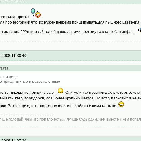
чки всем привет!
ла про геогринки,что их нужно вовремя прищипывать,для пышного цветения,а 
на им важна???я первый год общаюсь с ними,поэтому важна любая инфа...
5.2008 11:38:40
тата
а пишет:
е прищипнутые и разветвленные
что-то никогда не прищипываю...
Они же и так пасынки дают, которые, кст
мывать, как у помидоров, для более крупных цветов. Но вот у парковых я не 
иков. Вот и еще один + парковых георгин - работы с ними меньше.
учше голодай, чем что попало есть, и лучше будь один, чем вместе с кем попал