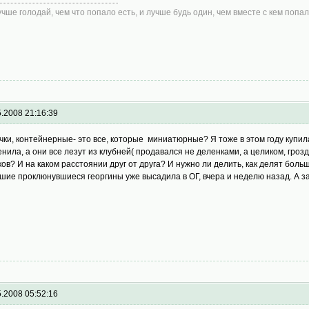
учше голодай, чем что попало есть, и лучше будь один, чем вместе с кем попал
5.2008 21:16:39
чки, контейнерные- это все, которые миниатюрные? Я тоже в этом году купила
енила, а они все лезут из клубней( продавался не деленками, а целиком, гро
ков? И на каком расстоянии друг от друга? И нужно ли делить, как делят бол
шие проклюнувшиеся георгины уже высадила в ОГ, вчера и неделю назад. А за
5.2008 05:52:16