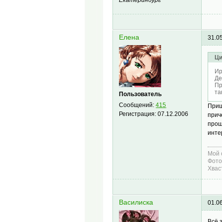
Екатеринбург
Елена
31.0
Ци
Ир
Де
Пр
та
Пользователь
Сообщений:
415
Прищ
Регистрация:
07.12.2006
прич
прош
инте
Мой 
Фото
Хвас
Василиска
01.0
Всё 