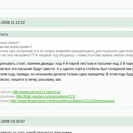
5.2008 21:12:22
тата
иша пишет:
вочки всем привет!
очла про геогринки,что их нужно вовремя прищипывать,для пышного цветения,
к ли она им важна???я первый год общаюсь с ними,поэтому важна любая инф
ипывать стоит, причем дважды: над 4-й парой листьев и пасынки над 2-й паро
ем все эти пасынки будут цвести. А у одного сорта стебель был толщиной как
лом году, правда, по незнанию делала только одну прищипку. В этом году буду
ресно, пишите в личку, расскажу, как.
сайтик:
http://www.elena313.narod.ru/
альбомы:
http://fotki.yandex.ru/users/elena313/
тушки:
http://www.flowersweb.info/forum/forum9/topic121220/messages/
6.2008 23:20:07
зависит от того, какой результат вам нужен.