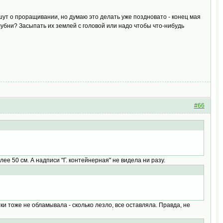
ишут о проращивании, но думаю это делать уже поздновато - конец мая
 клубни? Засыпать их землей с головой или надо чтобы что-нибудь
#66
ее 50 см. А надписи "Г. контейнерная" не видела ни разу.
тки тоже не обламывала - сколько лезло, все оставляла. Правда, не