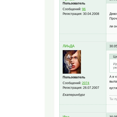
Пользователь
Сообщений:
96
Дево
Регистрация:
30.04.2008
Проч
ли о
ЛИнДА
30.0
Ци
Ир
уж
А я 
Пользователь
выла
Сообщений:
2074
Регистрация:
26.07.2007
куст
Екатеринбург
Ты л
Ира