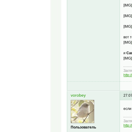
[IMG]
[IMG]
[IMG]
вот 
[IMG]
и
Са
[IMG]
Загл
http:
vorobey
27.0
если
Загл
http:
Пользователь