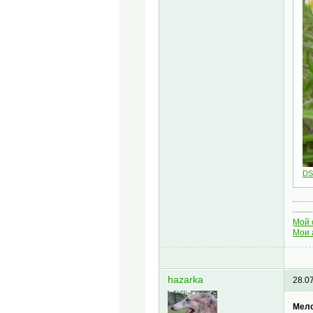
DS
-------
Мой 
Мои 
hazarka
28.0
Мел