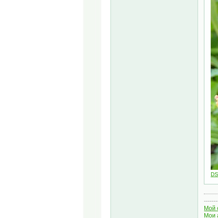
DS
-------
Мой 
Мои 