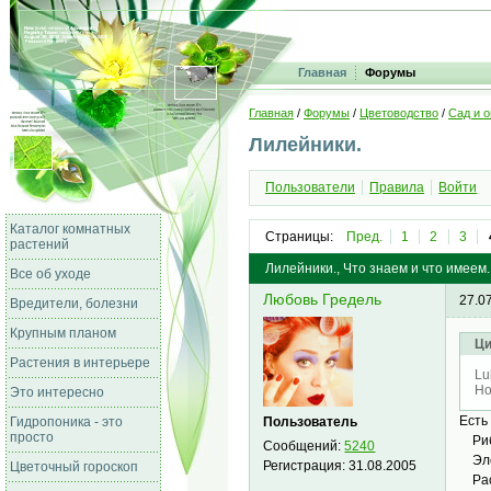
Главная
Форумы
Главная
/
Форумы
/
Цветоводство
/
Сад и о
Лилейники.
Пользователи
Правила
Войти
Каталог комнатных
Страницы:
Пред.
1
2
3
растений
Лилейники., Что знаем и что имеем.
Все об уходе
Любовь Гредель
27.0
Вредители, болезни
Крупным планом
Ци
Растения в интерьере
Lu
Но
Это интересно
Есть
Пользователь
Гидропоника - это
просто
Риб
Сообщений:
5240
Эле
Регистрация:
31.08.2005
Цветочный гороскоп
Рас