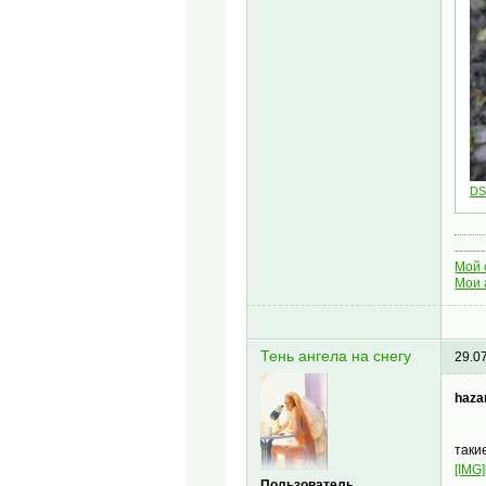
DS
-------
Мой 
Мои 
Тень ангела на снегу
29.0
haza
таки
[IMG]
Пользователь