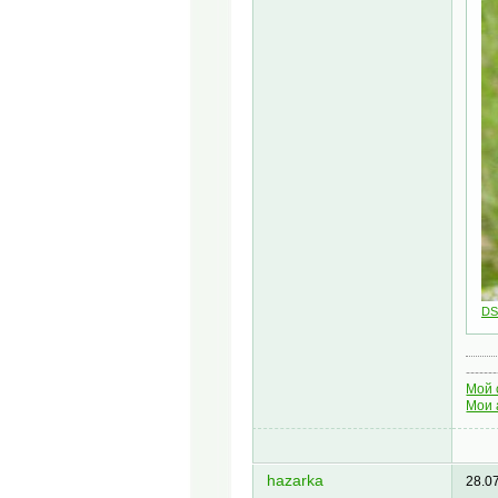
DS
-------
Мой 
Мои 
hazarka
28.0