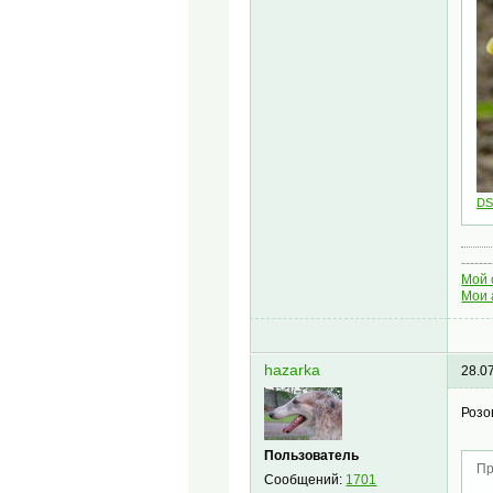
DS
-------
Мой 
Мои 
hazarka
28.0
Розо
Пользователь
Пр
Сообщений:
1701