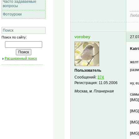
Часто задаваемые
вопросы
Фотоуроки
Люб
Поиск
vorobey
27.0
Поиск по сайту:
Katri
Расширенный поиск
желт
раз
Пользователь
Сообщений:
374
Регистрация:
11.05.2006
ну, 
Москва, м. Планерная
самы
[IMG]
[IMG]
[IMG]
[IMG]