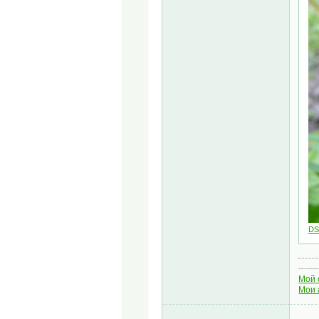
DS
-------
Мой 
Мои 