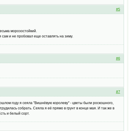
#5
 Весьма морозостойкий.
 сам и не пробовал еще оставлять на зиму.
#6
#7
ошлом году я сеяла "Вишнёвую королеву" - цветы были роскошного,
трудилась собрать. Сеяла я её прямо в грунт в конце мая. И так же в
сть и белый сорт.