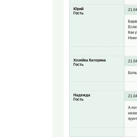
Юрий
21.0
Гость
Барв
Если
Как 
Неко
Хозяйка Катерина
21.0
Гость
Боль
Надежда
21.0
Гость
А по
незе
грун