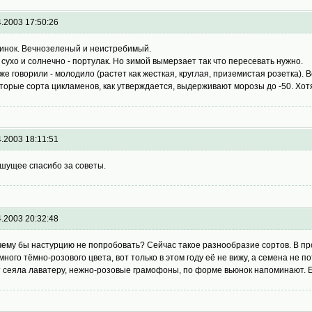
4.2003 17:50:26
инок. Вечнозеленый и неистребимый.
 сухо и солнечно - портулак. Но зимой вымерзает так что пересевать нужно.
уже говорили - молодило (растет как жесткая, круглая, приземистая розетка).
торые сорта цикламенов, как утверждается, выдерживают морозы до -50. Хотя
4.2003 18:11:51
шущее спасибо за советы.
4.2003 20:32:48
чему бы настурцию не попробовать? Сейчас такое разнообразие сортов. В пр
много тёмно-розового цвета, вот только в этом году её не вижу, а семена не по
т сеяла лаватеру, нежно-розовые грамофоны, по форме вьюнок напоминают. Е