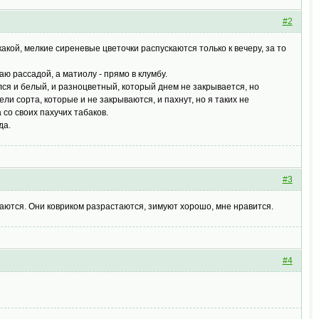
#2
кой, мелкие сиреневые цветочки распускаются только к вечеру, за то
аю рассадой, а матиолу - прямо в клумбу.
ся и белый, и разноцветный, который днем не закрывается, но
ли сорта, которые и не закрываются, и пахнут, но я таких не
со своих пахучих табаков.
да.
#3
ваются. Они ковриком разрастаются, зимуют хорошо, мне нравится.
#4