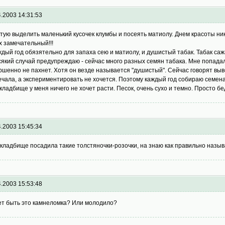
4.2003 14:31:53
тую выделить маленький кусочек клумбы и посеять матиолу. Днем красоты ника
х замечательный!!!
ждый год обязятельно для запаха сею и матиолу, и душистый табак. Табак саж
сякий случай предупреждаю - сейчас много разных семян табака. Мне попадал
ршенно не пахнет. Хотя он везде называется "душистый". Сейчас говорят выве
ечала, а экспериментировать не хочется. Поэтому каждый год собираю семена 
 кладбище у меня ничего не хочет расти. Песок, очень сухо и темно. Просто бе
4.2003 15:45:34
 кладбище посадила такие толстяночки-розочки, на знаю как правильно назы
4.2003 15:53:48
т быть это камнеломка? Или молодило?