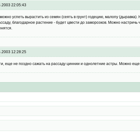
4.2003 22:05:43
можно успеть вырастить из семян (сеять в грунт) годецию, малопу (дыравка). 
ассаду, благодарное растение - будет цвести до заморозков. Можно настричь
енятся.
4.2003 12:28:25
ти, еще не поздно сажать на рассаду циннии и однолетние астры. Можно еще