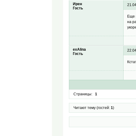
Ирен
21.0
Гость
Еще 
на р
укор
exAlina
22.0
Гость
Кста
Страницы:
1
Читают тему (гостей:
1
)