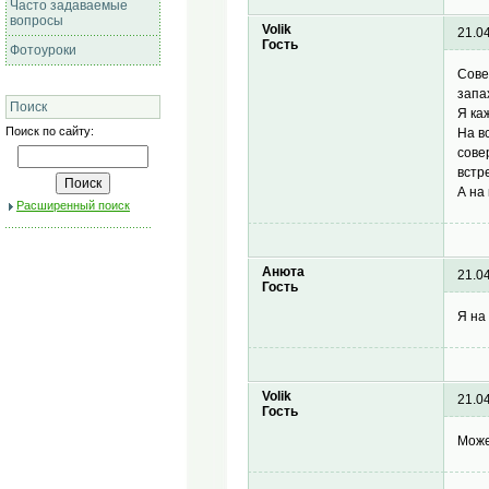
Часто задаваемые
вопросы
Volik
21.0
Гость
Фотоуроки
Сове
запа
Поиск
Я ка
Поиск по сайту:
На в
сове
встр
А на
Расширенный поиск
Анюта
21.0
Гость
Я на
Volik
21.0
Гость
Може