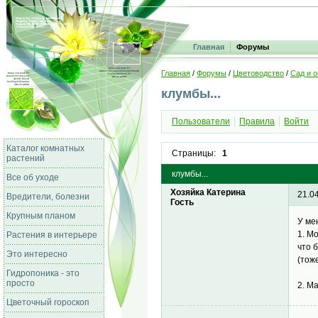
Главная
Форумы
Главная
/
Форумы
/
Цветоводство
/
Сад и о
клумбы...
Пользователи
Правила
Войти
Каталог комнатных
Страницы:
1
растений
клумбы...
Все об уходе
Хозяйка Катерина
21.0
Вредители, болезни
Гость
Крупным планом
У ме
1. М
Растения в интерьере
что 
Это интересно
(тож
Гидропоника - это
просто
2. М
Цветочный гороскоп