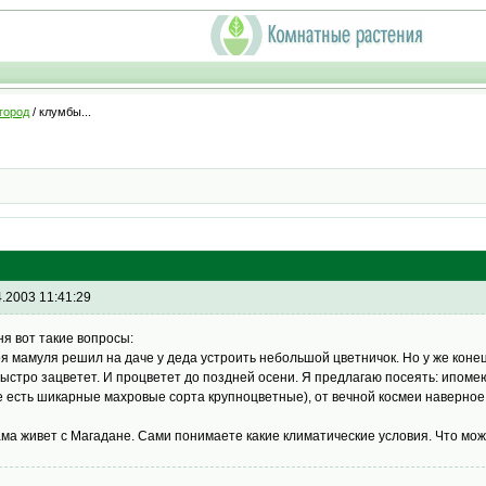
город
/ клумбы...
4.2003 11:41:29
ня вот такие вопросы:
оя мамуля решил на даче у деда устроить небольшой цветничок. Но у же конец
быстро зацветет. И процветет до поздней осени. Я предлагаю посеять: ипомею
е есть шикарные махровые сорта крупноцветные), от вечной космеи наверное
ама живет с Магадане. Сами понимаете какие климатические условия. Что мо