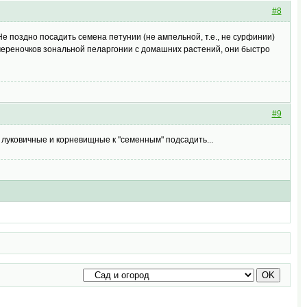
#8
Не поздно посадить семена петунии (не ампельной, т.е., не сурфинии)
 череночков зональной пеларгонии с домашних растений, они быстро
#9
 луковичные и корневищные к "семенным" подсадить...