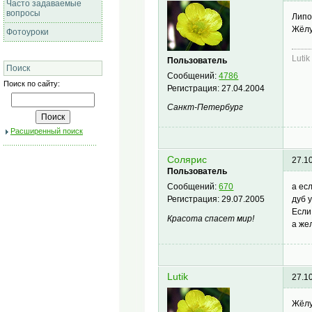
Часто задаваемые
вопросы
Липо
Жёлу
Фотоуроки
Lutik
Пользователь
Поиск
Сообщений:
4786
Поиск по сайту:
Регистрация:
27.04.2004
Санкт-Петербург
Расширенный поиск
Солярис
27.1
Пользователь
а ес
Сообщений:
670
дуб 
Регистрация:
29.07.2005
Если
Красота спасет мир!
а же
Lutik
27.1
Жёлу