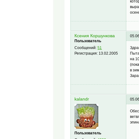
кото
выра
осен
Ксения Коршункова
05.0
Пользователь
Здра
Сообщений:
51
Пыта
Регистрация:
13.02.2005
на 1
(пок
в зи
Зара
kalandr
05.0
Обес
ветв
эпина
Пользователь