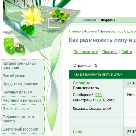
Главная
Форумы
Главная
/
Форумы
/
Цветоводство
/
Сад и о
Как размножить липу и 
Пользователи
Правила
Войти
Каталог комнатных
Страницы:
1
растений
Как размножить липу и дуб?
Все об уходе
Солярис
27.1
Вредители, болезни
Пользователь
Крупным планом
Имее
Сообщений:
670
Регистрация:
29.07.2005
Растения в интерьере
Красота спасет мир!
Это интересно
Гидропоника - это
просто
Цветочный гороскоп
Lutik
27.1