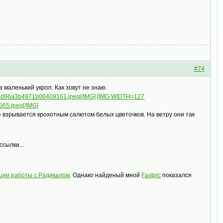
#74
маленький укроп. Как зовут не знаю.
69d96a3b4971b06409161.jpeg[/IMG]
[IMG WIDTH=127
565.jpeg[/IMG]
е взрывается крохотным салютом белых цветочков. На ветру они так
сылки...
кции работы с Радикалом
. Однако найденый мной
Fastpic
показался