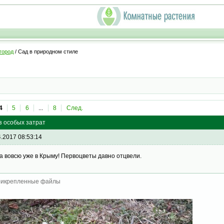
город
/ Сад в природном стиле
4
5
6
...
8
След.
з особых затрат
4.2017 08:53:14
а вовсю уже в Крыму! Первоцветы давно отцвели.
икрепленные файлы