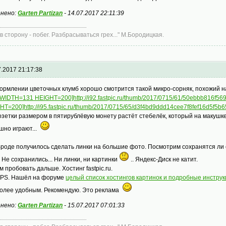
нено:
Garten Partizan
-
14.07.2017 22:11:39
 в сторону - побег. Разбрасываться грех..." М.Бородицкая.
7.2017 21:17:38
ормлении цветочных клумб хорошо смотрится такой микро-сорняк, похожий на 
 WIDTH=131 HEIGHT=200]http://i92.fastpic.ru/thumb/2017/0715/61/50ebbb816f5
HT=200]http://i95.fastpic.ru/thumb/2017/0715/65/d3f4bd9ddd14cee7f8fef16d5f5b6
озетки размером в пятирублёвую монету растёт стебелёк, который на макушк
шно играют...
Вроде получилось сделать линки на большие фото. Посмотрим сохранятся ли с
 Не сохранились... Ни линки, ни картинки
.. Яндекс-Диск не катит.
м пробовать дальше. Хостинг fastpic.ru.
PS. Нашёл на форуме
целый список хостингов картинок и подробные инстру
олее удобным. Рекомендую. Это реклама
нено:
Garten Partizan
-
15.07.2017 07:01:33