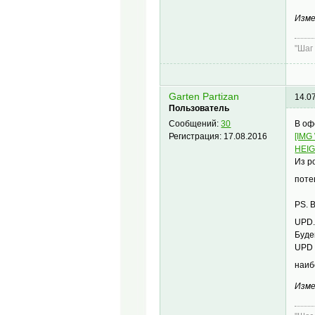
Изме
"Шаг
Garten Partizan
14.0
Пользователь
В оф
Сообщений:
30
[IMG
Регистрация:
17.08.2016
HEIG
Из р
поте
PS. 
UPD.
Буде
UPD 
наиб
Изме