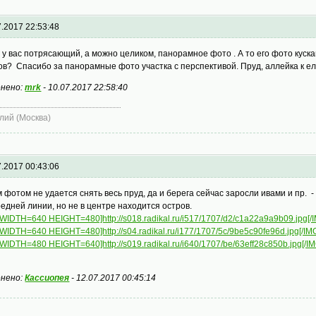
7.2017 22:53:48
 у вас потрясающий, а можно целиком, панорамное фото . А то его фото куска
ов? Спасибо за панорамные фото участка с перспективой. Пруд, аллейка к ел
нено:
mrk
-
10.07.2017 22:58:40
лий (Москва)
7.2017 00:43:06
 фотом не удается снять весь пруд, да и берега сейчас заросли ивами и пр. 
редней линии, но не в центре находится остров.
 WIDTH=640 HEIGHT=480]http://s018.radikal.ru/i517/1707/d2/c1a22a9a9b09.jpg[/
 WIDTH=640 HEIGHT=480]http://s04.radikal.ru/i177/1707/5c/9be5c90fe96d.jpg[/IM
 WIDTH=480 HEIGHT=640]http://s019.radikal.ru/i640/1707/be/63eff28c850b.jpg[/IM
нено:
Кассиопея
-
12.07.2017 00:45:14