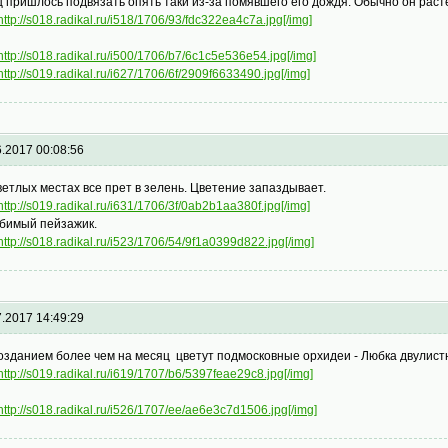
ц пришлось подвязать опять таки из-за помявшего его дождя. Обычно он раст
http://s018.radikal.ru/i518/1706/93/fdc322ea4c7a.jpg[/img]
http://s018.radikal.ru/i500/1706/b7/6c1c5e536e54.jpg[/img]
http://s019.radikal.ru/i627/1706/6f/2909f6633490.jpg[/img]
6.2017 00:08:56
ветлых местах все прет в зелень. Цветение запаздывает.
http://s019.radikal.ru/i631/1706/3f/0ab2b1aa380f.jpg[/img]
бимый пейзажик.
http://s018.radikal.ru/i523/1706/54/9f1a0399d822.jpg[/img]
7.2017 14:49:29
озданием более чем на месяц цветут подмосковные орхидеи - Любка двулис
http://s019.radikal.ru/i619/1707/b6/5397feae29c8.jpg[/img]
http://s018.radikal.ru/i526/1707/ee/ae6e3c7d1506.jpg[/img]