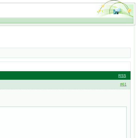
RSS
#61