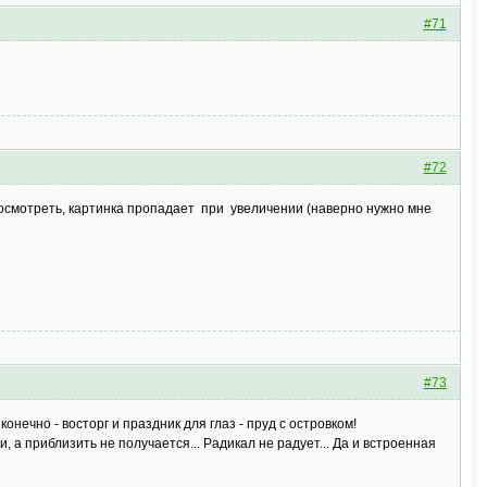
#71
#72
 посмотреть, картинка пропадает при увеличении (наверно нужно мне
#73
онечно - восторг и праздник для глаз - пруд с островком!
, а приблизить не получается... Радикал не радует... Да и встроенная