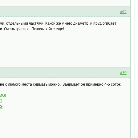
#69
ми, отдельными частями. Какой же у него диаметр, и пруд огибает
и. Очень красиво. Показывайте еще!
#70
- не с любого места снимать можно. Занимает он примерно 4-5 соток,
IMG]
G]
G]