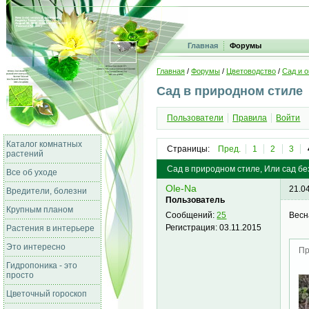
Главная
Форумы
Главная
/
Форумы
/
Цветоводство
/
Сад и о
Сад в природном стиле
Пользователи
Правила
Войти
Каталог комнатных
Страницы:
Пред.
1
2
3
растений
Сад в природном стиле, Или сад бе
Все об уходе
Ole-Na
21.0
Вредители, болезни
Пользователь
Крупным планом
Весн
Сообщений:
25
Регистрация:
03.11.2015
Растения в интерьере
Это интересно
Пр
Гидропоника - это
просто
Цветочный гороскоп