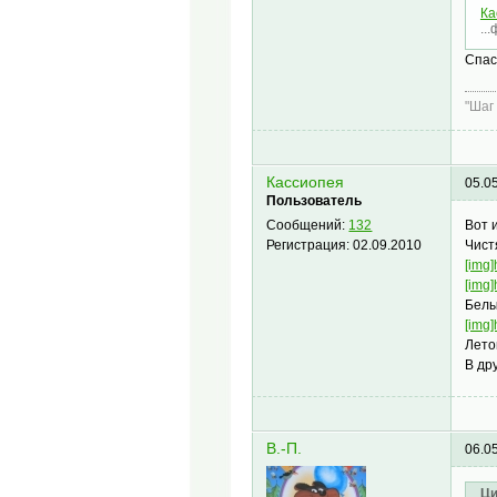
Ка
..
Спас
"Шаг
Кассиопея
05.0
Пользователь
Вот 
Сообщений:
132
Чист
Регистрация:
02.09.2010
[img]
[img]
Белы
[img]
Лето
В др
В.-П.
06.0
Ци