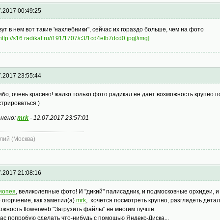
7.2017 00:49:25
вут в нем вот такие 'нахлебники", сейчас их гораздо больше, чем на фото
http://s16.radikal.ru/i191/1707/c3/1cd4efb7dcd0.jpg[/img]
7.2017 23:55:44
ибо, очень красиво! жалко только фото радикал не дает возможность крупно
стрироваться )
нено:
mrk
-
12.07.2017 23:57:01
лий (Москва)
7.2017 21:08:16
иопея
, великолепные фото! И "дикий" палисадник, и подмосковные орхидеи, и к
 огорчение, как заметил(а)
mrk
, хочется посмотреть крупно, разглядеть детали
ожность flowerweb "Загрузить файлы" не многим лучше.
ас попробую сделать что-нибудь с помошью Яндекс-Диска...