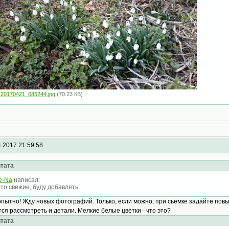
s20170421_085244.jpg
(70.23 КБ)
4.2017 21:59:58
тата
e-Na
написал:
то свежие, буду добавлять
пытно! Жду новых фотографий. Только, если можно, при сьёмке задайте пов
тся рассмотреть и детали. Мелкие белые цветки - что это?
тата