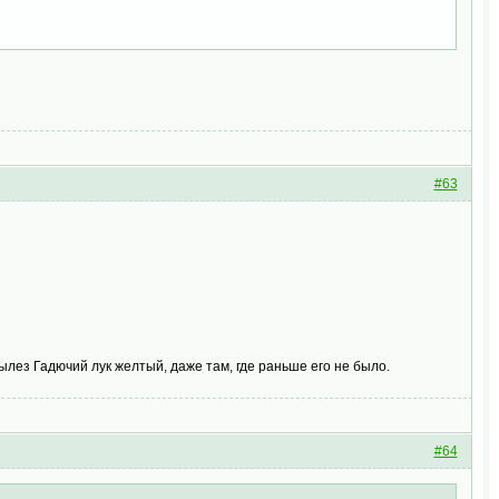
#63
ылез Гадючий лук желтый, даже там, где раньше его не было.
#64