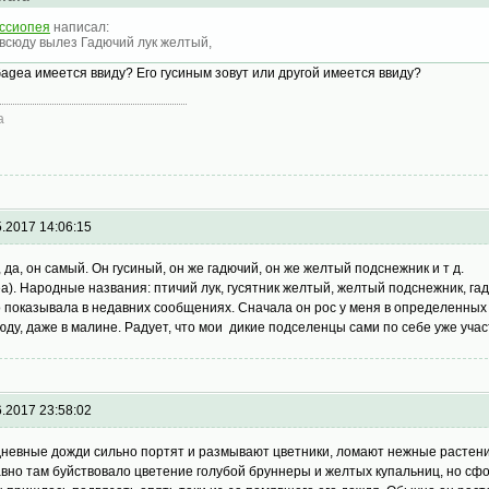
ссиопея
написал:
всюду вылез Гадючий лук желтый,
Gagea имеется ввиду? Его гусиным зовут или другой имеется ввиду?
а
5.2017 14:06:15
П., да, он самый. Он гусиный, он же гадючий, он же желтый подс
a). Народные названия: птичий лук, гусятник желтый, желтый подснежник, гад
о показывала в недавних сообщениях. Сначала он рос у меня в определенных м
юду, даже в малине. Радует, что мои дикие подселенцы сами по себе уже уч
6.2017 23:58:02
невные дожди сильно портят и размывают цветники, ломают нежные растения
вно там буйствовало цветение голубой бруннеры и желтых купальниц, но сфо