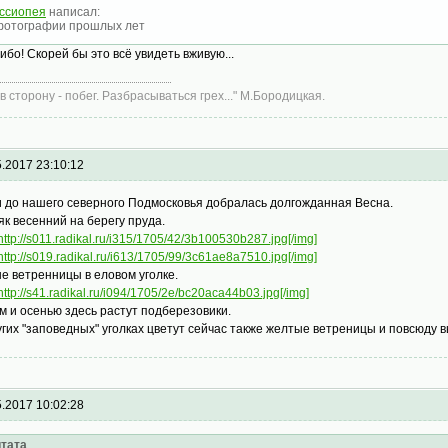
ссиопея
написал:
.фотографии прошлых лет
ибо! Скорей бы это всё увидеть вживую...
 в сторону - побег. Разбрасываться грех..." М.Бородицкая.
5.2017 23:10:12
и до нашего северного Подмосковья добралась долгожданная Весна.
як весенний на берегу пруда.
http://s011.radikal.ru/i315/1705/42/3b100530b287.jpg[/img]
http://s019.radikal.ru/i613/1705/99/3c61ae8a7510.jpg[/img]
е ветренницы в еловом уголке.
http://s41.radikal.ru/i094/1705/2e/bc20aca44b03.jpg[/img]
м и осенью здесь растут подберезовики.
угих "заповедных" уголках цветут сейчас также желтые ветреницы и повсюду в
5.2017 10:02:28
тата