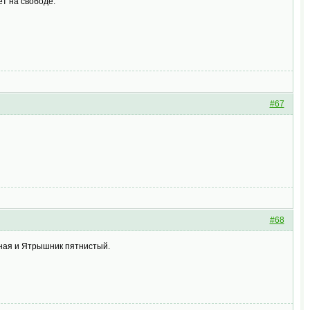
ет на свободе.
#67
#68
тная и Ятрышник пятнистый.