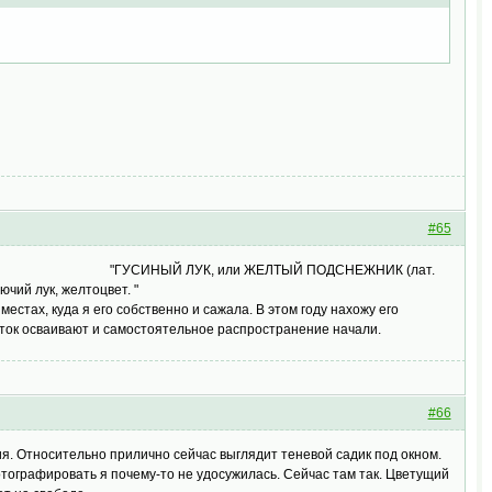
#65
нежник и т д. "ГУСИНЫЙ ЛУК, или ЖЕЛТЫЙ ПОДСНЕЖНИК (лат.
ючий лук, желтоцвет. "
естах, куда я его собственно и сажала. В этом году нахожу его
асток осваивают и самостоятельное распространение начали.
#66
. Относительно прилично сейчас выглядит теневой садик под окном.
тографировать я почему-то не удосужилась. Сейчас там так. Цветущий