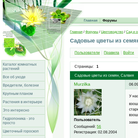
Главная
Форумы
Главная
/
Форумы
/
Цветоводство
/
Сад и о
Садовые цветы из семя
Пользователи
Правила
Войти
Каталог комнатных
Страницы:
1
растений
Садовые цветы из семян, Салвия
Все об уходе
Murzilka
06.0
Вредители, болезни
Крупным планом
У на
Растения в интерьере
взош
стар
Это интересно
взош
Гидропоника - это
Пользователь
зама
просто
Сообщений:
56
Цветочный гороскоп
Регистрация:
02.08.2004