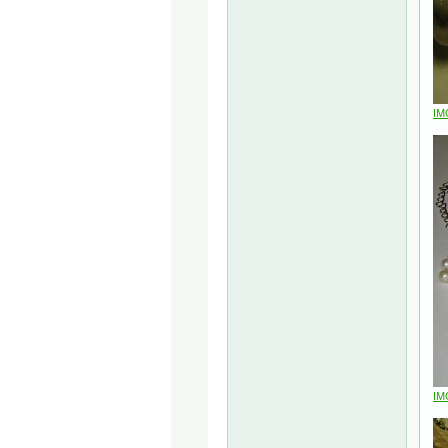
IM
IM