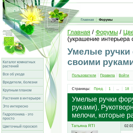
Главная
Форумы
Главная
/
Форумы
/
Цве
(украшение интерьера 
Умелые ручки
своими руками
Каталог комнатных
растений
Все об уходе
Пользователи
Правила
Войти
Вредители, болезни
Страницы:
Пред.
1
...
18
Крупным планом
Умелые ручки фор
Растения в интерьере
руками), Рукотвор
Это интересно
мелочи, которые р
Гидропоника - это
просто
Татьяна RTI
02.0
Цветочный гороскоп