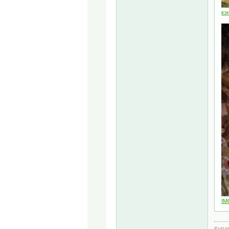
кэн
IM
Куплю