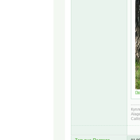
Пе
Куплю
Alag
Calli