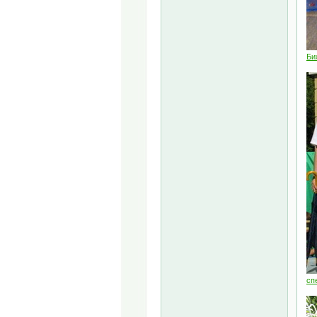
Би
сп