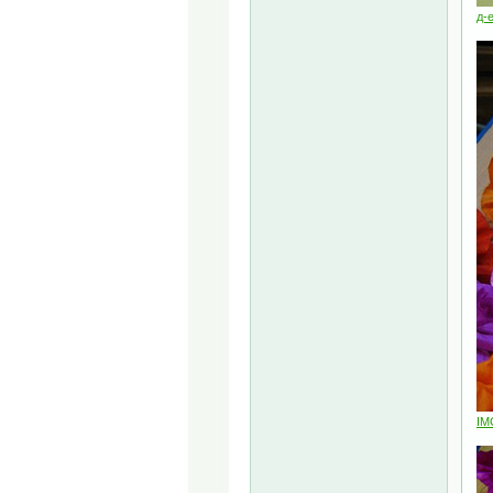
д-
IM