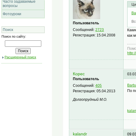
Часто задаваемые
Ци
вопросы
Ba
Фотоуроки
Вс
Пользователь
Поиск
Сообщений:
2723
Каки
Регистрация:
15.04.2008
как 
Поиск по сайту:
Помо
http
Расширенный поиск
Корес
03.0
Пользователь
Barb
Сообщений:
405
По п
Регистрация:
05.04.2013
Долгопрудный М.О.
kala
kalandr
09.0