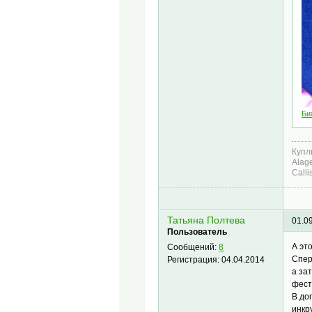
Би
Куплю
Alag
Calli
Татьяна Полтева
01.0
Пользователь
А эт
Сообщений:
8
Спер
Регистрация:
04.04.2014
а за
фест
В до
инкр