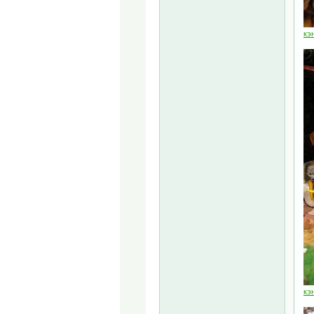
кэн
кэ