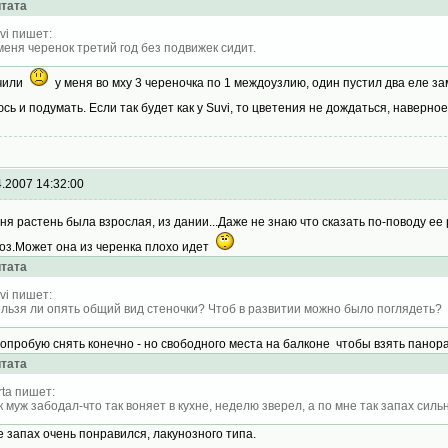
тата
vi пишет:
меня черенок третий год без подвижек сидит.
рчили
у меня во мху 3 череночка по 1 междоузлию, один пустил два еле за
юсь и подумать. Если так будет как у Suvi, то цветения не дождаться, наверное
4.2007 14:32:00
ня растень была взрослая, из дании...Даже не знаю что сказать по-поводу ее 
оз.Может она из черенка плохо идет
тата
vi пишет:
льзя ли опять общий вид стеночки? Чтоб в развитии можно было поглядеть?
попробую снять конечно - но свободного места на балконе чтобы взять пано
тата
rta пишет:
к муж забодал-что так воняет в кухне, неделю зверел, а по мне так запах силь
е запах очень понравился, лакунозного типа.