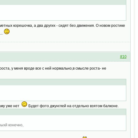
метных корешочка, а два других - сидят без движения. О новом ростике
...
#10
роста, у меня вроде все с ней нормально,в смысле роста- не
раму уже нет
Будет фото джунглей на отдельно взятом балконе.
ныхй конечно,