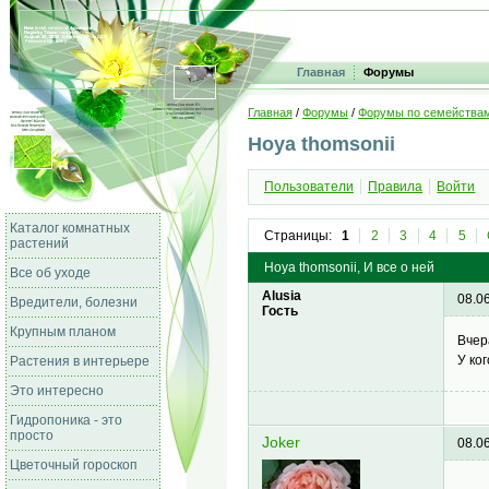
Главная
Форумы
Главная
/
Форумы
/
Форумы по семейства
Hoya thomsonii
Пользователи
Правила
Войти
Каталог комнатных
Страницы:
1
2
3
4
5
растений
Hoya thomsonii, И все о ней
Все об уходе
Alusia
08.0
Вредители, болезни
Гость
Крупным планом
Вчер
У ко
Растения в интерьере
Это интересно
Гидропоника - это
просто
Joker
08.0
Цветочный гороскоп