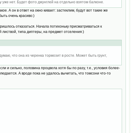
у уже нет. Будет фото джунглей на отдельно взятом балконе.
ое. А он в ответ на окно кивает: застеклим, будут вот такие же
быть очень красиво:)
пришлось отказаться. Начала потихоньку присматриваться к
 листвой, типа диптеры, на предмет отселения:)
умаю, что она из черенка тормозит в росте. Может быть грунт,
ли и сильно, половина процвела хотя бы по разу, т.е., условия более-
блюдается. А вроде пока не удалось вычитать, что томсони что-то