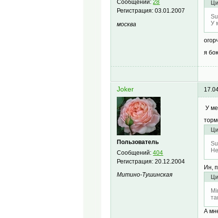
Сообщений:
28
Ци
Регистрация:
03.01.2007
Su
У 
москва
ого
я бо
Joker
17.0
У ме
торм
Ци
Пользователь
Su
Не
Сообщений:
404
Регистрация:
20.12.2004
Ин, 
Митино-Тушинская
Ци
Mi
та
А мн