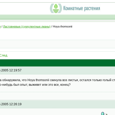
м
/
Ластовневые (суккулентные лианы)
/ Hoya thomsonii
След.
6.2005 12:19:57
а обнаружила, что Hoya thomsonii скинула все листья, остался только голый с
го-нибудь был опыт, выживет или это все, конец?
6.2005 12:26:19