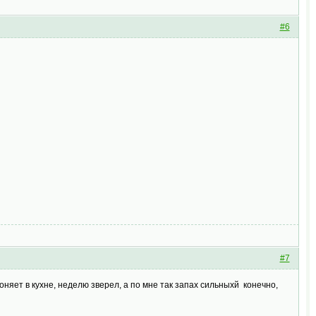
#6
#7
оняет в кухне, неделю зверел, а по мне так запах сильныхй конечно,