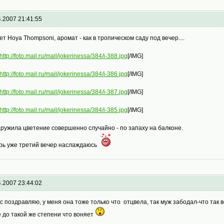
4.2007 21:41:55
ет Hoya Thompsoni, аромат - как в тропическом саду под вечер....
http://foto.mail.ru/mail/jokerinessa/384/i-388.jpg
[/IMG]
http://foto.mail.ru/mail/jokerinessa/384/i-386.jpg
[/IMG]
http://foto.mail.ru/mail/jokerinessa/384/i-387.jpg
[/IMG]
http://foto.mail.ru/mail/jokerinessa/384/i-385.jpg
[/IMG]
ружила цветение совершенно случайно - по запаху на балконе.
рь уже третий вечер наслаждаюсь
4.2007 23:44:02
с поздравляю, у меня она тоже только что отцвела, так муж забодал-что так в
е до такой же степени что воняет