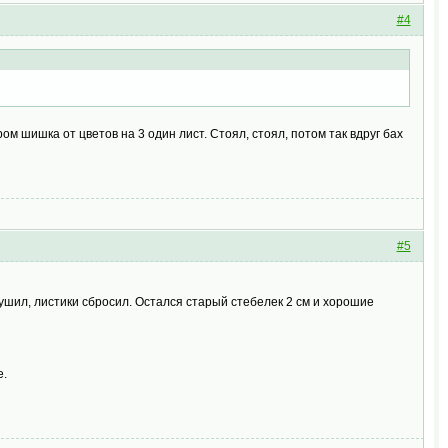
#4
ом шишка от цветов на 3 один лист. Стоял, стоял, потом так вдруг бах
#5
сушил, листики сбросил. Остался старый стебелек 2 см и хорошие
е.