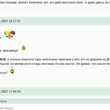
ужа поправь- воняет Каличина, вот это действительно вонь.. я даже цветы на
4.2007 15:17:07
er
а- красавица!
КСВ
, я осенью покупала пару небольших черенков у кого это из девушек на ДО
льшой, по-моему узел и пару листиков. Но все растет. Не думаю, что она из 
ится?
4.2007 17:44:54
тата
ker пишет: