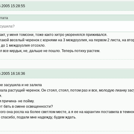
6.2005 15:28:55
тата
сушила?
акт, у меня томсони, тоже както хитро укоренялся приживался.
такой веселый черенок с корнями на 3 междоузлия, на первом 2 листа, на втор
е до 1 междоузлия отсохло.
л все кирдык, не, дальше не пошло. Теперь потиху растем.
6.2005 16:16:36
 не засушила и не залила
пала растущий черенок. Он стоял, стоял, потом раз и все, молодую лианку за
и.
м причина- не пойму.
т бвть в смене освещенности?
того она росла на более светлом месте, а я ее на карантин поставила в темно
l спасибо, подали мне надежду, будем ждать.