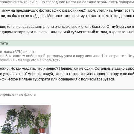
пробую снять конечно - но свободного места на балконе чтобы взять панорам
е мужу на предыдущую фотографию киваю (ниже:)): мол, утеплить, будет вот так
гли, на балкон не выйдешь. Мне, все-таки, почему-то кажется, что это должно 
ще, конечно, разрастаются они очень сильно и очень быстро. От дублей уже 
етущим товарищам с не слишком, на мой субъективный взгляд, выразительной
тата
етлана (SPb) пишет:
ни был совсем небольшой, по-моему узел и пару листиков. Но все растет. Не д
вещение или еще что не нравится?
ожно. Но как угадать, что именно? Пришел он не один. Остальные давно вырос
е устраивают. У меня, пожалуй, второго такого тормоза просто в округе не на
ифическое в плане субстрата или освещения с поливом требуется.
икрепленные файлы