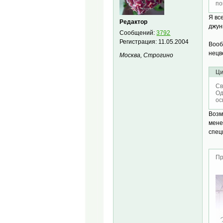
по
Я вс
Редактор
джун
Сообщений:
3792
Регистрация:
11.05.2004
Вооб
нецв
Москва, Строгино
Ци
Св
Од
ос
Возм
мене
спец
Пр