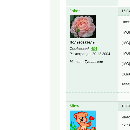
Joker
16.0
Цвет
[IMG]
Пользователь
[IMG]
Сообщений:
404
[IMG]
Регистрация:
20.12.2004
Митино-Тушинская
[IMG]
Обна
Тепе
Mirta
16.0
Инес
но н