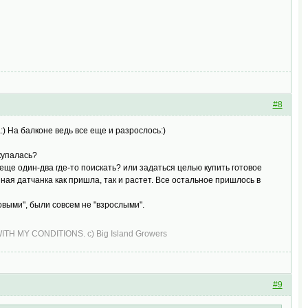
#8
:) На балконе ведь все еще и разрослось:)
купалась?
 еще один-два где-то поискать? или задаться целью купить готовое
нная датчанка как пришла, так и растет. Все остальное пришлось в
овыми", были совсем не "взрослыми".
H MY CONDITIONS. c) Big Island Growers
#9