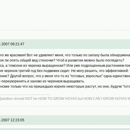
4.2007 09:21:47
его же красивая! Вот не удивляет меня, что только по запаху была обнаружена
зя ли опять общий вид стеночки? Чтоб в развитии можно было поглядеть?
са, а томсони из черенка выращенная? Или уже подрощенным растением по
ня черенок третий год без подвижек сидит. Не могу решить, что эффективней:
ение? Другой вопрос, что у меня что-то из "готовых, взрослых" одна-единстве
е переукоренять и заново из черенков выращивать.
нские только что на пришедших корнях некоторые растут, но они, будучи "гот
Question should NOT be HOW TO GROW HOYAS but HOW CAN I GROW HOYAS WIT
4.2007 12:23:05