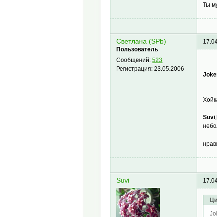
Ты м
Светлана (SPb)
17.0
Пользователь
Сообщений:
523
Регистрация:
23.05.2006
Jok
Хойк
Suvi
,
небо
нрав
Suvi
17.0
Ци
Jo