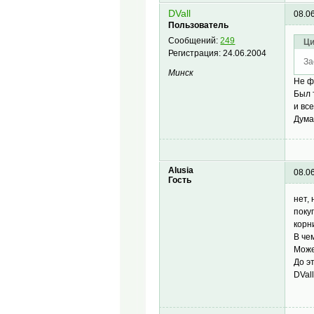
DVall
08.0
Пользователь
Сообщений:
249
Ци
Регистрация:
24.06.2004
За
Минск
Не ф
Был 
и вс
Дума
Alusia
08.0
Гость
нет,
поку
корн
В че
Може
До э
DVal