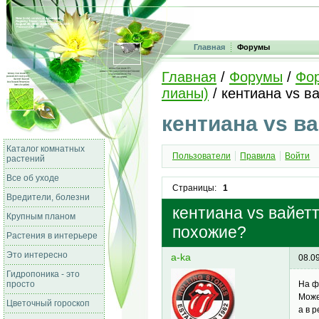
Главная
Форумы
Главная
/
Форумы
/
Фо
лианы)
/ кентиана vs в
кентиана vs ва
Каталог комнатных
Пользователи
Правила
Войти
растений
Все об уходе
Страницы:
1
Вредители, болезни
кентиана vs вайетт
Крупным планом
похожие?
Растения в интерьере
Это интересно
a-ka
08.0
Гидропоника - это
просто
На ф
Може
Цветочный гороскоп
а в 