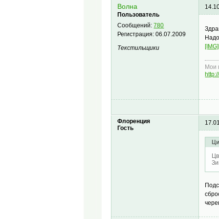
Волна
14.1
Пользователь
Сообщений:
780
Здра
Регистрация:
06.07.2009
Надо
[IMG]
Текстильщики
Мои 
http
Флоренция
17.0
Гость
Ци
Цв
Зи
Подс
сбро
чере