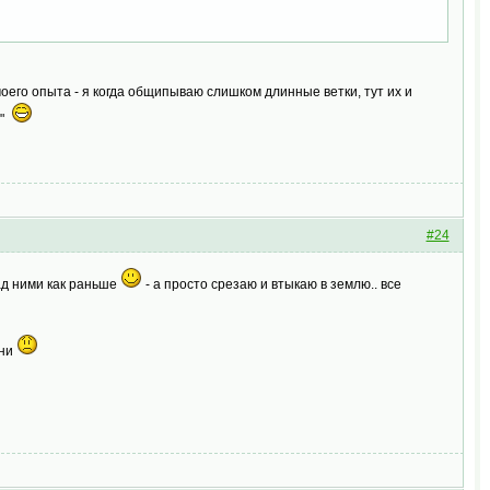
оего опыта - я когда общипываю слишком длинные ветки, тут их и
!"
#24
над ними как раньше
- а просто срезаю и втыкаю в землю.. все
рни