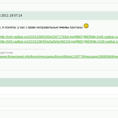
8.2011 19:57:14
, я поняла: у нас с вами неправильные
пчелы
лантаны
http://s44.radikal.ru/i103/1108/f1/50e026717b5et.jpg[/IMG]
[IMG]http://s46.radikal.
http://s56.radikal.ru/i153/1108/45/e0a0b0e46010t.jpg[/IMG]
[IMG]http://s39.radikal
цветочки
://www.flowersweb.info/forum/messages/forum9/topic109778/message2889086/#