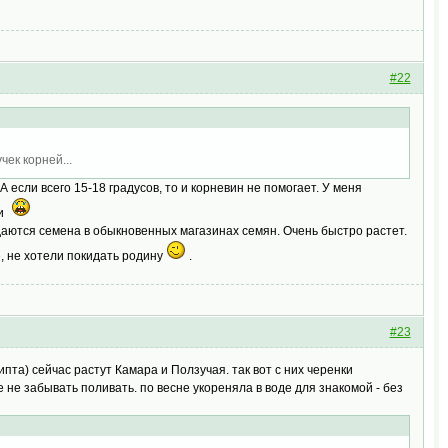
#22
чек корней...
А если всего 15-18 градусов, то и корневин не помогает. У меня
ли
даются семена в обыкновенных магазинах семян. Очень быстро растет.
е, не хотели покидать родину
.
#23
пта) сейчас растут Камара и Ползучая. так вот с них черенки
 не забывать поливать. по весне укореняла в воде для знакомой - без