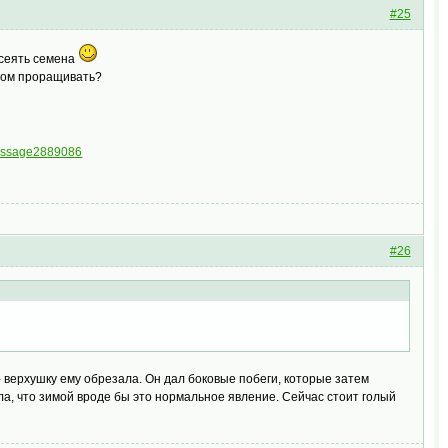
#25
осеять семена
отом проращивать?
message2889086
#26
- верхушку ему обрезала. Он дал боковые побеги, которые затем
ла, что зимой вроде бы это нормальное явление. Сейчас стоит голый