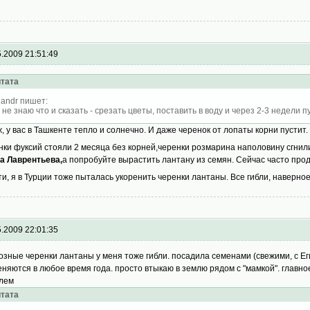
5.2009 21:51:49
тата
landr пишет:
 не знаю что и сказать - срезать цветы, поставить в воду и через 2-3 недели пу
ж, у вас в Ташкенте тепло и солнечно. И даже черенок от лопаты корни пустит. 
нки фуксий стояли 2 месяца без корней,черенки розмарина наполовину сгни
а Лаврентьева,
а попробуйте вырастить лантану из семян. Сейчас часто про
ти, я в Турции тоже пыталась укоренить черенки лантаны. Все гибли, наверно
5.2009 22:01:35
озные черенки лантаны у меня тоже гибли. посадила семенами (свежими, с Еги
еняются в любое время года. просто втыкаю в землю рядом с "мамкой". главное
лем
тата