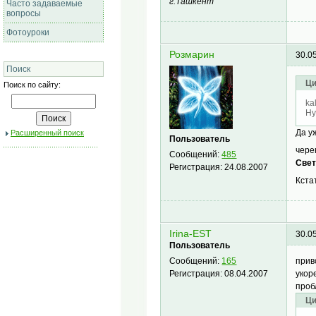
г.Ташкент
Часто задаваемые
вопросы
Фотоуроки
Розмарин
30.0
Поиск
Ци
Поиск по сайту:
ka
Ну
Да у
Расширенный поиск
Пользователь
чере
Сообщений:
485
Свет
Регистрация:
24.08.2007
Кста
Irina-EST
30.0
Пользователь
прив
Сообщений:
165
укор
Регистрация:
08.04.2007
проб
Ци