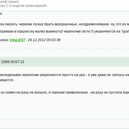
landr пишет:
рез 2-3 недели пучек корней...
и!
ла сказать: черенки лучше брать верхушечные, неодревесневшие. ну, это из м
траиваю в горшок (ну жалко выкинуть!) череночки см по 5 укореняются на "ура
нено:
Irina-EST
-
26.12.2012 00:03:38
7.2009 20:07:13
. молоденькие череночки укореняются просто на ура - я уже даже не трясусь 
ивается..
т из семян ни разу не взошло, и черенки привезенные - ни разу не пустили ко