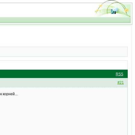
RSS
#21
к корней...