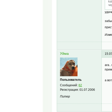
ka
че
удач
забы
прис
Изме
Уйма
15.0
ага.
приж
Пользователь
а во
Сообщений:
82
Регистрация:
01.07.2006
Питер