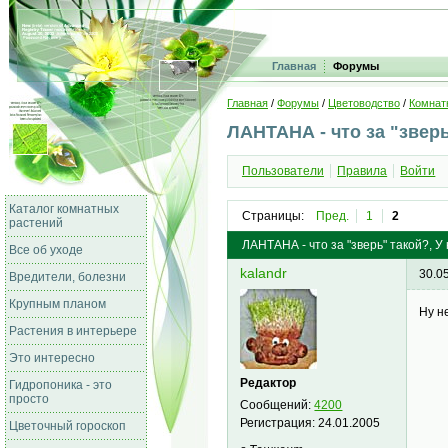
Главная
Форумы
Главная
/
Форумы
/
Цветоводство
/
Комнат
ЛАНТАНА - что за "звер
Пользователи
Правила
Войти
Каталог комнатных
Страницы:
Пред.
1
2
растений
ЛАНТАНА - что за "зверь" такой?, У 
Все об уходе
kalandr
30.0
Вредители, болезни
Крупным планом
Ну н
Растения в интерьере
Это интересно
Редактор
Гидропоника - это
просто
Сообщений:
4200
Регистрация:
24.01.2005
Цветочный гороскоп