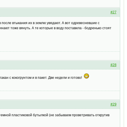
#27
в после втыкания их в землю увядают. А вот одревесневшие с
нают тоже вянуть. А те которые в воду поставила - бодренько стоят
#28
акан с кокогрунтом и в пакет. Две недели и готово!
#29
ю темной пластиковой бутылкой (не забываем проветривать открутив