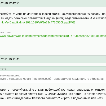
0.2010 12:42:21
вствуйте. У меня на лантане выросли ягодки, хочу поэксперементировать - п
 ли ждать пока сами отвалятся? Надо ли (и как) отделять мякоть? И как их п
http://s45.radikal.ru/i108/1010/e0/8e79c4730550t.jpg[/IMG]
цветочки
://www.flowersweb.info/forum/messages/forum9/topic109778/message2889086/#
1.2011 19:11:41
тата
етояна пишет:
мует в холодном месте (при плюсовой температуре) кардинально обрезаная.
кажите, пожалуйста. Мне отдали небольшой кустик лантаны, когда он отцвел 
сил вместе со всеми листочками. Сначала думала, что погиб, но потом почита
нок - что с ним делать? Как часто поливать? Убрать с подоконника или нет?