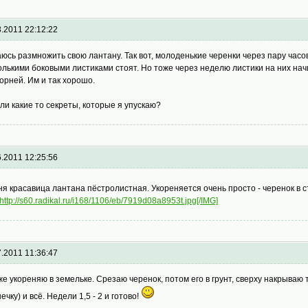
3.2011 22:12:22
юсь размножить свою лантану. Так вот, молоденькие черенки через пару часо
олькими боковыми листиками стоят. Но тоже через неделю листики на них начи
корней. Им и так хорошо.
 ли какие то секреты, которые я упускаю?
6.2011 12:25:56
ня красавица лантана пёстролистная. Укореняется очень просто - черенок в ст
http://s60.radikal.ru/i168/1106/eb/7919d08a8953t.jpg[/IMG]
7.2011 11:36:47
же укореняю в земельке. Срезаю черенок, потом его в грунт, сверху накрыва
ечку) и всё. Недели 1,5 - 2 и готово!