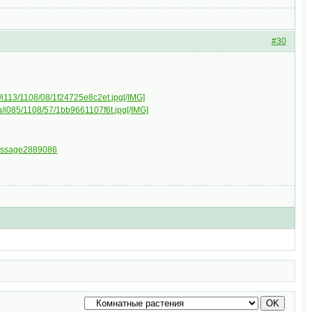
#30
ru/i113/1108/08/1f24725e8c2et.jpg[/IMG]
.ru/i085/1108/57/1bb9661107f6t.jpg[/IMG]
message2889086