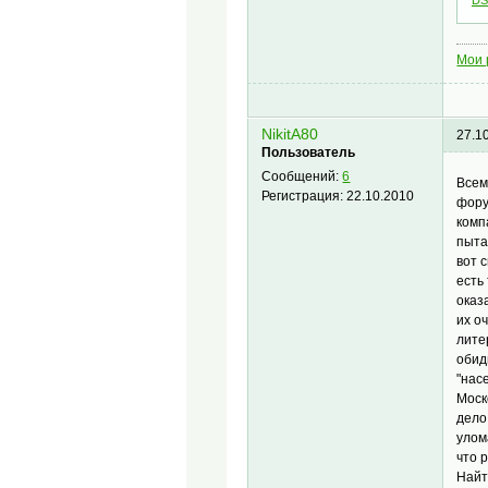
DS
Мои 
NikitA80
27.1
Пользователь
Сообщений:
6
Всем
Регистрация:
22.10.2010
фору
комп
пыта
вот 
есть
оказ
их о
лите
обид
"нас
Моск
дело
улом
что 
Найт