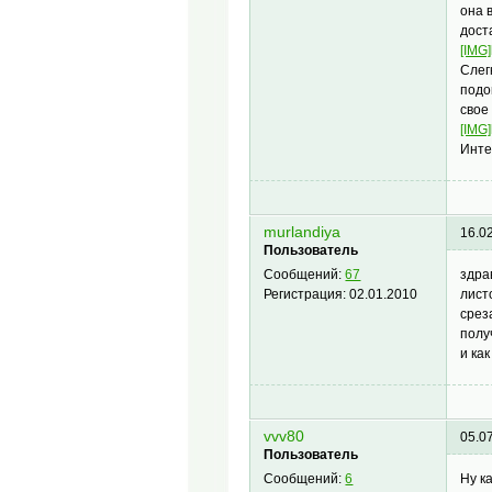
она 
дост
[IMG]
Слег
подо
свое
[IMG]
Инте
murlandiya
16.0
Пользователь
здра
Сообщений:
67
лист
Регистрация:
02.01.2010
срез
полу
и ка
vvv80
05.0
Пользователь
Ну к
Сообщений:
6