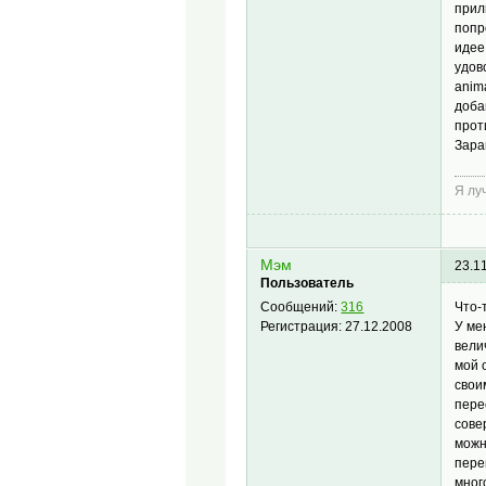
прил
попр
идее
удов
anim
доба
прот
Зара
Я лу
Мэм
23.1
Пользователь
Что-
Сообщений:
316
У ме
Регистрация:
27.12.2008
вели
мой 
свои
пере
сове
можн
пере
мног