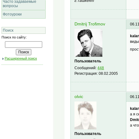
г.Ташкент
Часто задаваемые
вопросы
Фотоуроки
Dmitrij Trofimov
06.1
Поиск
kalan
Поиск по сайту:
виды
прос
Расширенный поиск
Пользователь
Сообщений:
448
Регистрация:
08.02.2005
olvic
06.1
kalan
а я 
Dmitr
а чт
Пользователь