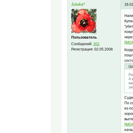
Juluka*
16.0
Напи
Купи
"уби
поку
чере
Пользователь
[IMG]
Сообщений:
302
Регистрация:
02.05.2008
Когд
пошл
сост
Ци
Ри
А 
ка
зи
Судя
По с
из-п
хоро
выгл
[IMG]
нача