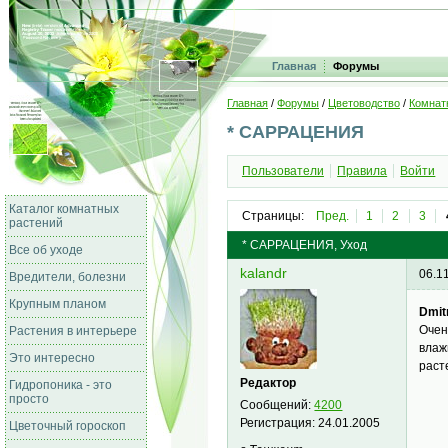
Главная
Форумы
Главная
/
Форумы
/
Цветоводство
/
Комнат
* САРРАЦЕНИЯ
Пользователи
Правила
Войти
Каталог комнатных
Страницы:
Пред.
1
2
3
растений
* САРРАЦЕНИЯ, Уход
Все об уходе
kalandr
06.1
Вредители, болезни
Крупным планом
Dmitr
Очен
Растения в интерьере
влаж
Это интересно
раст
Редактор
Гидропоника - это
просто
Сообщений:
4200
Регистрация:
24.01.2005
Цветочный гороскоп