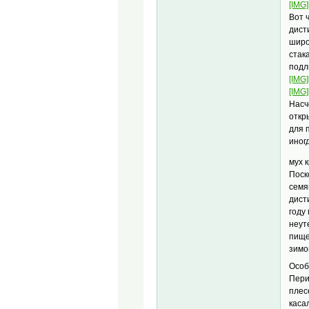
[IMG]
Вот 
дист
широ
стак
подл
[IMG]
[IMG]
Насч
откр
для 
иног
мух 
Поск
семя
дист
году
неут
пище
зимо
Особ
Пери
плес
каса