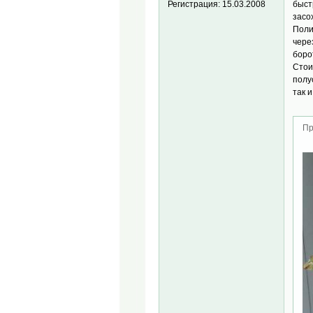
быст
Регистрация:
15.03.2008
засо
Поли
чере
боро
Стои
полу
так и
Пр