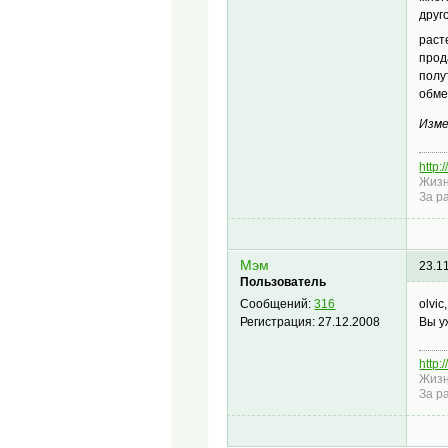
друг
раст
прод
полу
обме
Изме
http:
Жизн
За р
Мэм
23.1
Пользователь
olvic,
Сообщений:
316
Вы у
Регистрация:
27.12.2008
http:
Жизн
За р