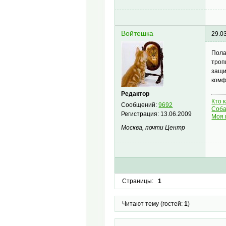
Войтешка
29.0
Пола
троп
защи
комф
Редактор
Кто 
Сообщений:
9692
Соба
Регистрация:
13.06.2009
Моя 
Москва, почти Центр
Страницы:
1
Читают тему (гостей:
1
)