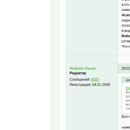
в п/
семе
Acac
скар
этог
в во
Bolu
сутки
Что 
Andrew Geser
29.0
Редактор
Сообщений:
8507
Ци
Регистрация:
04.01.2008
Vr
Во
ре
ра
вс
тр
Вся 
нами