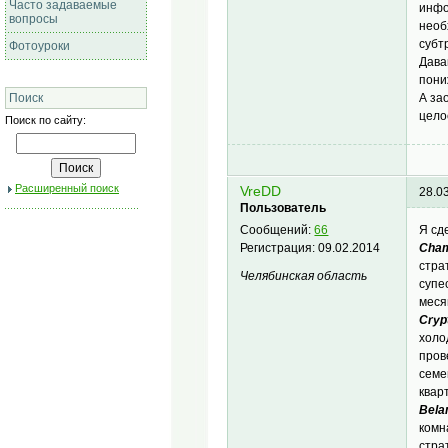
Часто задаваемые
инфо
вопросы
необ
субт
Фотоуроки
Дава
пони
А за
Поиск
цело
Поиск по сайту:
Расширенный поиск
VreDD
28.0
Пользователь
Я сд
Сообщений:
66
Cham
Регистрация:
09.02.2014
стра
Челябинская область
супе
меся
Cryp
холо
пров
семе
квар
Bela
комн
стра