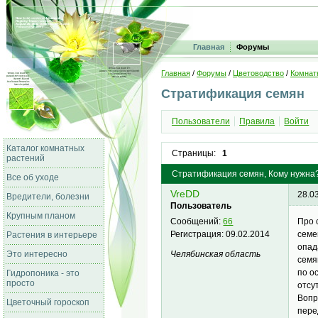
Главная
Форумы
Главная
/
Форумы
/
Цветоводство
/
Комнат
Стратификация семян
Пользователи
Правила
Войти
Каталог комнатных
Страницы:
1
растений
Стратификация семян, Кому нужна? 
Все об уходе
VreDD
28.0
Вредители, болезни
Пользователь
Крупным планом
Про 
Сообщений:
66
семе
Регистрация:
09.02.2014
Растения в интерьере
опад
Челябинская область
Это интересно
семя
по о
Гидропоника - это
просто
отсу
Вопр
Цветочный гороскоп
пере