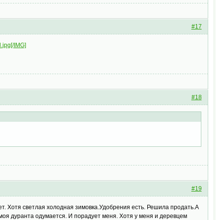
#17
.jpg[/IMG]
#18
#19
ет. Хотя светлая холодная зимовка.Удобрения есть. Решила продать.А
моя дуранта одумается. И порадует меня. Хотя у меня и деревцем