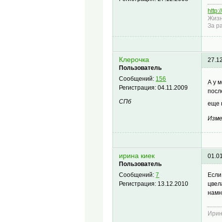
http:
Жизн
За р
Клерочка
27.1
Пользователь
Сообщений:
156
А у 
Регистрация:
04.11.2009
посл
СПб
еще 
Изме
ирина киек
01.0
Пользователь
Если
Сообщений:
7
цвел
Регистрация:
13.12.2010
намн
Ирин