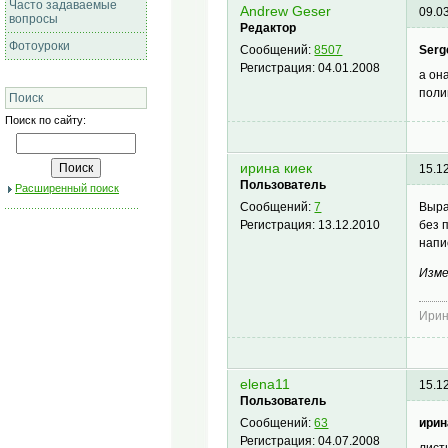
Часто задаваемые
Andrew Geser
09.0
вопросы
Редактор
Фотоуроки
Serg
Сообщений:
8507
Регистрация:
04.01.2008
а он
поли
Поиск
Поиск по сайту:
ирина киек
15.1
Пользователь
Расширенный поиск
Выра
Сообщений:
7
без 
Регистрация:
13.12.2010
напи
Изме
Ирин
elena11
15.1
Пользователь
ирин
Сообщений:
63
Регистрация:
04.07.2008
лист