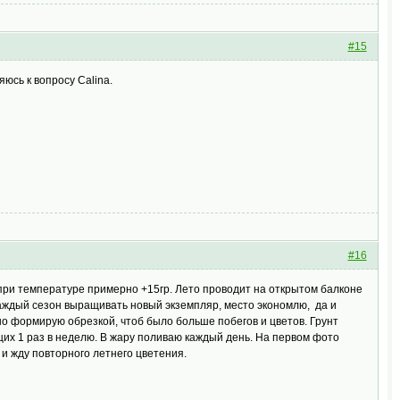
#15
яюсь к вопросу Сalina.
#16
, при температуре примерно +15гр. Лето проводит на открытом балконе
каждый сезон выращивать новый экземпляр, место экономлю, да и
о формирую обрезкой, чтоб было больше побегов и цветов. Грунт
их 1 раз в неделю. В жару поливаю каждый день. На первом фото
и жду повторного летнего цветения.