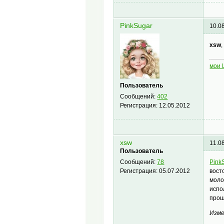
PinkSugar
10.0
xsw
мои
Пользователь
Сообщений:
402
Регистрация:
12.05.2012
xsw
11.0
Пользователь
Pink
Сообщений:
78
вост
Регистрация:
05.07.2012
моло
испо
прош
Изме