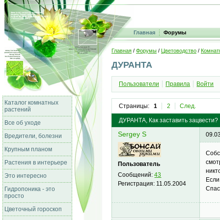
Главная
Форумы
Главная
/
Форумы
/
Цветоводство
/
Комнат
ДУРАНТА
Пользователи
Правила
Войти
Каталог комнатных
Страницы:
1
2
След.
растений
ДУРАНТА, Как заставить зацвести?
Все об уходе
Sergey S
09.0
Вредители, болезни
Крупным планом
Собс
смот
Растения в интерьере
Пользователь
никт
Сообщений:
43
Это интересно
Если
Регистрация:
11.05.2004
Спас
Гидропоника - это
просто
Цветочный гороскоп