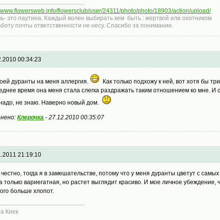
//www.flowersweb.info/flowersclub/user/24311/photo/photo/18903/action/upload/
ь- это паутина. Каждый волен выбирать кем быть : жертвой или охотником
аботу почты ответственности не несу. Спасибо за понимание.
2.2010 00:34:23
моей дуранты на меня аллергия.
Как только подхожу к ней, вот хотя бы три
еднее время она меня стала слегка раздражать таким отношением ко мне. И с
надо, не знаю. Наверно новый дом.
нено:
Клерочка
-
27.12.2010 00:35:07
1.2011 21:19:10
 честно, тогда я в замешательстве, потому что у меня дуранты цветут с самы
а только вариегатная, но растет выглядит красиво. И мое личное убеждение, 
ого больше хлопот.
а Киек