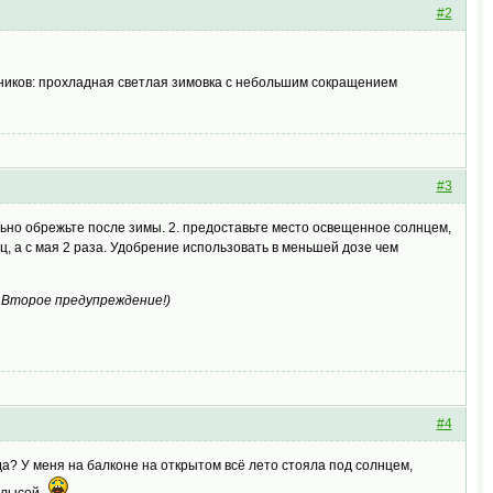
#2
рников: прохладная светлая зимовка с небольшим сокращением
#3
льно обрежьте после зимы. 2. предоставьте место освещенное солнцем,
ц, а с мая 2 раза. Удобрение использовать в меньшей дозе чем
 Второе предупреждение!
)
#4
да? У меня на балконе на открытом всё лето стояла под солнцем,
а лысой