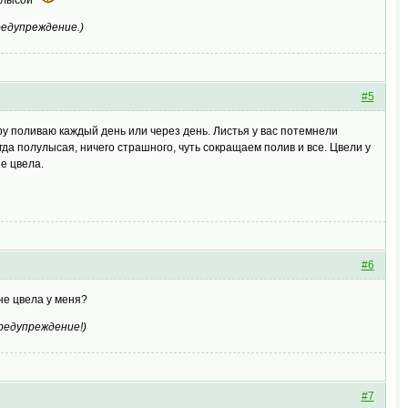
редупреждение.
)
#5
ру поливаю каждый день или через день. Листья у вас потемнели
да полулысая, ничего страшного, чуть сокращаем полив и все. Цвели у
не цвела.
#6
не цвела у меня?
редупреждение!
)
#7