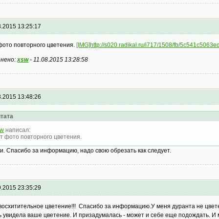
8.2015 13:25:17
фото повторного цветения.
[IMG]http://s020.radikal.ru/i717/1508/fb/5c541c5063ed
нено:
xsw
-
11.08.2015 13:28:58
8.2015 13:48:26
тата
Уw
написал:
т фото повторного цветения.
и. Спасибо за информацию, надо свою обрезать как следует.
9.2015 23:35:29
 восхитительное цветение!!! Спасибо за информацию.У меня дуранта не цвет
ь увидела ваше цветение. И призадумалась - может и себе еще подождать. И 