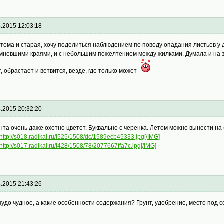
8.2015 12:03:18
 тема и старая, хочу поделиться наблюдением по поводу опадания листьев у 
мневшими краями, и с небольшим пожелтением между жилками. Думала и на за
т, обрастает и ветвится, везде, где только может
8.2015 20:32:20
нта очень даже охотно цветет. Буквально с черенка. Летом можно вынести на б
http://s018.radikal.ru/i525/1508/dc/1589ecb45333.jpg[/IMG]
http://s017.radikal.ru/i428/1508/78/2077667ffa7c.jpg[/IMG]
8.2015 21:43:26
 чудо чудное, а какие особенности содержания? Грунт, удобрение, место под