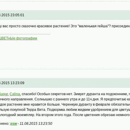
8.2015 23:05:01
, у вас просто сказочно красивое растение! Это "маленькая гейша"? присоедин
 ЦВЕТнЫе фотографии
8.2015 13:23:09
Sugar
,
Сalina
, спасибо! Особых секретов нет. Зимует дуранта на подоконнике
очного направления. Солнышко с раннего утра и до 11ч дня. Я предпочитаю 
дое растение мне нравится больше. Черенкую дуранту в феврале обязательн
льзую покупной Терра Вита. Подкормка любим жидким удобрением для цветущ
логодний экземпляр. На втором этого года. После цветения обрезаю немного 
нено:
xsw
-
11.08.2015 13:23:50