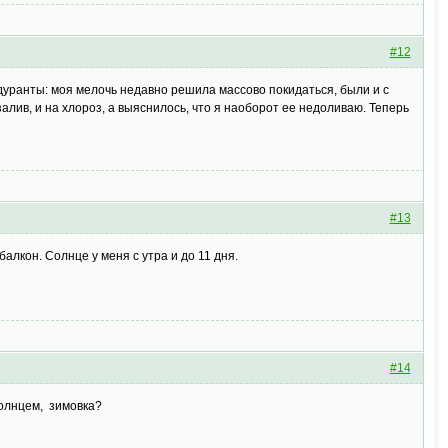
#12
дуранты: моя мелочь недавно решила массово покидаться, были и с
лив, и на хлороз, а выяснилось, что я наоборот ее недоливаю. Теперь
#13
алкон. Солнце у меня с утра и до 11 дня.
#14
 солнцем, зимовка?