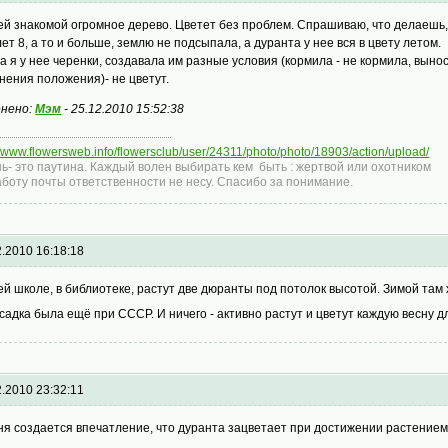
ей знакомой огромное дерево. Цветет без проблем. Спрашиваю, что делаешь, 
лет 8, а то и больше, землю не подсыпала, а дуранта у нее вся в цвету летом.
а я у нее черенки, создавала им разные условия (кормила - не кормила, выно
нения положения)- не цветут.
нено:
Мэм
-
25.12.2010 15:52:38
//www.flowersweb.info/flowersclub/user/24311/photo/photo/18903/action/upload/
ь- это паутина. Каждый волен выбирать кем быть : жертвой или охотником
аботу почты ответственности не несу. Спасибо за понимание.
2.2010 16:18:18
ей школе, в библиотеке, растут две дюранты под потолок высотой. Зимой там х
садка была ещё при СССР. И ничего - активно растут и цветут каждую весну 
2.2010 23:32:11
ня создается впечатление, что дуранта зацветает при достижении растением