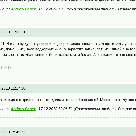
нено:
Andrew Geser
-
15.12.2010 12:50:25
(
Проставлены пробелы. Первое п
2.2010 11:26:11
a11 Я выношу дуранту весной во двор, ставлю прямо на солнце. в сильную жа
ые, домашние, надо подкормить и она нарастит новые, летние. Зимой она всег
 три сорта: голубая, синяя с бел оконтовкой, и белая. А вот вариегатная еще 
а Киек
2.2010 12:17:20
а киек да я в принципе так же делала, но не обрезала её. Может поэтому она 
нено:
Andrew Geser
-
17.12.2010 13:06:51
(
Проставлены пробелы. Второе п
2.2010 15:49:22