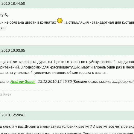
3.2010 18:44:50
ey S,
а и не обязана цвести в комнатах
. а стимуляция - стандартная для куста
ваэ
2.2010 10:03:05
щиваю четыре сорта дуранты. Цветет с весны по глубокую осень. 1. кардина
притенений. 3.подкормки для красивоцветущих, март и апрель один раз в меся
сано на упаковке. 4. увеличьте немного объем горшка с весны.
нено:
Andrew Geser
-
15.12.2010 12:49:30
(
Коммерческие ссылки запрещены!
а Киек
2.2010 12:20:41
а киек,
а у вас Дуранта в комнатных условиях цветут? И цветут все четыре ви
ья становились фиолетовыми, а потом опадали. Так и не цвела, но зато стал