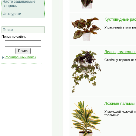
Часто задаваемые
вопросы
Фотоуроки
Кустовидные ра
У растений этого ти
Поиск
Поиск по сайту:
Лианы, ампельн
Расширенный поиск
Стебли у взрослых 
Ложные пальмы
У молодой ложной п
"пальмы".