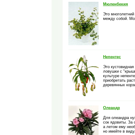
Мюленбекия
Это многолетний
между собой. Мо
Непентес
Это кустовидная 
ловушки с "крышк
культуре непент
приобретать раст
деревянных корзи
Олеандр
Для олеандра ну
сок ядовиты. За 
а летом ему необ
но имейте в виду