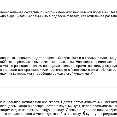
 вечнозеленый кустарник с многочисленными вьющимися побегами. Ветви 
жно выращивать мюленбекию в подвесных вазах, как ампельное растение,
лиана, как правило, ведет эпифитный образ жизни в теплых и влажных 
ой" - это преображенные листовые пластинки. Насекомых привлекает нек
ес можно разводить только непродолжительное время, поскольку ему од
ение, если нет оранжереи или тропического "цветочного окна". Непенте
нах, из которых могут свободно свисать его "кувшинчики".
жна большая комната или оранжерея. Цветет летом душистыми цветками,
олеандром, когда он превращается в крупный куст, нелегко ухаживать -
ходим отдых на свежем воздухе в саду. Осенью отцветшие побеги обрез
, что он разрастется и может достичь 2 м в высоту. В культуре предста