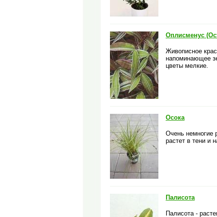
Оплисменус (Ос
Живописное крас
напоминающее зе
цветы мелкие.
Осока
Очень немногие 
растет в тени и 
Палисота
Палисота - раст