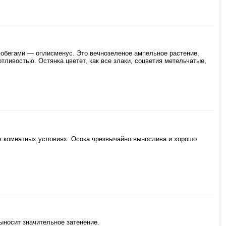
побегами — оплисменус. Это вечнозеленое ампельное растение,
ливостью. Остянка цветет, как все злаки, соцветия метельчатые,
в комнатных условиях. Осока чрезвычайно вынослива и хорошо
ыносит значительное затенение.