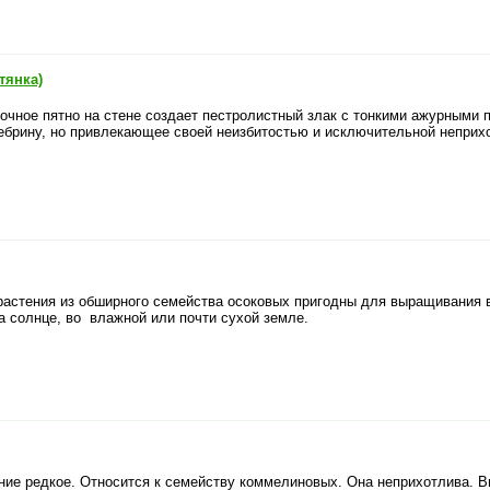
тянка)
очное пятно на стене создает пестролистный злак с тонкими ажурными 
брину, но привлекающее своей неизбитостью и исключительной неприхот
растения из обширного семейства осоковых пригодны для выращивания 
на солнце, во влажной или почти сухой земле.
ение редкое. Относится к семейству коммелиновых. Она неприхотлива. В