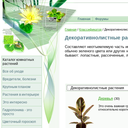
Главная
Форумы
Главная
/
Классификатор
/ Декоративноли
Декоративнолистные ра
Составляют неотъемлемую часть ин
обычно зеленого цвета или других
бывают: лопастные, рассеченные, 
Каталог комнатных
растений
Все об уходе
Вредители, болезни
Крупным планом
Растения в интерьере
Деревья
(30)
Это интересно
Это очень важная г
относительно корот
Гидропоника - это
просто
Цветочный гороскоп