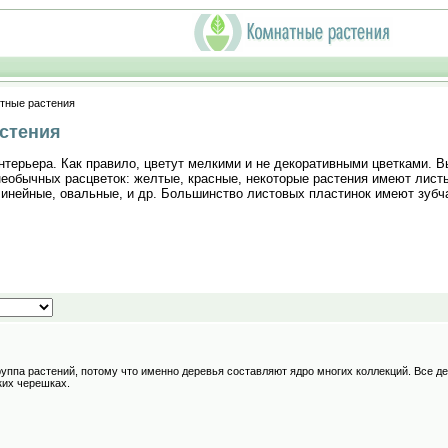
стные растения
стения
терьера. Как правило, цветут мелкими и не декоративными цветками. В
 необычных расцветок: желтые, красные, некоторые растения имеют лис
линейные, овальные, и др. Большинство листовых пластинок имеют зубч
руппа растений, потому что именно деревья составляют ядро многих коллекций. Все 
ких черешках.