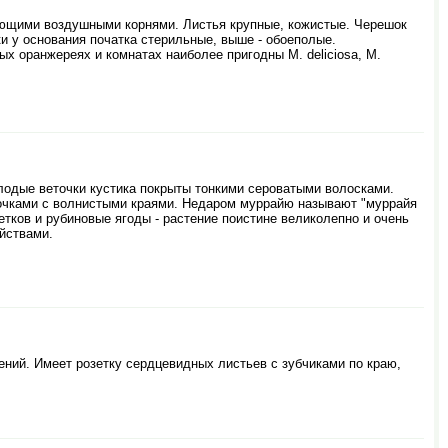
ающими воздушными корнями. Листья крупные, кожистые. Черешок
и у основания початка стерильные, выше - обоеполые.
х оранжереях и комнатах наиболее пригодны М. deliciosa, М.
лодые веточки кустика покрыты тонкими сероватыми волосками.
очками с волнистыми краями. Недаром муррайю называют "муррайя
етков и рубиновые ягоды - растение поистине великолепно и очень
йствами.
ений. Имеет розетку сердцевидных листьев с зубчиками по краю,