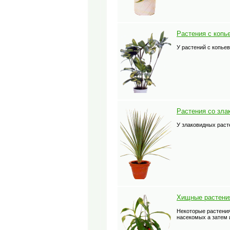
Растения с коп
У растений с копье
Растения со зл
У злаковидных раст
Хищные растени
Некоторые растения
насекомых а затем 