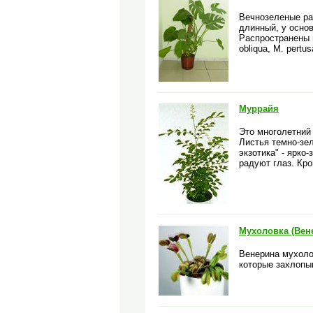
Вечнозеленые ра
длинный, у основ
Распространены 
obliqua, М. pertu
Муррайя
Это многолетний
Листья темно-зе
экзотика" - ярко
радуют глаз. Кр
Мухоловка (Вен
Венерина мухоло
которые захлопыв