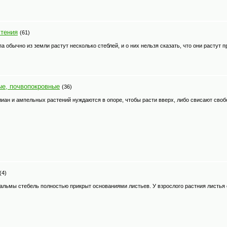
стения
(61)
па обычно из земли растут несколько стеблей, и о них нельзя сказать, что они расту
ые, почвопокровные
(36)
лиан и ампельных растений нуждаются в опоре, чтобы расти вверх, либо свисают своб
(4)
альмы стебель полностью прикрыт основаниями листьев. У взрослого растния листья 