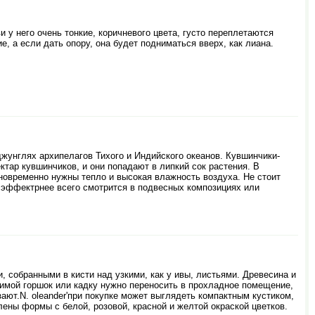
у него очень тонкие, коричневого цвета, густо переплетаются
 а если дать опору, она будет подниматься вверх, как лиана.
джунглях архипелагов Тихого и Индийского океанов. Кувшинчики-
тар кувшинчиков, и они попадают в липкий сок растения. В
новременно нужны тепло и высокая влажность воздуха. Не стоит
с эффектрнее всего смотрится в подвесных композициях или
 собранными в кисти над узкими, как у ивы, листьями. Древесина и
 зимой горшок или кадку нужно переносить в прохладное помещение,
ают.N. oleander'при покупке может выглядеть компактным кустиком,
влены формы с белой, розовой, красной и желтой окраской цветков.