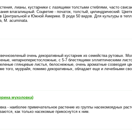
стения, лианы, кустарники с лазящими толстыми стеблями, часто свис
ания влагалищный. Соцветие - початок, толстый, цилиндрический. Цветк
в Центральной и Южной Америке. В роде 50 видов. Для культуры в теплы
sa, М. acuminata.
 вечнозеленый очень декоративный кустарник из семейства рутовых. Мо
леные, непарноперистосложные, с 5-7 блестящими эллиптическими лист
-зеленые глянцевые листья, белоснежные, очень ароматные созвездия цв
оме того, муррайя, помимо декоративных, обладает еще и лечебными сво
ерина мухоловка)
вка - наиболее примечательное растение из группы насекомоядных раст
аются, как только насекомые прикоснутся к ним.