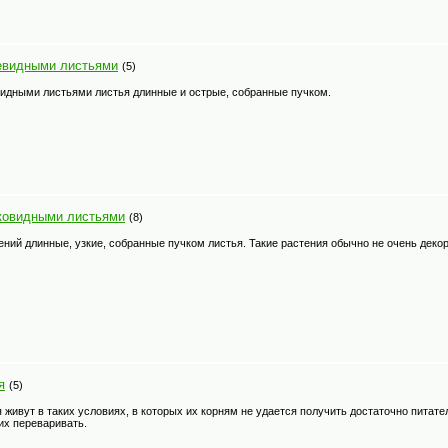
ьевидными листьями
(5)
видными листьями листья длинные и острые, собранные пучком.
аковидными листьями
(8)
ений длинные, узкие, собранные пучком листья. Такие растения обычно не очень деко
я
(5)
 живут в таких условиях, в которых их корням не удается получить достаточно пита
их переваривать.