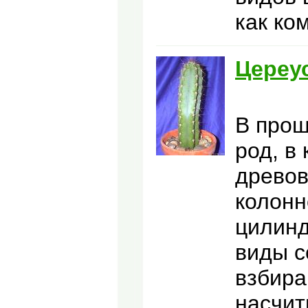
как ко
Цереу
В прош
род, в
древов
колон
цилинд
виды с
взбира
насчит