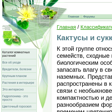
Главная
Форумы
Главная
/
Классификат
Кактусы и сук
К этой группе отно
Каталог комнатных
семейств, сходные
растений
биологическим осо
Все об уходе
запасать влагу в с
Вредители, болезни
наземных. Предста
Крупным планом
распространены в к
Растения в интерьере
связи с необыкнове
Это интересно
компактностью и д
Гидропоника - это
просто
разнообразием фор
Цветочный гороскоп
временем цветения