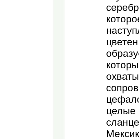
серебр
которо
наступ
цветен
образу
которы
охваты
сопро
цефало
целые 
сланце
Мексик