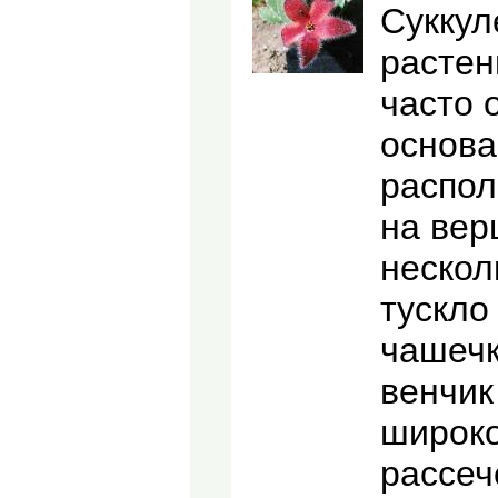
Суккул
растен
часто 
основа
распол
на вер
нескол
тускло
чашечк
венчик
широко
рассеч