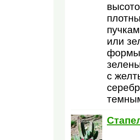
высото
плотны
пучкам
или зе
формы 
зелены
с желт
серебр
темным
Стапе