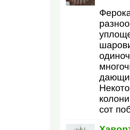
Ферока
разноо
уплоще
шарови
одиноч
многоч
дающи
Некото
колони
сот по
Хавор