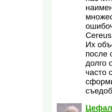
наимен
множес
ошибоч
Cereus
Их объ
после 
долго 
часто 
сформ
съедоб
Цефал