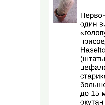
Первон
один в
«голов
присое
Haselt
(штаты
цефало
старик
больше
до 15 
окутан