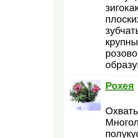
зигока
плоски
зубчат
крупны
розово
образу
Рохея
Охваты
Многол
полyкy