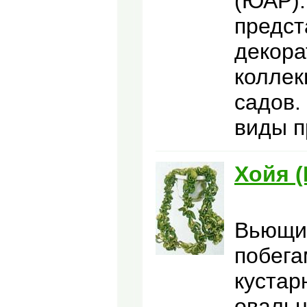
(ЮАР).
предст
декора
коллек
садов.
виды п
Хойя 
Вьющи
побега
кустар
овальн