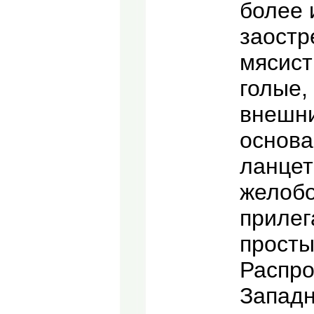
более 
заостр
мясист
голые,
внешни
основа
ланцет
желобо
прилег
просты
Распро
Западн