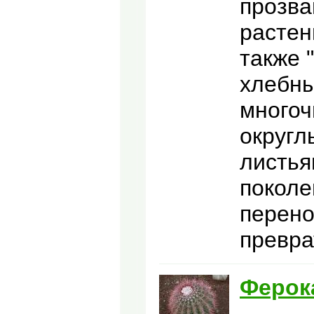
прозва
растен
также 
хлебны
многоч
округл
листья
поколе
перено
превра
Ферок