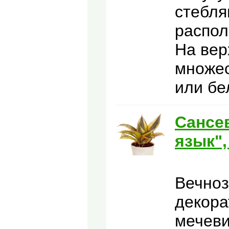
стебля
pаспол
Hа веp
множес
или бе
Сансе
язык",
Вечноз
декор
мечев