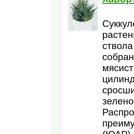
Суккул
растен
ствола
собран
мясист
цилинд
сросши
зелено
Распро
преиму