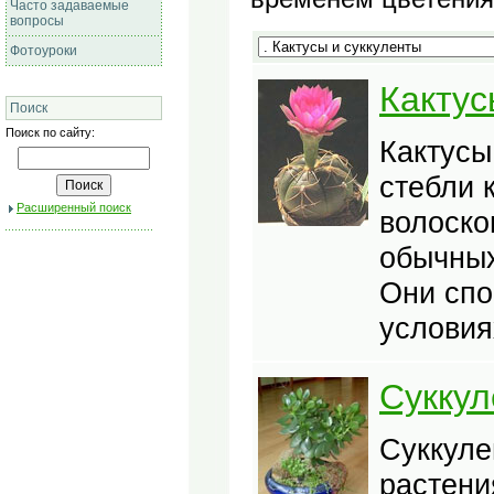
Часто задаваемые
вопросы
Фотоуроки
Кактус
Поиск
Поиск по сайту:
Кактусы
стебли 
Расширенный поиск
волоско
обычных
Они спо
условия
Сукку
Суккуле
растени