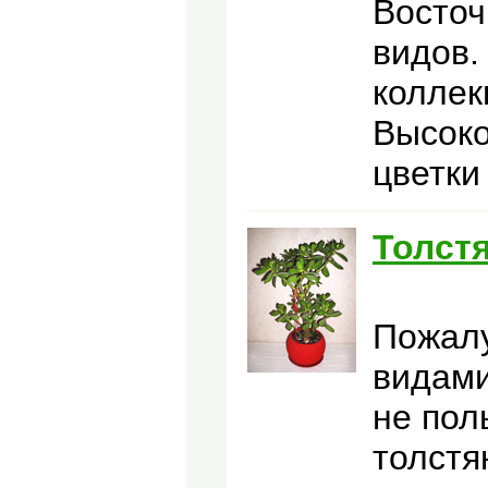
Восточ
видов.
коллек
Высоко
цветки
Толстя
Пожалу
видами
не пол
толстя