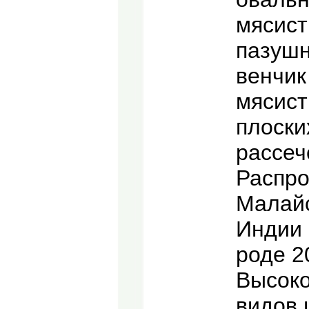
мясист
пазушн
венчик
мясист
плоски
рассеч
Распро
Малайс
Индии 
роде 2
Высоко
видов 