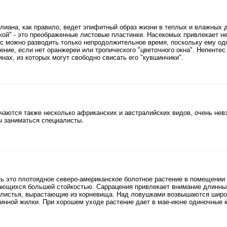
лиана, как правило, ведет эпифитный образ жизни в теплых и влажных 
ой" - это преображенные листовые пластинки. Насекомых привлекает нек
ес можно разводить только непродолжительное время, поскольку ему од
ение, если нет оранжереи или тропического "цветочного окна". Непенте
нах, из которых могут свободно свисать его "кувшинчики".
ечаются также несколько африканских и австралийских видов, очень нев
 заниматься специалисты.
ь это плотоядное северо-американское болотное растение в помещении
ающихся большей стойкостью. Саррацения привлекает внимание длинны
листья, вырастающие из корневища. Над ловушками возвышаются широки
инной жилки. При хорошем уходе растение дает в мае-июне одиночные 