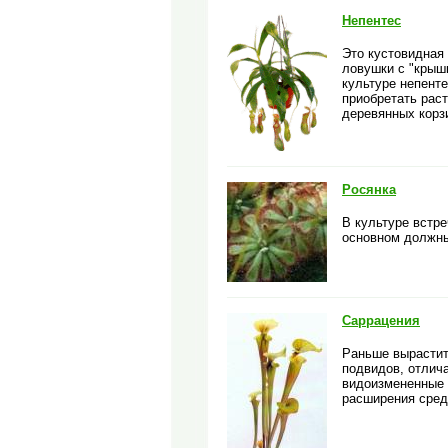
Непентес
Это кустовидная 
ловушки с "крышк
культуре непент
приобретать раст
деревянных корзи
Росянка
В культуре встр
основном должны
Саррацения
Раньше вырастит
подвидов, отлич
видоизмененные 
расширения сред