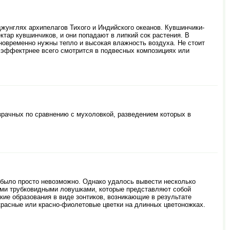
джунглях архипелагов Тихого и Индийского океанов. Кувшинчики-
тар кувшинчиков, и они попадают в липкий сок растения. В
новременно нужны тепло и высокая влажность воздуха. Не стоит
с эффектрнее всего смотрится в подвесных композициях или
зрачных по сравнению с мухоловкой, разведением которых в
 было просто невозможно. Однако удалось вывести несколько
ми трубковидными ловушками, которые представляют собой
е образования в виде зонтиков, возникающие в результате
красные или красно-фиолетовые цветки на длинных цветоножках.