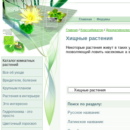
Главная
Форумы
Главная
/
Классификатор
/
Декоративнолис
Хищные растения
Некоторые растения живут в таких 
позволяющий ловить насекомых а з
Каталог комнатных
растений
Все об уходе
Вредители, болезни
Крупным планом
Растения в интерьере
Это интересно
Поиск по разделу:
Гидропоника - это
Русское название:
просто
Латинское название:
Цветочный гороскоп