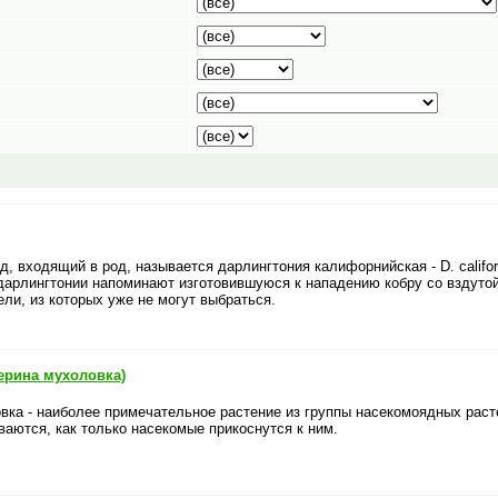
, входящий в род, называется дарлингтония калифорнийская - D. calif
дарлингтонии напоминают изготовившуюся к нападению кобру со вздут
ли, из которых уже не могут выбраться.
ерина мухоловка)
вка - наиболее примечательное растение из группы насекомоядных раст
аются, как только насекомые прикоснутся к ним.