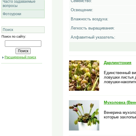
Семейство:
Часто задаваемые
вопросы
Освещение:
Фотоуроки
Влажность воздуха:
Легкость выращивания:
Поиск
Поиск по сайту:
Алфавитный указатель:
Расширенный поиск
Дарлингтония
Единственный вид
ловушки листья 
ловушки-накопите
Мухоловка (Вен
Венерина мухоло
которые захлопыв