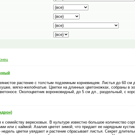
онец
ичный
янистое растение с толстым подземным корневищем. Листья до 60 см дл
ушке, мягко-желобчатые. Цветки на длинных цветоножках, собраны в зон
ветоносе. Околоцветник воронковидный, до 5 см дл., раздельный, с кор
ндрон)
я к семейству вересковых. В культуре известно большое количество сор
ыми или с каймой. Азалия цветет зимой, что придает ее нарядным кусти
о недель цветки увядают и растение сбрасывает листья. Секрет длитель