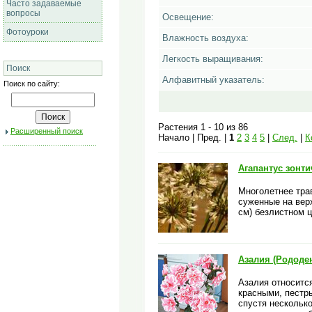
Часто задаваемые
вопросы
Освещение:
Фотоуроки
Влажность воздуха:
Легкость выращивания:
Поиск
Алфавитный указатель:
Поиск по сайту:
Растения 1 - 10 из 86
Расширенный поиск
Начало | Пред. |
1
2
3
4
5
|
След.
|
К
Агапантус зонт
Многолетнее трав
суженные на верх
см) безлистном ц
Азалия (Рододе
Азалия относитс
красными, пестр
спустя нескольк