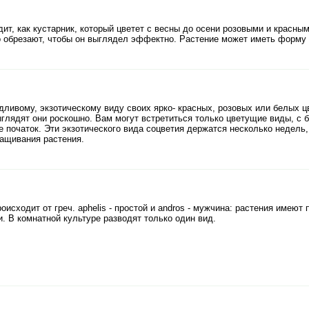
ит, как кустарник, который цветет с весны до осени розовыми и красны
о обрезают, чтобы он выглядел эффектно. Растение может иметь форму 
дливому, экзотическому виду своих ярко- красных, розовых или белых 
ыглядят они роскошно. Вам могут встретиться только цветущие виды, с 
ие початок. Эти экзотического вида соцветия держатся несколько недель
ащивания растения.
оисходит от греч. aphelis - простой и andros - мужчина: растения имею
. В комнатной культуре разводят только один вид.