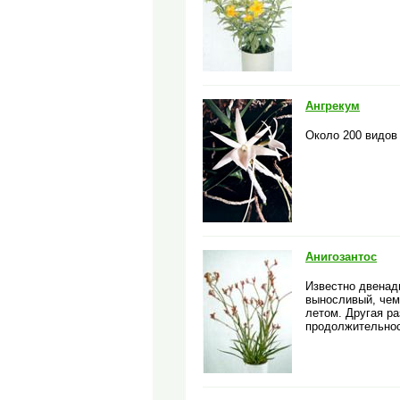
Ангрекум
Около 200 видов
Анигозантос
Известно двенадц
выносливый, чем 
летом. Другая ра
продолжительнос