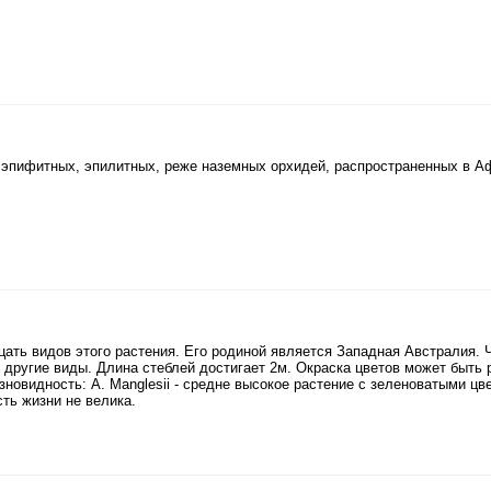
 эпифитных, эпилитных, реже наземных орхидей, распространенных в А
ать видов этого растения. Его родиной является Западная Австралия. Ч
другие виды. Длина стеблей достигает 2м. Окраска цветов может быть р
зновидность: A. Manglesii - средне высокое растение с зеленоватыми цв
ть жизни не велика.