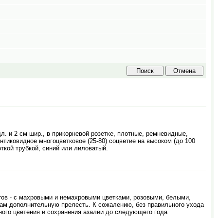
. и 2 см шир., в прикорневой розетке, плотные, ремневидные,
тиковидное многоцветковое (25-80) соцветие на высоком (до 100
откой трубкой, синий или лиловатый.
тов - с махровыми и немахровыми цветками, розовыми, белыми,
кам дополнительную прелесть. К сожалению, без правильного ухода
ного цветения и сохранения азалии до следующего года