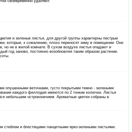
етки своевременно удаляют.
ветия и зеленые листья, для другой группы характерны пестрые
ки, которые, к сожалению, плохо переносят зиму в помещении. Они
е, но не в жилой комнате. В сухом воздухе листья опадают и
ый год заново, постоянно возобновляя таким образом растение.
соты.
ыми опушенными веточками, густо покрытыми темно - зелеными
овании каждого филлодия имеются по 2 тонкие колючки. Листья
йся небольшим остроконечием. Ароматные цветки собраны в
м стеблем и блестящими ланцетными ярко-зелеными листьями.