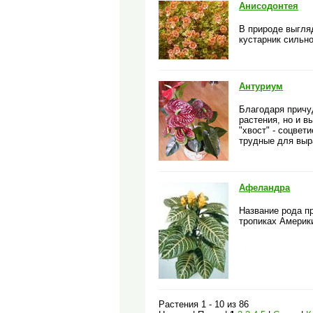
Анисодонтея
В природе выгляд
кустарник сильн
Антуриум
Благодаря причу
растения, но и в
"хвост" - соцвет
трудные для выр
Афеландра
Название рода пр
тропиках Америки
Растения 1 - 10 из 86