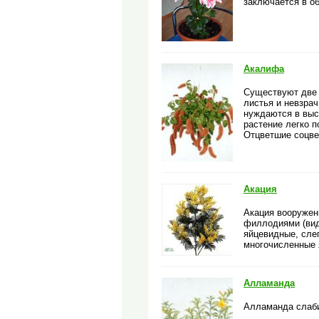
заключается в о
Акалифа
Существуют две 
листья и невзра
нуждаются в высо
растение легко 
Отцветшие соцве
Акация
Акация вооружен
филлодиями (вид
яйцевидные, сле
многочисленные 
Алламанда
Алламанда слаби