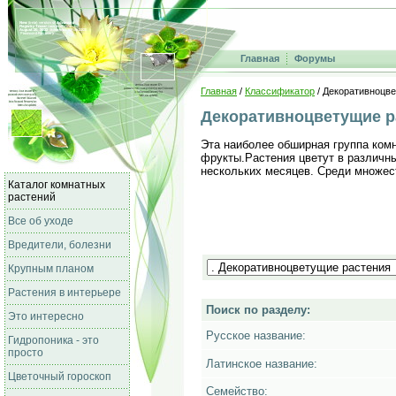
Главная
Форумы
Главная
/
Классификатор
/ Декоративноцв
Декоративноцветущие р
Эта наиболее обширная группа комн
фрукты.Растения цветут в различны
нескольких месяцев. Среди множес
Каталог комнатных
растений
Все об уходе
Вредители, болезни
Крупным планом
Растения в интерьере
Поиск по разделу:
Это интересно
Русское название:
Гидропоника - это
просто
Латинское название:
Цветочный гороскоп
Семейство: