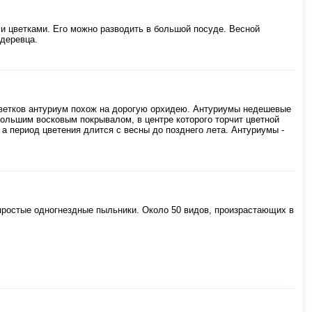
ми цветками. Его можно разводить в большой посуде. Весной
деревца.
цветков антуриум похож на дорогую орхидею. Антуриумы недешевые
большим восковым покрывалом, в центре которого торчит цветной
, а период цветения длится с весны до позднего лета. Антуриумы -
т простые одногнездные пыльники. Около 50 видов, произрастающих в