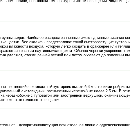
бильном поливе, невысокой температуре и ярком освещении.Увядшие цв
группы видов. Наиболее распространненные имеют длинные висячие соц
чные цветки. Все акалифы представляют собой быстрорастущие кустарни
кой влажности воздуха, которую легко создать в оранжерее или теплиц
поражается красным паутиннымклещиком. Обычно черенки укореняют кажд
тия удаляют, стебли ранней весной или летом обрезают до половины вы
ная - ветвящийся компактный кустарник высотой 3 м с тонкими ребрист
оизменный листовидный, расширенный черешок) не более 2.5 см. В осн
гка неравнобокие с туповатой или заостренной верхушкой, оканчивающе
ярко-желтые головчатые соцветия.
тельная - декоративноцветущая вечнозеленая лиана с одревесневающи