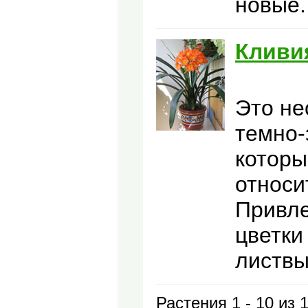
новые.
Кливи
Это не
темно-
которы
относи
Привл
цветки
листвы
Растения 1 - 10 из 