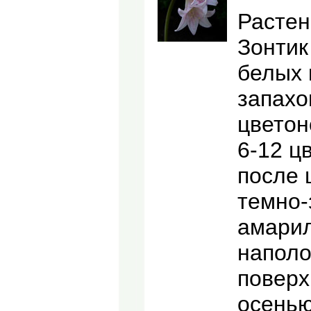
Растен
Зонтик
белых 
запахо
цветон
6-12 ц
после 
темно-
амарил
напол
поверх
осенью