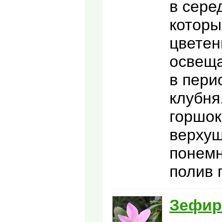
в сере
которы
цветен
освеща
в пери
клубня
горшок
верхуш
понемн
полив 
Зефир