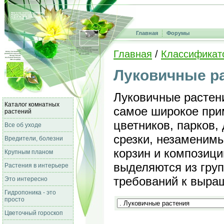
Главная
Форумы
Главная
/
Классификат
Луковичные р
Луковичные растен
Каталог комнатных
самое широкое при
растений
цветников, парков,
Все об уходе
срезки, незаменимы
Вредители, болезни
корзин и композици
Крупным планом
выделяются из груп
Растения в интерьере
требований к выра
Это интересно
Гидропоника - это
просто
Цветочный гороскоп