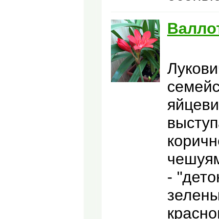
Валло
Лукови
семейс
яйцеви
выступ
корич
чешуям
- "дет
зелены
красно