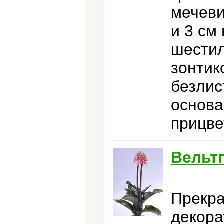
мечеви
и 3 см
шестил
зонтик
безлис
основа
прицве
Вельт
Прекра
декора