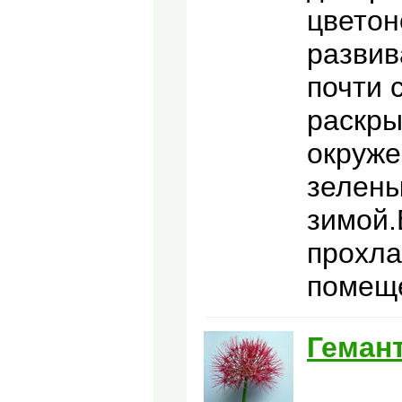
цветон
развив
почти 
раскры
окруже
зелены
зимой.
прохла
помещ
Геман