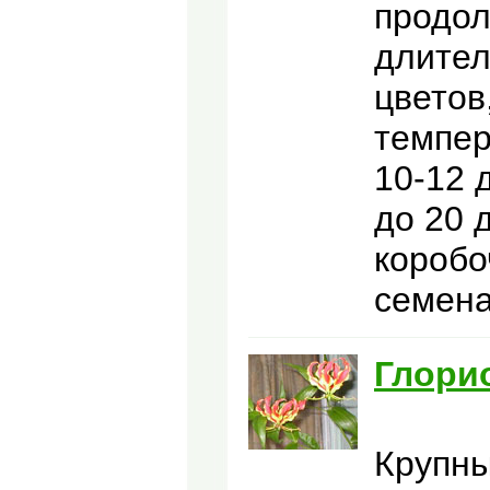
продол
длител
цветов
темпер
10-12 
до 20 
коробо
семена
Глори
Крупны