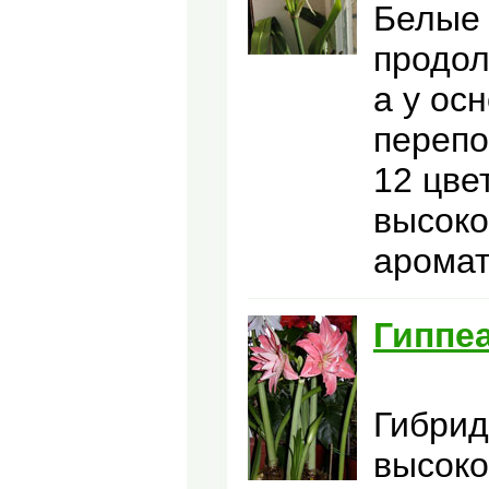
Белые 
продол
а у ос
перепо
12 цве
высоко
аромат
Гиппе
Гибрид
высоко