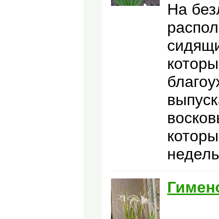
На без
распол
сидящи
которы
благоу
выпуск
восков
которы
недель
Гимен