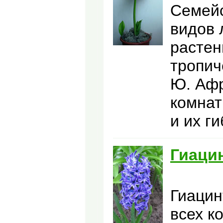
Семейс
видов 
растен
тропич
Ю. Афр
комнат
и их г
Гиаци
Гиацин
всех к