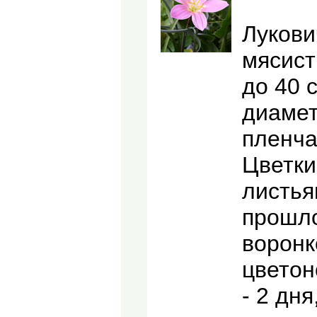
Лукови
мясист
до 40 
диамет
пленча
Цветки
листья
прошло
воронк
цветон
- 2 дн