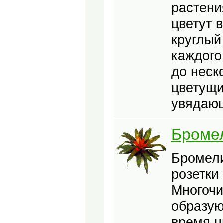
растени
цветут 
круглый
каждого
до неск
цветущи
увядающ
Броме
Бромели
розетки
Многочи
образую
время ц