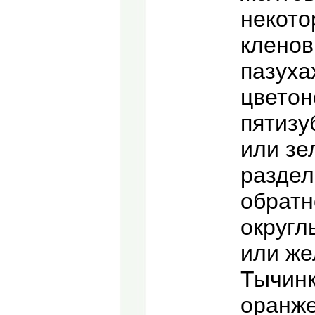
некото
кленов
пазуха
цветон
пятизу
или зе
раздел
обратн
округл
или же
Тычинк
оранж