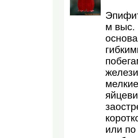
Эпифит
м выс.
основа
гибким
побега
желези
мелкие 
яйцеви
заостр
коротк
или по