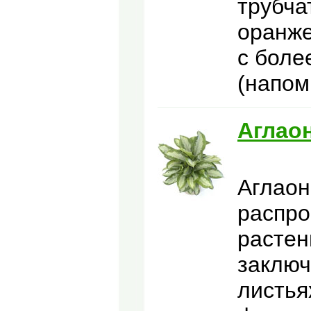
трубча
оранже
с боле
(напом
Аглао
Аглаон
распр
растен
заключ
листья