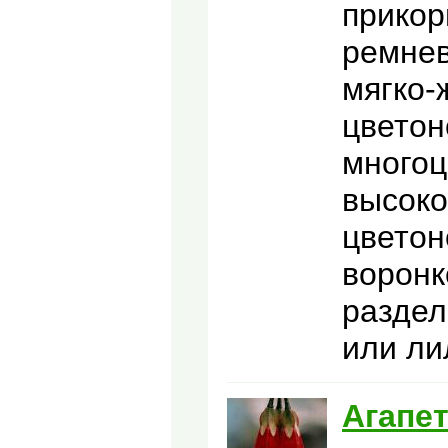
прикор
ремнев
мягко-
цветон
многоц
высоко
цветон
воронк
раздел
или ли
Агапе