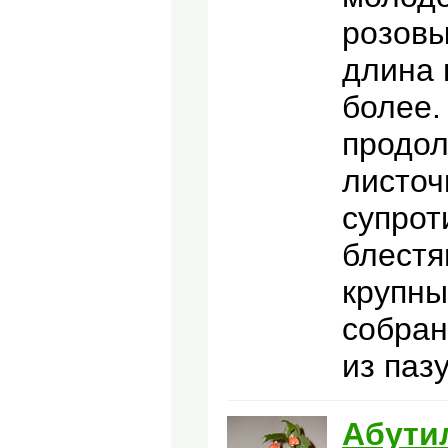
розовы
длина 
более.
продол
листоч
супрот
блестя
крупны
собран
из паз
Абути