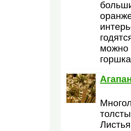
больши
оранже
интерь
годятс
можно 
горшка
Агапа
Многол
толсты
Листья 