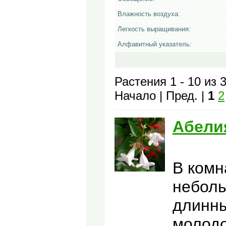
Влажность воздуха:
Легкость выращивания:
Алфавитный указатель:
Растения 1 - 10 из 
Начало | Пред. |
1
2
Абели
В комн
неболь
длинны
молодо