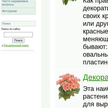
Как пра
Часто задаваемые
вопросы
декорат
Фотоуроки
своих к
или дру
Поиск
Поиск по сайту:
красные
меняющи
бывают:
Расширенный поиск
овальны
пластин
Декора
Эта наи
растени
для выр