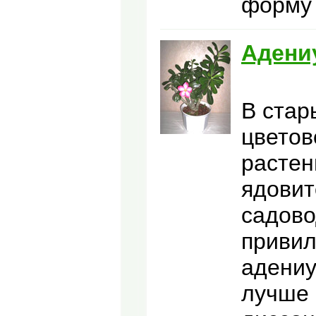
форму 
Адени
В стар
цветов
растен
ядовит
садово
привил
адениу
лучше 