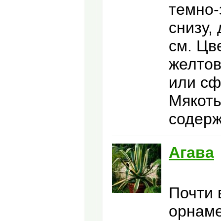
темно-
снизу,
см. Цв
желтов
или сф
Мякоть
содерж
Агава
Почти 
орнаме