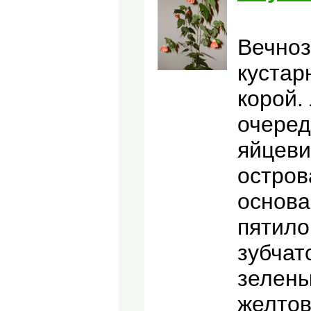
Вечноз
кустар
корой.
очеред
яйцеви
остров
основа
пятило
зубчат
зелены
желтов