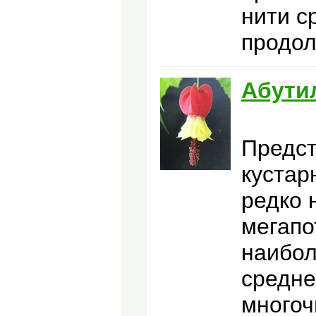
нити с
продол
Абути
Предст
кустар
редко 
мегапо
наибол
средне
многоч