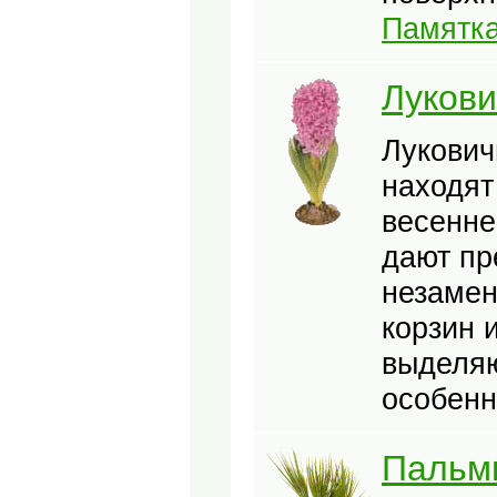
Памятк
Лукови
Лукович
находят
весенне
дают пр
незамен
корзин 
выделяю
особенн
Пальм