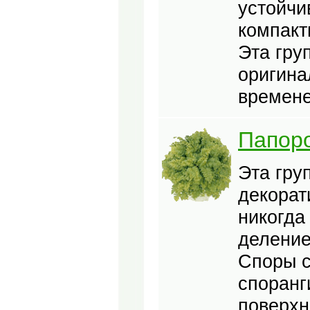
устойчи
компакт
Эта гру
оригина
времене
Папор
Эта гру
декорат
никогда
деление
Споры с
споранг
поверхн