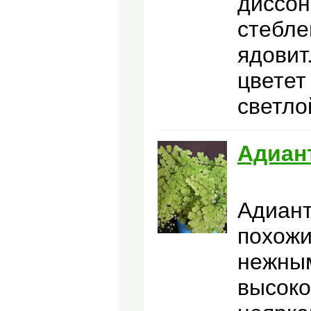
диссон
стебле
ядовит
цветет
светло
Адиан
Адиант
похожи
нежным
высоко