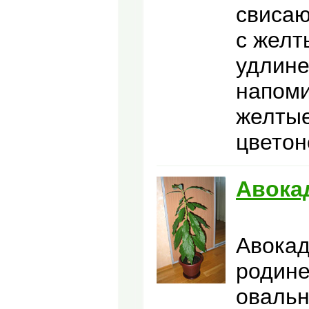
свисаю
с желт
удлине
напоми
желтые
цветон
Авока
Авокад
родине
овальн