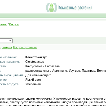
уленты
/
Кактусы
ы
,
Кактусы
,
Кактусы пустынные
е название:
Клейстокактус
кое название:
Cleistocactus
тво:
Кактусовые - Cactaceae
:
распространены в Аргентине, Уругвае, Парагвае, Боли
ть выращивания:
Для начинающего
ение:
Яркий свет
сть воздуха:
Умеренная
ются привлекательными колючками. У некоторых видов по достижении в
чатые, сверху густо покрытые чешуйками, иногда производящие впечатл
светлом, однако притененном от прямых солнечных лучей в полуденные 