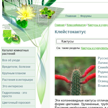
Главная
Форумы
Главная
/
Классификатор
/
Кактусы и сукк
Клейстокактус
См. также разделы:
Кактусы и суккулент
Каталог комнатных
растений
Русско
Все об уходе
Латинс
Вредители, болезни
Семейс
Родина
Крупным планом
Легкос
Растения в интерьере
Освещ
Влажно
Это интересно
Гидропоника - это
просто
Эти колонновидные кактусы отлича
Цветочный гороскоп
форме цветками. Удлиненные, труб
Растения необходимо содержать в 