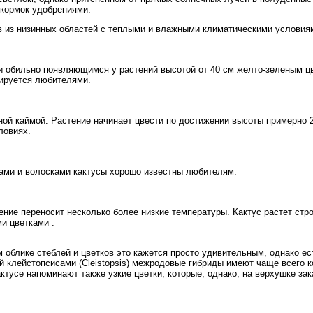
дкормок удобрениями.
ов из низинных областей с теплыми и влажными климатическими условия
 обильно появляющимся у растений высотой от 40 см желто-зеленым ц
вируется любителями.
еной каймой. Растение начинает цвести по достижении высоты примерно 
ловиях.
ами и волосками кактусы хорошо известны любителям.
ние переносит несколько более низкие температуры. Кактус растет стро
и цветками .
облике стеблей и цветков это кажется просто удивительным, однако ес
й клейстопсисами (Cleistopsis) межродовые гибриды имеют чаще всего 
актусе напоминают также узкие цветки, которые, однако, на верхушке 