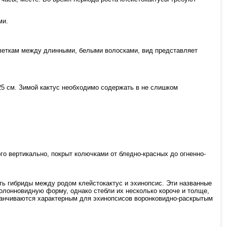
ми.
веткам между длинными, белыми волосками, вид представляет
25 см. Зимой кактус необходимо содержать в не слишком
го вертикально, покрыт колючками от бледно-красных до огненно-
ть гибриды между родом клейстокактус и эхинопсис. Эти названные
колонновидную форму, однако стебли их несколько короче и толще,
заканчиваются характерным для эхинопсисов воронковидно-раскрытым