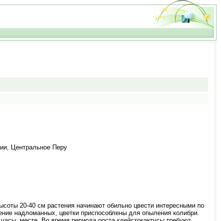
вии, Центральное Перу
ысоты 20-40 см растения начинают обильно цвести интересными по
ение надломанных, цветки приспособлены для опыления колибри.
часы, месте. Во время периода роста клейстокактусы требуют