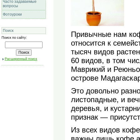
Часто задаваемые
вопросы
Фотоуроки
Поиск
Привычные нам коф
Поиск по сайту:
относится к семей
тысяч видов растен
60 видов, в том чи
Расширенный поиск
Маврикий и Реюньо
острове Мадагаскар
Это довольно разно
листопадные, и ве
деревья, и кустарн
признак — присутст
Из всех видов коф
важны лишь кофе ар