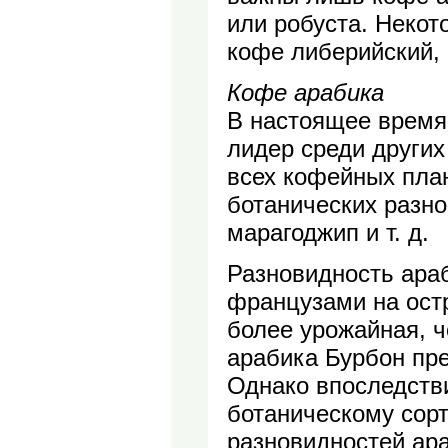
или робуста. Некот
кофе либерийский, 
Кофе арабика
В настоящее время
лидер среди других
всех кофейных пла
ботанических разно
марагоджип и т. д.
Разновидность ара
французами на ост
более урожайная, ч
арабика Бурбон пр
Однако впоследств
ботаническому сор
разновидностей ара