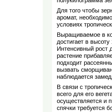
полукилограмма зел
Для того чтобы зе
аромат, необходимо
условиях тропическ
Выращиваемое в ко
достигает в высоту 
Интенсивный рост д
растение прибавляе
подходит рассеянн
вызвать сморщиван
наблюдается замед
В связи с тропиче
всего для его веге
осуществляется и п
спячки требуется б