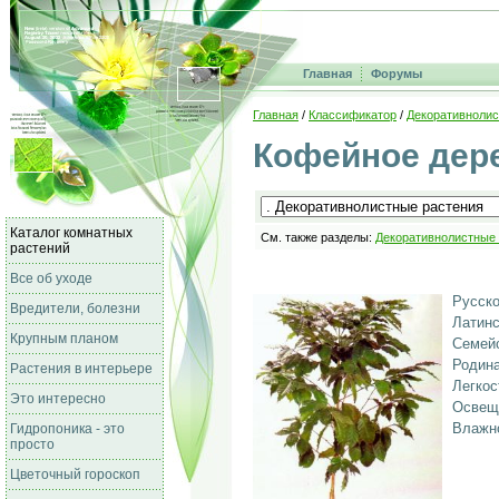
Главная
Форумы
Главная
/
Классификатор
/
Декоративнолис
Кофейное дере
Каталог комнатных
См. также разделы:
Декоративнолистные
растений
Все об уходе
Русско
Вредители, болезни
Латинс
Крупным планом
Семейс
Родина
Растения в интерьере
Легкос
Это интересно
Освещ
Влажно
Гидропоника - это
просто
Цветочный гороскоп