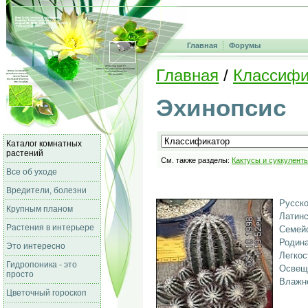
Главная
Форумы
Главная
/
Классифи
Эхинопсис
Каталог комнатных
растений
См. также разделы:
Кактусы и суккулент
Все об уходе
Вредители, болезни
Русско
Крупным планом
Латинс
Растения в интерьере
Семейс
Родина
Это интересно
Легкос
Гидропоника - это
Освещ
просто
Влажно
Цветочный гороскоп