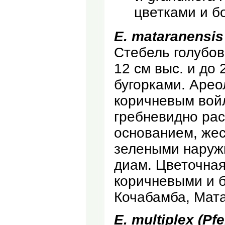
цветками и б
Е. mataranensis
Стебель голубов
12 см выс. и до 
бугорками. Арео
коричневым войл
гребневидно ра
основанием, жес
зелеными наружн
диам. Цветочная
коричневыми и б
Кочабамба, Мата
Е. multiplex (Pfe