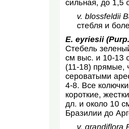
сильная, до 1,5 
v. blossfeldii 
стебля и бол
Е. eyriesii (Purp
Стебель зеленый
см выс. и 10-13 
(11-18) прямые,
сероватыми аре
4-8. Все колючк
короткие, жестки
дл. и около 10 с
Бразилии до Арг
v. grandiflora 