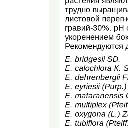
растения являю
трудно выращива
листовой перегн
гравий-30%. рН 
укоренением бок
Рекомендуются д
Е. bridgesii SD.
Е. calochlora К. 
Е. dehrenbergii Fr
Е. eyriesii (Purp.
Е. mataranensis 
Е. multiplex (Pfeif
Е. oxygona (L.) Z
Е. tubiflora (Pteif