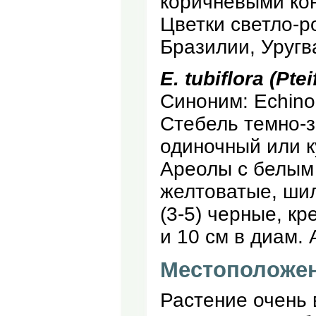
коричневыми кон
Цветки светло-ро
Бразилии, Уругв
Е. tubiflora (Ptei
Синоним: Echinops
Стебель темно-з
одиночный или к
Ареолы с белым 
желтоватые, шил
(3-5) черные, кр
и 10 см в диам. 
Местоположе
Растение очень 