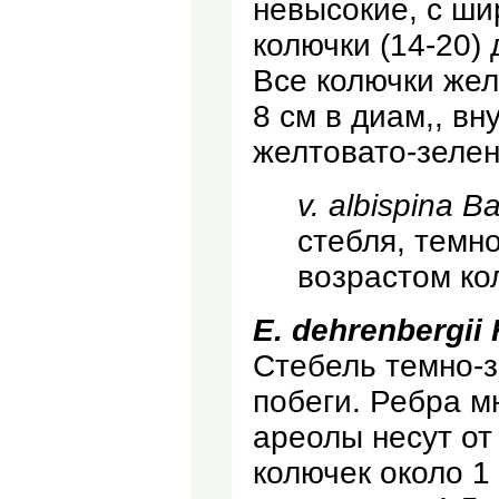
невысокие, с ш
колючки (14-20) 
Все колючки жел
8 см в диам,, вн
желтовато-зелена
v. albispina B
стебля, темн
возрастом ко
Е. dehrenbergii 
Стебель темно-
побеги. Ребра м
ареолы несут от
колючек около 1