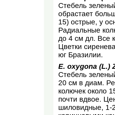
Стебель зеленый,
обрастает больш
15) острые, у о
Радиальные колюч
до 4 см дл. Все 
Цветки сиреневат
юг Бразилии.
Е. oxygona (L.) 
Стебель зеленый
20 см в диам. Р
колючек около 1
почти вдвое. Це
шиловидные, 1-2