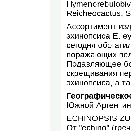
Hymenorebulobivi
Reicheocactus, Se
Ассортимент изд
эхинопсиса Е. eyri
сегодня обогати
поражающих вел
Подавляющее бо
скрещивания пе
эхинопсиса, а та
Географическо
Южной Аргентин
ECHINOPSIS ZU
От "echino" (греч.