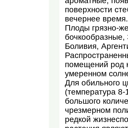
ароматные, появ
поверхности сте
вечернее время.
Плоды грязно-ж
бочкообразные, 3
Боливия, Аргент
Распространенны
помещений род 
умеренном солне
Для обильного ц
(температура 8-
большого количе
чрезмерном поли
редкой жизнесп