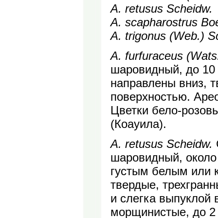
А. retusus Scheidw.
A. scapharostrus Bo
A. trigonus (Web.) S
A. furfuraceus (Wat
шаровидный, до 10 
направлены вниз, т
поверхностью. Арео
Цветки бело-розовые
(Коауила).
А. retusus Scheidw.
шаровидный, около 
густым белым или 
твердые, трехгран
и слегка выпуклой 
морщинистые, до 2 