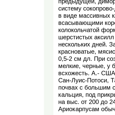
предыдущей, димор
систему сокопрово
в виде массивных 
всасывающими коре
колокольчатой форм
шерстистых аксилл 
нескольких дней. З
красноватые, мясис
0,5-2 см дл. При с
мелкие, черные, у 
всхожесть. А.- США
Сан-Луис-Потоси, Т
почвах с большим 
кальция, под прикр
на выс. от 200 до 2
Ариокарпусам обычн