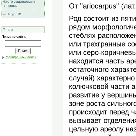
Часто задаваемые
От "ariocarpus" (ла
вопросы
Фотоуроки
Род состоит из пят
рядом морфологиче
Поиск
стеблях расположе
Поиск по сайту:
или трехгранные со
или серо-коричневы
Расширенный поиск
находится часть ар
остаточного характ
случай) характерно
колючковой части а
развитие у вершины
зоне роста сильног
происходит перед ч
вызывает отделения
цельную ареолу на