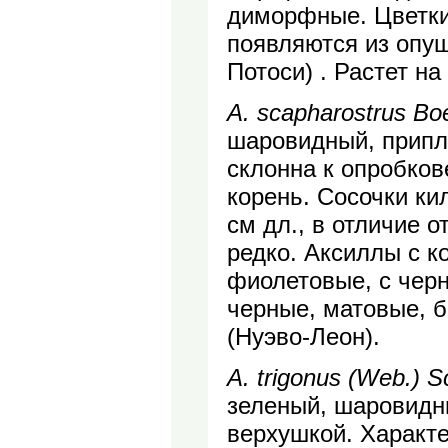
диморфные. Цветки 
появляются из опуш
Потоси) . Растет н
A. scapharostrus Bo
шаровидный, приплю
склонна к опробков
корень. Сосочки ки
см дл., в отличие 
редко. Аксиллы с к
фиолетовые, с чер
черные, матовые, б
(Нуэво-Леон).
A. trigonus (Web.) 
зеленый, шаровидны
верхушкой. Характе