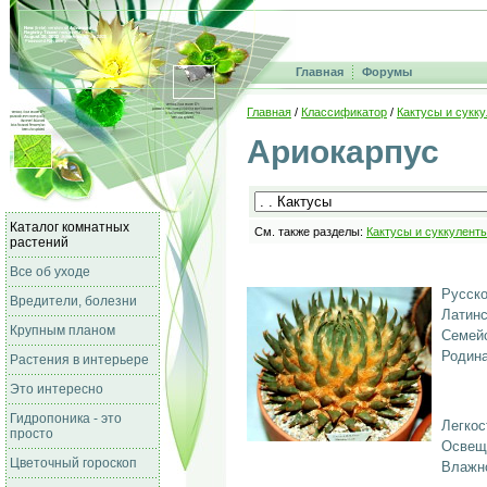
Главная
Форумы
Главная
/
Классификатор
/
Кактусы и сукк
Ариокарпус
Каталог комнатных
См. также разделы:
Кактусы и суккулент
растений
Все об уходе
Русско
Вредители, болезни
Латинс
Крупным планом
Семейс
Родина
Растения в интерьере
Это интересно
Гидропоника - это
Легкос
просто
Освещ
Цветочный гороскоп
Влажно