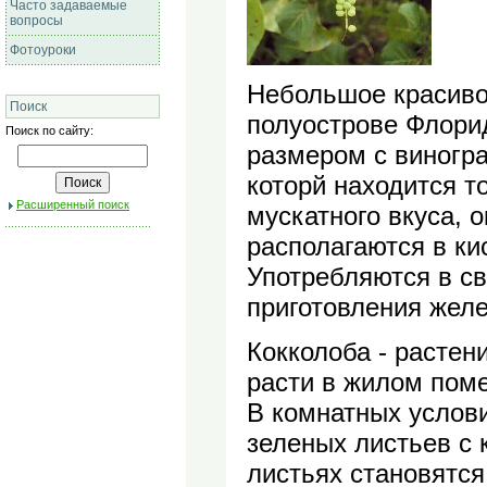
Часто задаваемые
вопросы
Фотоуроки
Небольшое красиво
Поиск
полуострове Флори
Поиск по сайту:
размером с виногра
которй находится т
Расширенный поиск
мускатного вкуса,
располагаются в ки
Употребляются в с
приготовления желе
Кокколоба - растен
расти в жилом пом
В комнатных услови
зеленых листьев с 
листьях становятс