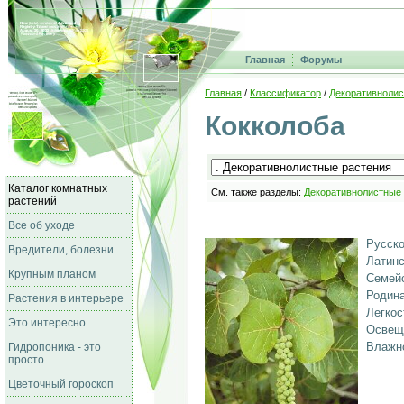
Главная
Форумы
Главная
/
Классификатор
/
Декоративнолис
Кокколоба
Каталог комнатных
См. также разделы:
Декоративнолистные
растений
Все об уходе
Русско
Вредители, болезни
Латинс
Крупным планом
Семейс
Родина
Растения в интерьере
Легкос
Это интересно
Освещ
Влажно
Гидропоника - это
просто
Цветочный гороскоп