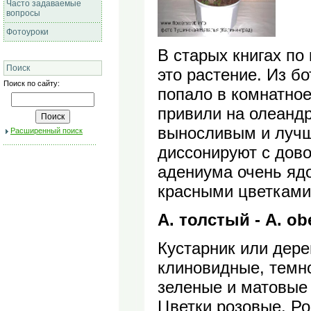
Часто задаваемые
вопросы
Фотоуроки
В старых книгах по
Поиск
это растение. Из б
Поиск по сайту:
попало в комнатное
привили на олеандр
выносливым и лучш
Расширенный поиск
диссонируют с дов
адениума очень ядо
красными цветками 
А. толстый - A. o
Кустарник или дере
клиновидные, темно
зеленые и матовые 
Цветки розовые. Ро