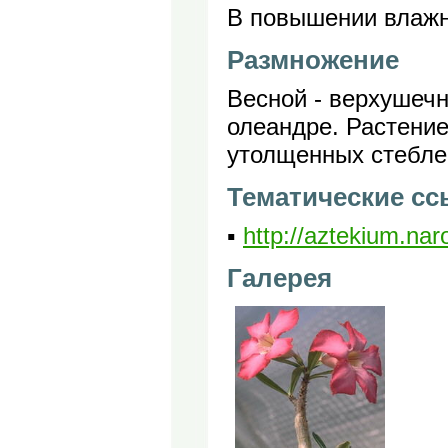
В повышении влажн
Размножение
Весной - верхушеч
олеандре. Растение
утолщенных стебле
Тематические с
▪
http://aztekium.na
Галерея