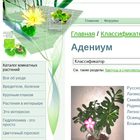
Главная
Форумы
Главная
/
Классификат
Адениум
Каталог комнатных
растений
См. также разделы:
Кактусы и суккулент
Все об уходе
Вредители, болезни
Русско
Латинс
Крупным планом
Семейс
Растения в интерьере
Родина
Легкос
Это интересно
Освещ
Гидропоника - это
Влажно
просто
Цветочный гороскоп