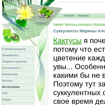
Главная
Форумы
Главная
/
Кактусы и суккуленты
/
Фотогале
Суккуленты Марины Алси
Кактусы
я поч
потому что ес
К началу раздела
Знакомьтесь
цветение кажд
Теория и практика
увы... Особен
Интересное о...
какими бы не в
Библиотека
Каталог
Поэтому тут з
Фотогалерея
суккулентных с
FAQ
свое время де
Форум