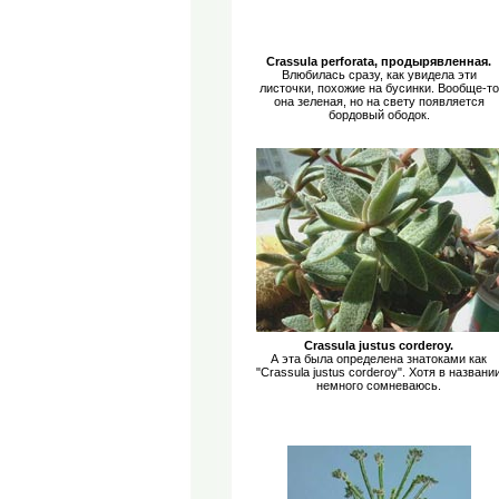
Crassula perforata, продырявленная.
Влюбилась сразу, как увидела эти
листочки, похожие на бусинки. Вообще-то
она зеленая, но на свету появляется
бордовый ободок.
Сrassula justus corderoy.
А эта была определена знатоками как
"Сrassula justus corderoy". Хотя в названи
немного сомневаюсь.