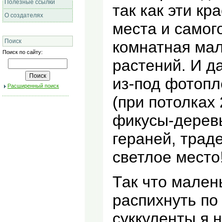
Полезные ссылки
так как эти к
О создателях
места и самого
Поиск
комнатная мал
Поиск по сайту:
растений. И д
из-под фотопл
Расширенный поиск
(при потолках 
фикусы-деревь
гераней, траде
светлое место!
Так что мален
распихнуть по
суккуленты я 