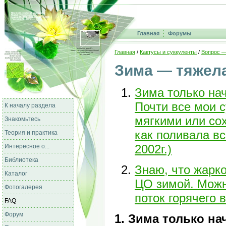
Главная
Форумы
Главная
/
Кактусы и суккуленты
/
Вопрос —
Зима — тяжел
Зима только нач
Почти все мои 
К началу раздела
мягкими или сох
Знакомьтесь
как поливала вс
Теория и практика
2002г.)
Интересное о...
Библиотека
Знаю, что жарко
Каталог
ЦО зимой. Можн
Фотогалерея
поток горячего 
FAQ
Форум
1. Зима только на