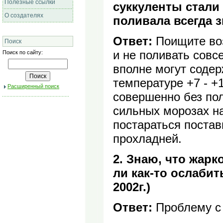
Полезные ссылки
суккуленты стали 
О создателях
поливала всегда з
Ответ:
Поищите воз
Поиск
и не поливать совс
Поиск по сайту:
вполне могут содер
температуре +7 - +1
Расширенный поиск
совершенно без пол
сильных морозах на
постараться постав
прохладней.
2. Знаю, что жарк
ли как-то ослабит
2002г.)
Ответ:
Проблему с 