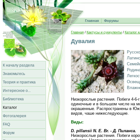
Главная
Форумы
Главная
/
Кактусы и суккуленты
/
Каталог к
Дувалия
Русско
Латинс
Семейс
К началу раздела
Родина
Знакомьтесь
Легкос
Освещ
Теория и практика
Влажно
Интересное о...
Библиотека
Низкорослые растения. Побеги 4-6-
одиночные и в большом числе на мо
Каталог
окрашенные. Распространены в Южно
видов, чаше нижеследующие.
Фотогалерея
Виды:
FAQ
D. pillansii N. E. Br. - Д. Пиланса.
Форум
Низкорослые растения. Побеги корот