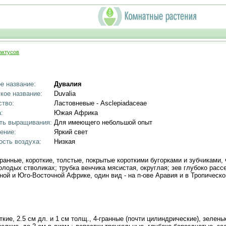
актусов
е название:
Дувалия
кое название:
Duvalia
тво:
Ластовневые - Asclepiadaceae
:
Южая Африка
ть выращивания:
Для имеющего небольшой опыт
ение:
Яркий свет
сть воздуха:
Низкая
гранные, короткие, толстые, покрытые короткими бугорками и зубчиками,
лодых стволиках; трубка венчика мясистая, округлая; зев глубоко расс
й и Юго-Восточной Африке, один вид - на п-ове Аравия и в Тропическо
кие, 2.5 см дл. и 1 см толщ., 4-гранные (почти цилиндрические), зелен