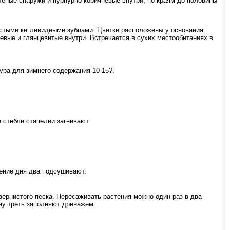
еленые снаружи и пурпурно-коричневые внутри, по краям до половины
толстыми кеглевидными зубцами. Цветки расположены у основания
невые и глянцевитые внутри. Встречается в сухих местообитаниях в
ра для зимнего содержания 10-15?.
 стебли стапелии загнивают.
ение дня два подсушивают.
зернистого песка. Пересаживать растения можно один раз в два
ну треть заполняют дренажем.