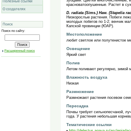
зубцами. Цветки многочисленные, м
Полезные ссылки
красноватоопушенные. Растет в су
О создателях
D. radiata (Sims.) Haw. (Stapelia ra
Низкорослые растения. Побеги лежа
молодых побегов по 1-2; венчик ма
Поиск
Капской провинции (ЮАР).
Поиск по сайту:
Местоположение
любит светлое или полутенистое м
Освещение
Расширенный поиск
Яркий свет
Полив
Летом поливают регулярно, зимой м
Влажность воздуха
Низкая
Размножение
Размножают растения посевом семя
Пересадка
Почвы требует сильнопесчаной, луч
года. У растения небольшая корнев
Тематические ссылки
▪
http://delectus.agava.ru/asclepiada