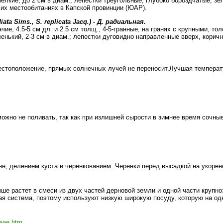
елкие, до 2 см в диам.; лепестки треугольные, глубоко бороздчатые, з
хих местообитаниях в Капской провинции (ЮАР).
diata Sims., S. replicata Jacq.) - Д. радиальная.
чие, 4.5-5 см дл. и 2.5 см толщ., 4-5-гранные, на гранях с крупными, 
ленький, 2-3 см в диам.; лепестки дуговидно направленные вверх, корич
естоположение, прямых солнечных лучей не переносит.Лучшая температу
ожно не поливать, так как при излишней сырости в зимнее время сочные
н, делением куста и черенкованием. Черенки перед высадкой на укорен
ше растет в смеси из двух частей дерновой земли и одной части крупно
ая система, поэтому используют низкую широкую посуду, которую на од
ceae.htm